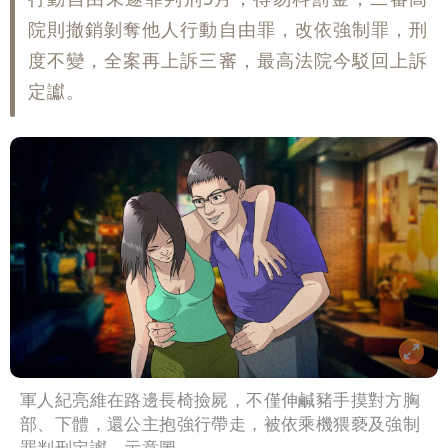
院則撤銷剝奪他人行動自由罪，改依強制罪，刑
度不變，全案再上訴三審，最高法院今駁回上訴
定讞。
軍人紀亮維在路邊長椅撿屍，不僅伸鹹豬手摸對方胸
部、下體，還公主抱強行帶走，被依乘機猥褻及強制
罪判刑定讞。示意圖