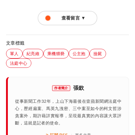
查看留言 ▼
文章標籤
軍人
紀亮維
乘機猥褻
公主抱
撿屍
法庭中心
張欽
作者簡介
從事新聞工作32年，上山下海最後在壹蘋新聞網法庭中
心，歷經扁案、馬英九洩密、三中案至如今的柯文哲涉
貪案外，期許藉詳實報導，呈現最真實的內容讓大眾評
斷，這就是記者的使命。