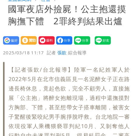
國軍夜店外撿屍！公主抱還摸
驚：戰局變五五波
兆基風暴｜前董座李建成遭檢調約談！最
胸撫下體 2罪終判結果出爐
快今晚移送
明金成離世留下雙胞胎 4歲兒與老師一
段對話催淚！
蔣萬安民調只贏5％「現任優勢去哪？」
設為
贊助
我要
偏好
壹蘋
爆料
2025/03/18 11:17
記者
張欽
綜合報導
她嘆：真的該緊張
慈濟遭詐10.6億！網紅揪聲明「疑點重
重」 1細節避而不談
97萬網紅「肥大叔」驚傳猝逝！最後身
【記者張欽/台北報導】陸軍一名紀姓軍人於
2022年5月在北市信義區見一名泥醉女子正在路
影曝 網驚覺不對
泰國校園爆槍響！2師中彈亡20人傷 槍
邊長椅休息，竟起色欲，完全不顧旁人，直接施
展「公主抱」將醉女抱離現場，過程中還撫摸對
手疑學生
方胸部、下體，甚至想帶女子搭車離開，被害女
子驚醒後緊咬紀男手腕掙脫呼救。台北地院一審
依現役軍人乘機猥褻罪判紀10月、又剝奪他人
行動自由未遂罪判刑5月，得易科罰金，二審高