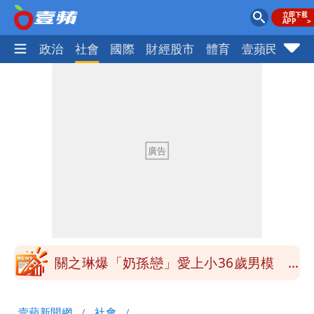
生活
政治
社會
國際
財經股市
體育
壹蘋民調
火
97萬網紅「肥大叔」驚傳猝逝！最後身
影曝 網驚覺不對
泰國校園爆槍響！2師中彈亡20人傷 槍
手疑學生
中國賣家被踢爆在網購平台「租人頭」
吳欣岱：完美偽裝台灣企業
白海豚14:30發海警！這縣市陸警機率最
高
關之琳爆「奶孫戀」愛上小36歲男模
她親發聲回應了
蔡英文變「台東蔡主委」嚇壞一堆人！他
壹蘋新聞網
社會