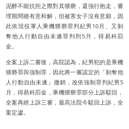
泥醉不能抗拒之際對其猥褻，還強行抱走，審
理期間雖有意和解，但被害女子沒有意願，因
此依現役軍人乘機猥褻罪判紀男10月、又剝
奪他人行動自由未遂罪判刑5月，得易科罰
金。
全案上訴二審後，高院認為，紀男犯的是乘機
猥褻罪與強制罪，因此將一審認定的「剝奪他
人行動自由未遂」撤銷，改依強制罪判紀男5
月，得易科罰金，乘機猥褻罪部分上訴駁回，
全案再經上訴三審，最高法院今駁回上訴，全
案定讞。