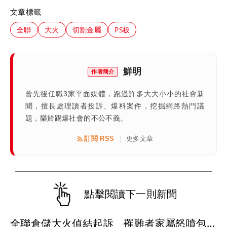
文章標籤
全聯
大火
切割金屬
PS板
鮮明
作者簡介
曾先後任職3家平面媒體，跑過許多大大小小的社會新
聞，擅長處理讀者投訴、爆料案件，挖掘網路熱門議
題，樂於踢爆社會的不公不義。
訂閱 RSS
更多文章
|
點擊閱讀下一則新聞
全聯倉儲大火偵結起訴 罹難者家屬怒噴包商無誠意 和解談不攏