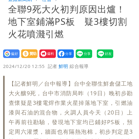
全聯9死大火初判原因出爐！
影曝 網驚覺不對
慈濟遭詐10億！律師看聲明揪「3點
地下室鋪滿PS板 疑3樓切割
怪」：不像被害人
藍昔狂譙擋疫苗 慈濟真變「世紀大騙
火花噴濺引燃
局」！網朝聖翻車文笑了
慈濟被騙10億！陳時中一語成讖 王必
設為
贊助
我要
勝：時間久看出睿智
老公外遇修復內幕！欣西亞曬牽手照「2
偏好
壹蘋
爆料
2024/12/20 12:55
記者
鮮明
綜合報導
人身體卻僵硬」
白海豚最快下午海警！大雨襲7縣市 明
【記者鮮明／台中報導】台中全聯生鮮倉儲工地
恐發陸警
慈濟BNT採購遭詐10.6億！網紅追問資金
大火釀9死，台中市消防局昨（19日）晚初步勘
流向 質疑內控失守
查懷疑是3樓電焊作業火星掉落地下室，引燃油
漆與石油的混合物，火調人員今天（20日）上
午再前往勘驗，發現地下室均已鋪好PS板，預
定周六灌漿，牆面也有隔熱泡棉，初步判定是3