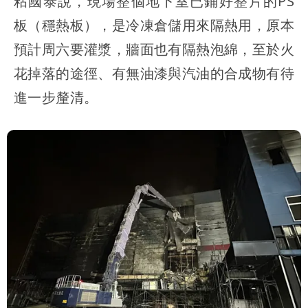
粘國泰說，現場整個地下室已鋪好整片的PS
板（穩熱板），是冷凍倉儲用來隔熱用，原本
預計周六要灌漿，牆面也有隔熱泡綿，至於火
花掉落的途徑、有無油漆與汽油的合成物有待
進一步釐清。