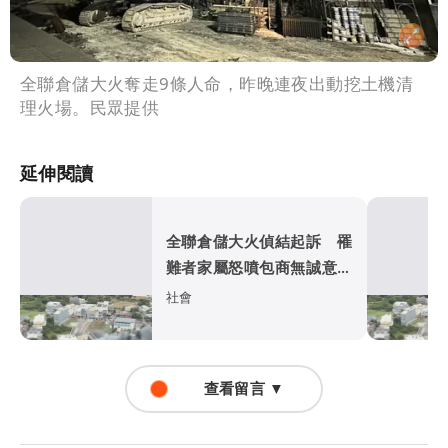
全聯倉儲大火奪走9條人命，昨晚連夜出動挖土機清
理火場。民眾提供
延伸閱讀
全聯倉儲大火偵結起訴 罹
難者家屬怒噴包商無誠意
和解談不攏
社會
查看留言 ▼