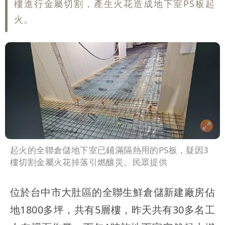
樓進行金屬切割，產生火花造成地下室PS板起
火。
起火的全聯倉儲地下室已鋪滿隔熱用的PS板，疑因3
樓切割金屬火花掉落引燃釀災。民眾提供
位於台中市大肚區的全聯生鮮倉儲新建廠房佔
地1800多坪，共有5層樓，昨天共有30多名工