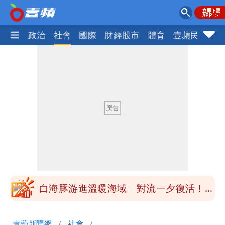
生活
政治
社會
國際
財經股市
體育
壹蘋民調
火
白海豚最快下午海警！大雨襲7縣市 明
恐發陸警
慈濟BNT採購遭詐10.6億！網紅追問資金
流向 質疑內控失守
蔣萬安民調只贏5％「現任優勢去哪？」
媒體人嘆：真的該緊張了
昔嗆「相信慈濟還民進黨？」她點名：蔣
萬安、柯文哲都該道歉
白海豚游進溫暖海域 對流一夕復活！鄭
明典曝後續變化
97萬網紅「肥大叔」驚傳猝逝！最後身
壹蘋新聞網
社會