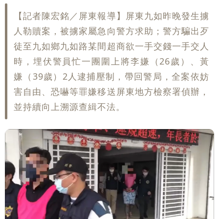
【記者陳宏銘／屏東報導】屏東九如昨晚發生擄
人勒贖案，被擄家屬急向警方求助；警方騙出歹
徒至九如鄉九如路某間超商欲一手交錢一手交人
時，埋伏警員忙一團圍上將李嫌（26歲）、黃
嫌（39歲）2人逮捕壓制，帶回警局，全案依妨
害自由、恐嚇等罪嫌移送屏東地方檢察署偵辦，
並持續向上溯源查緝不法。