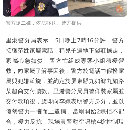
警方逮二嫌，依法移送。警方提供
里港警分局表示，5日晚上7時16分許，警方
接獲范姓家屬電話，稱兒子遭地下錢莊擄走，
家屬心急如焚。警方忙組成專案小組積極營
救，向家屬了解事因後，警方於電話中假扮家
屬與犯嫌斡旋，並約定於屏東縣九如鄉九如路
某超商交付贖款。里港警分局員警佯裝家屬並
交付款項後，旋即向李嫌表明警方身分，並以
優勢警力一擁而上逮捕。當剛開始2嫌拒不配
合，極力反抗，現場員警對空鳴槍4槍控制現