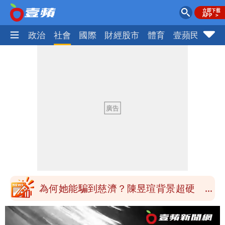
生活
政治
社會
國際
財經股市
體育
壹蘋民調
火
中國賣家被踢爆在網購平台「租人頭」
吳欣岱：完美偽裝台灣企業
批綠藉慈濟遭詐「洗記憶」 張彤：疫苗
荒3+11台灣人沒有失憶
慈濟遭詐｜陳時中要別人道歉 黃建賓：
你敢不敢先面對自己責任
「小英男孩」涉貪洗錢起訴8個月首出
庭 他翻供不認貪污、洗錢
為何她能騙到慈濟？陳昱瑄背景超硬 曾
任政府法律顧問
泰國校園爆槍響！2師中彈亡20人傷 槍