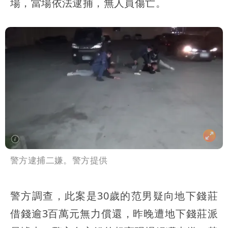
場，當場依法逮捕，無人員傷亡。
警方逮捕二嫌。警方提供
警方調查，此案是30歲的范男疑向地下錢莊
借錢逾3百萬元無力償還，昨晚遭地下錢莊派