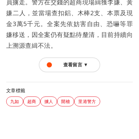
員擄走。警方在交錢的超商現場緝獲李嫌、黃
嫌二人，並當場查扣鋁、木棒2支、本票及現
金3萬5千元。全案先依妨害自由、恐嚇等罪
嫌移送，因全案仍有疑點待釐清，目前持續向
上溯源查緝不法。
查看留言 ▼
文章標籤
九如
超商
擄人
開槍
里港警方