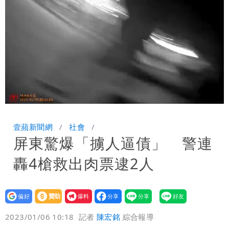
手疑學生
中國賣家被踢爆在網購平台「租人頭」
吳欣岱：完美偽裝台灣企業
批綠藉慈濟遭詐「洗記憶」 張彤：疫苗
荒3+11台灣人沒有失憶
Loaded
:
Unmute
62.20%
壹蘋新聞網
社會
屏東驚爆「擄人逼債」 警連
轟4槍救出肉票逮2人
設為
贊助
我要
偏好
壹蘋
爆料
2023/01/06 10:18
記者
陳宏銘
綜合報導