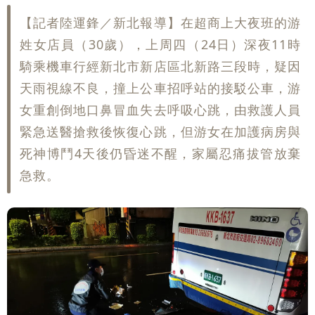
號」藏玄機
國家隊戰績！投資報酬率飆81％ 台積
【記者陸運鋒／新北報導】在超商上大夜班的游
姓女店員（30歲），上周四（24日）深夜11時
電一檔狂賺76億
賴清德「總統級嘲諷」嗆爆盧秀燕！8年
騎乘機車行經新北市新店區北新路三段時，疑因
天雨視線不良，撞上公車招呼站的接駁公車，游
總帳一次掀翻
70歲姜厚任攜小2輪女友現身！交往原因
女重創倒地口鼻冒血失去呼吸心跳，由救護人員
超Man
駐英台北代表處徵助理 薪資99K！工作
緊急送醫搶救後恢復心跳，但游女在加護病房與
死神博鬥4天後仍昏迷不醒，家屬忍痛拔管放棄
內容讓人看傻
白海豚明恐海警！全台大雨3天「這區下
急救。
到紫爆」
疑「破百間日租套房」遭罰25萬 業者
說話了