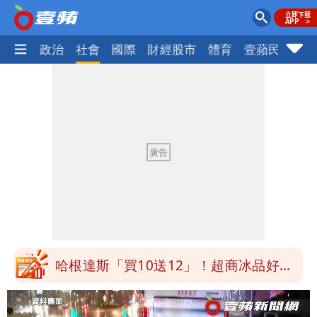
生活
政治
社會
國際
財經股市
體育
壹蘋民調
火
白海豚明恐海警！全台大雨3天「這區下
到紫爆」
疑「破百間日租套房」遭罰25萬 業者
說話了
她遲到1分鐘被迫請假1小時 律師：已
觸法
白海豚颱風進逼！北市再放整備假？蔣萬
安說了
哈根達斯「買10送12」！超商冰品好康
快看 思樂冰僅10元
華語天王遭亂爆私生子 周杰倫無辜捲