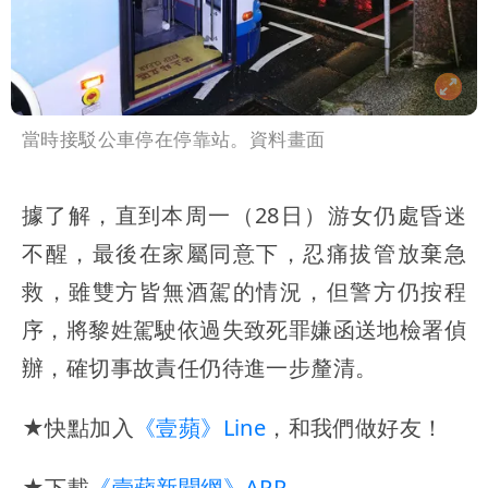
當時接駁公車停在停靠站。資料畫面
據了解，直到本周一（28日）游女仍處昏迷
不醒，最後在家屬同意下，忍痛拔管放棄急
救，雖雙方皆無酒駕的情況，但警方仍按程
序，將黎姓駕駛依過失致死罪嫌函送地檢署偵
辦，確切事故責任仍待進一步釐清。
★快點加入
《壹蘋》Line
，和我們做好友！
★下載
《壹蘋新聞網》APP