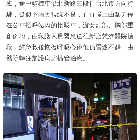
班，途中騎機車沿北新路三段往台北市方向行
駛，疑似下雨天視線不良，直直撞上由黎男停
在公車招呼站內的接駁車，游女頭部、胸部重
創倒地，由救護人員緊急送往新店慈濟醫院搶
救，經急救後恢復呼吸心跳但仍昏迷不醒，由
醫院轉往加護病房插管治療。