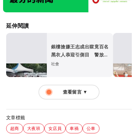
延伸閱讀
銀樓搶嫌王志成出獄竟百名
黑衣人恭迎引側目 警放大
絕遏止黑幫氣焰
社會
查看留言 ▼
文章標籤
超商
大夜班
女店員
車禍
公車