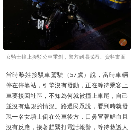
女騎士撞上接駁公車重創，警方到場採證。資料畫面
當時黎姓接駁車駕駛（57歲）說，當時車輛
停在停靠站，引擎沒有發動，正在等待乘客上
車要接回社區，不知為何就被撞上車尾，自己
並沒有違規的情況。路過民眾說，看到時就發
現一名女騎士倒在公車後方，口鼻冒著鮮血且
沒有反應，接著趕緊打電話報警，等待救護人