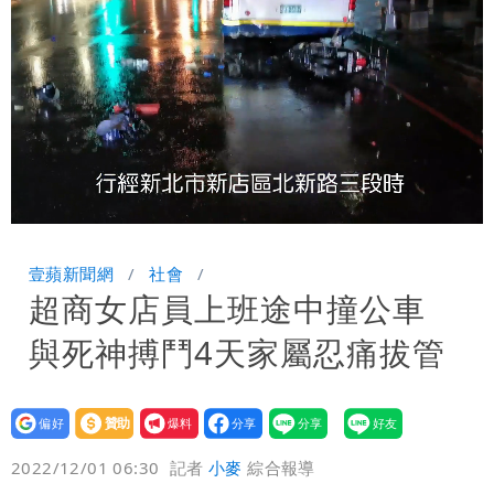
入！杰威爾發聲明怒斥
比政府還有愛！台灣暖捐熊本「1物資」
日人讚爆：乾脆給台灣統治
這次真的不一樣？南亞科砸3466億拚先
進製程 挑戰擴產魔咒
連戰二媳罕見發火！砲轟財政部「不負責
任」
獨家｜蕭敬騰「渡邉」日料店慘遇惡房
Loaded
:
Unmute
88.49%
東！漲租→續約前翻臉→存證信逼遷
苦茶癌油｜威加2老闆交保！採購、中間
壹蘋新聞網
社會
超商女店員上班途中撞公車
Summer火大（壹蘋10點強打）
商羈押禁見
廉航新規「頭頂置物櫃收費」 網崩潰：
與死神搏鬥4天家屬忍痛拔管
上廁所多少？
白海豚路徑變了！專家：離台又更近 暴
風圈逼近岸處
3資深房仲遭聲押禁見！士院裁定全交保
設為
贊助
我要
偏好
壹蘋
爆料
2022/12/01 06:30
記者
小麥
綜合報導
＋限居
UNIQLO涼感衣不涼？店員揭「洗標編