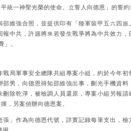
和平統一神聖光榮的使命。立誓人向德恩」的誓約
與邵維強合照，並提供印有「陸軍裝甲五六四旅
回報中共，許諾將來若發生戰爭將為中共效力，
費」。
作戰局軍事安全總隊共組專案小組，約於今年初
押邵男，向德恩得知邵維強出事，刪光手機資料
未刪除乾淨，被檢調人員還原，專案小組另報請
指揮，另案偵辦向德恩案。
老張」作為向德恩代號，詳實記錄每筆支出，檢
費用。