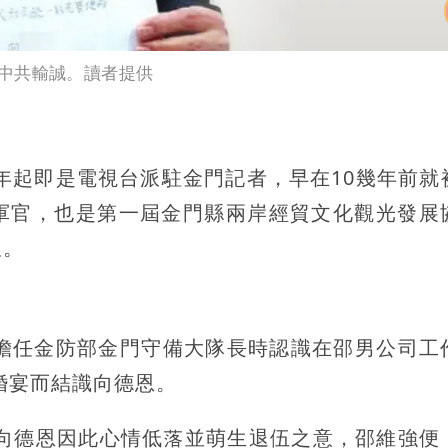
中共輸誠。讀者提供
3年起即是電視台派駐金門記者，早在10幾年前就
軍官，也是第一屆金門縣兩岸經貿文化觀光發展
久。
恩擔任金防部金門守備大隊長時認識在邵男公司工
婚宴而結識向德恩。
，向德恩因此心情低落並萌生退伍之意，邵維強便