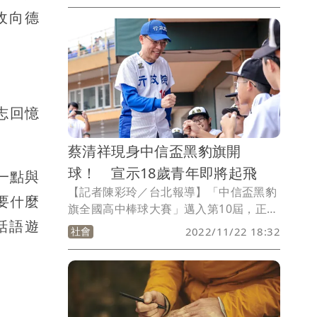
未經許可設立專戶，收受政治獻金數十萬
收向德
元，新北地檢署昨搜索後將黃男聲押，法
院裁定10萬元交保。
志回憶
蔡清祥現身中信盃黑豹旗開
球！ 宣示18歲青年即將起飛
一點與
【記者陳彩玲／台北報導】「中信盃黑豹
要什麼
旗全國高中棒球大賽」邁入第10屆，正如
話語遊
火如荼展開決賽，也熱愛棒球的法務部長
社會
2022/11/22 18:32
蔡清祥今到場擔綱開球嘉賓，同時宣示明
年《民法》新制上路，成年年齡將下修為
18歲，意味著18歲青年即將起飛，另呼籲
九合一大選也將到來，11月26日大家一定
要記得投下18歲公民權的公投同意票。