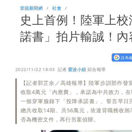
Tim哥慘成淹水戶 貨物及電腦全泡水
壹蘋新聞網
社會
史上首例！陸軍上校
黑面嫁女席開200桌搞成演唱會 她嫌
以色列媒體驚爆：伊朗最高領袖緊急送
諾書」拍片輸誠！內
台北山區升級「大豪雨」！基隆北海岸
設為偏
澎湖13兒女擠住10坪屋 媽帶補助款
2022/11/22 18:03
記者
愛波小姐
綜合報導
經紀人強吻女藝人「我又沒伸舌頭」 
【記者郭芷余／高雄報導】陸軍步訓部作發室
桃園復興宣布今停班課！全台放假情形
收取4萬元「內應費」，承諾為中共效力，
一個穿軍服錄下「投降承諾書」、誓言早日
慈濟遭詐10億 他點名顏博文下台：認
總共收取14期、共56萬元，依違背職務收
否為機密文件，再行另案偵辦。
颱風相當有感！海警持續到明晨 北部