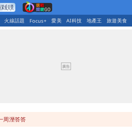
火線話題
愛美
AI科技
地產王
旅遊美食
Focus+
課標準
醫師：「幻謊者」無法治
爺孫戀」 75歲男星傻淪小王一場空
性核武
一周溼答答