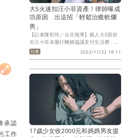
大S火速扣汪小菲資產！律師曝成
功原因 出這招「輕鬆治癒軟爛
男」
【記者陳彩玲／台北報導】藝人大S因前
夫汪小菲未履行離婚協議支付生活費，向
法院聲請強制執行，引發討論。知名家事
社會
2022/11/22 18:11
律師蘇家宏分析，大S之所以能迅速執
行，都是因為在法院做離婚調解筆錄，
「上法院比在戶政辦離婚多一分保障，不
僅少走一段冤枉路，也能輕鬆治癒軟爛
男、讓沒誠信的人不再囂張」。
降承諾
17歲少女收2000元和媽媽男友援
的工作