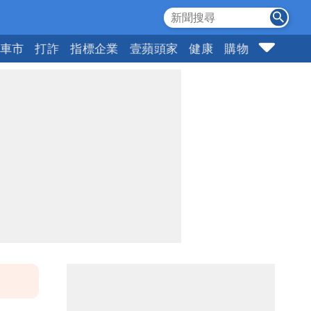
車市
打詐
指標企業
壹蘋頭家
健康
購物
女神
1