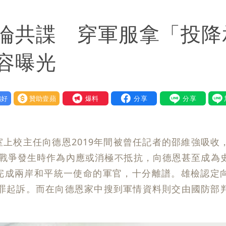
！他崩潰喊完蛋
淪共諜 穿軍服拿「投降
高調轉為感動「這是他愛我的方式」
醫
容曝光
逢大潮 恐海水倒灌
好
贊助壹蘋
我要爆料
離家！縣府出手了
連法官都怒了：相當噁心
上校主任向德恩2019年間被曾任記者的邵維強吸收
一次看
在戰爭發生時作為內應或消極不抵抗，向德恩甚至成為
完成兩岸和平統一使命的軍官，十分離譜。雄檢認定
錯有那麼難嗎？
賄罪起訴。而在向德恩家中搜到軍情資料則交由國防部
風雨這時才變小