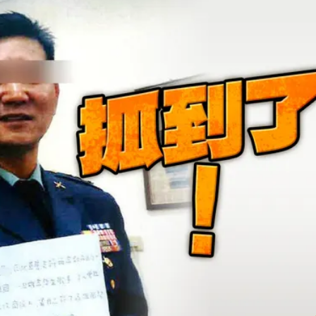
影像」 憤怒發聲：已截圖
課標準
醫師：「幻謊者」無法治