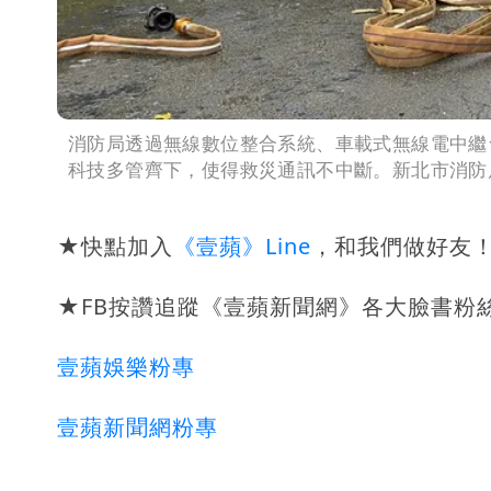
消防局透過無線數位整合系統、車載式無線電中繼
科技多管齊下，使得救災通訊不中斷。新北市消防
★快點加入
《壹蘋》Line
，和我們做好友
★FB按讚追蹤《壹蘋新聞網》各大臉書粉
壹蘋娛樂粉專
壹蘋新聞網粉專