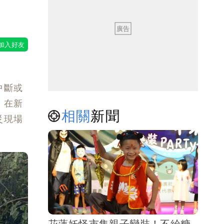
中斷或
，在新
相關
新聞
災現場
花蓮妖怪市集親子變裝！不給糖