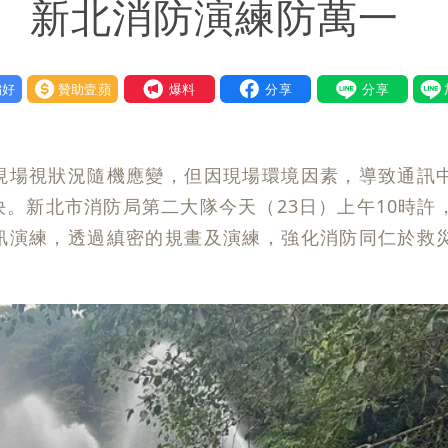
 新北消防演練防萬一
好
贊助壹蘋
我要爆料
現場視狀況隨機應變，但因現場環境因素，導致通訊
。新北市消防局第二大隊今天（23日）上午10時許
訊演練，透過縝密的規畫及演練，強化消防同仁於救