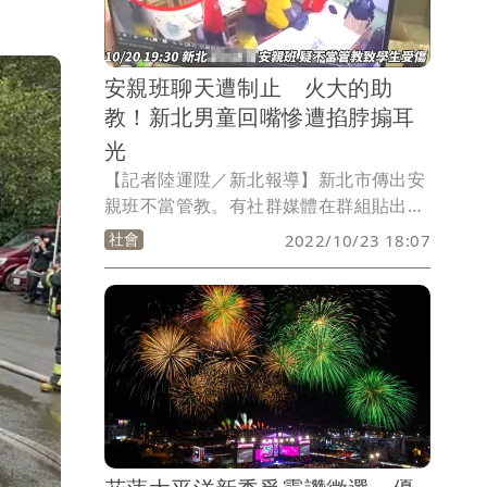
安親班聊天遭制止 火大的助
教！新北男童回嘴慘遭掐脖搧耳
光
【記者陸運陞／新北報導】新北市傳出安
親班不當管教。有社群媒體在群組貼出一
段監視器畫面，影片中安親班教室內，一
社會
2022/10/23 18:07
名女子用左手從後方掐著學童脖子，不斷
的左右甩動，隨後女子以右手搧男童耳
光，整個過程其他教師看見卻未制止。而
男童家長發現傷痕後，前天（21日）持驗
傷單，前往警局報案提告。