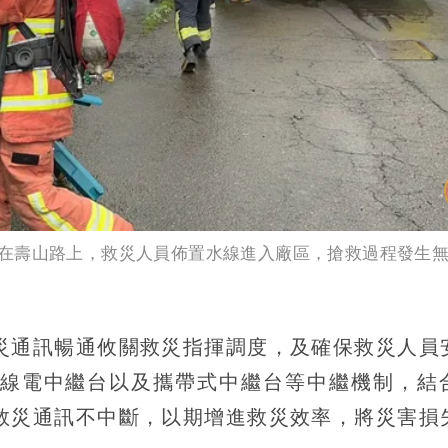
在壽山路上，救災人員佈置水線進入廠區，搶救過程發生
災通訊暢通攸關救災指揮調度，及確保救災人員
線電中繼台以及攜帶式中繼台等中繼機制，結
救災通訊不中斷，以期增進救災效率，將災害損