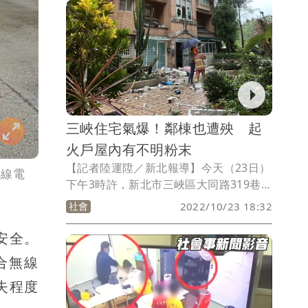
場，使用救助器材順利協助男童脫困，並
送往醫院觀察救治。
三峽住宅氣爆！鄰棟也遭殃 起
火戶屋內有不明粉末
【記者陸運陞／新北報導】今天（23日）
無線電
下午3時許，新北市三峽區大同路319巷內
發生氣爆意外。據了解現場為一處集合式
社會
2022/10/23 18:32
社區，大樓3樓的氣密窗因氣爆噴飛在中
庭花園，連對面住戶玻璃也都碎裂，警消
安全。
人員獲報趕抵，現場共計五名住戶受傷，
合無線
其中一名男子全身多處燒燙傷，已送往亞
東醫院急救，目前正在釐清氣爆原因。
失程度