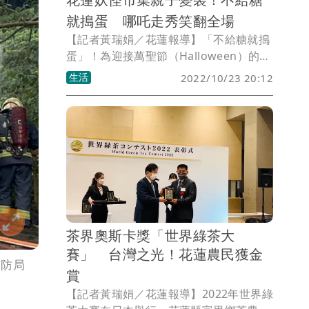
就搗蛋 哪吒走秀笑翻全場
【記者黃瑞娟／花蓮報導】「不給糖就搗
蛋」！為迎接萬聖節（Halloween）的到
來，花蓮市公所遠百前廣場舉辦一場別開
生活
2022/10/23 20:12
生面的「妖怪市集」，小朋友扮成小魔
女、蜘蛛人、木乃伊、小公主、吸血鬼、
小蝙蝠、還有鬼滅之刃的角色、中國童話
裡的哪吒等等，在這一場活動中通通都現
身了！大小妖怪上台走秀、擺pose，模
樣超萌。
茶界奧斯卡獎「世界綠茶大
賽」 台灣之光！花蓮農民獲金
消防局
賞
【記者黃瑞娟／花蓮報導】2022年世界綠