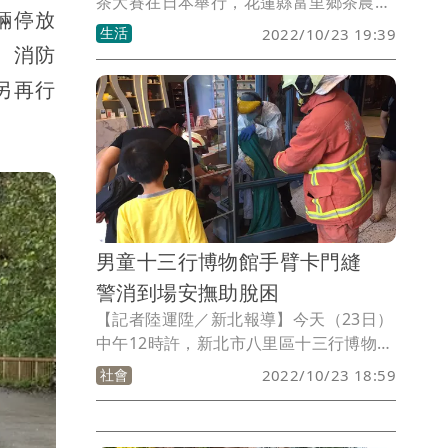
茶大賽在日本舉行，花蓮縣富里鄉茶農林
輛停放
俊傑以「緑蜒蜜香紅茶」以及「秀玉金萱
生活
2022/10/23 19:39
茶」獲得金賞，富里鄉農會總幹事張素華
。消防
陪同至靜岡縣領獎，表示農友在日本能獲
另再行
獎，是對台灣農業的肯定，也是台灣農業
之光，讓台灣製茶技術被世界看見。
男童十三行博物館手臂卡門縫
警消到場安撫助脫困
【記者陸運陞／新北報導】今天（23日）
中午12時許，新北市八里區十三行博物
館，發生男童手臂遭玻璃門夾困意外。當
社會
2022/10/23 18:59
時男童因好奇將左手伸入玻璃門縫，沒想
到手臂卻被卡住，男童當場嚎啕大哭，館
方只好撥打119請警消協助，警消人員到