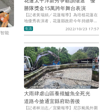
花蓮太平洋新秀爭霸讚徵選 優
勝隊獎金15萬跨年舞台表演
【記者黃瑞娟／花蓮報導】為培植花蓮在
地優秀表演者，花蓮縣政府今年持續舉辦
「太平洋新秀爭霸讚」在地表演團體徵選
生活
2022/10/23 17:57
等智能
活動，自明日（24日）起開放報名，至11
月7日報名截止，最優勝隊伍獎金高達15
萬元，還有機會登上跨年演唱會的巨星舞
台，成為耀眼的太平洋之星，歡迎花蓮各
界表演團體踴躍報名，跨年舞台巨星就是
你。
大雨肆虐山區養殖鱸魚全死光
道路今搶通宜縣府助善後
【記者林泊志／宜蘭報導】尼莎颱風外圍