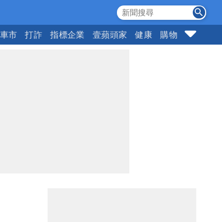
車市
打詐
指標企業
壹蘋頭家
健康
購物
女神
1