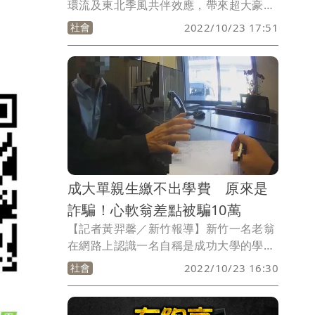
環流及東北季風共伴效應，帶來超大豪雨
農漁受創，宜蘭縣大同鄉一家養殖漁場，
社會
2022/10/23 17:51
養殖的加州鱸魚因缺氧死亡，經公所修復
產業道路後，今天（23日）宜蘭縣政府調
派車輛、機具及人員進場，協助處理魚屍
及相關救災工作，並由大同鄉公所協助現
場消毒。
成大單親生繳不出學費 原來是
詐騙！心軟翁差點被騙10萬
【記者黃羿馨／新竹報導】新竹一名老翁
在網路上認識一名自稱是成功大學的學
生，該名學生向老翁訴說自己悲慘身世，
社會
2022/10/23 16:30
還說因為來自單親家庭，加上近來學校封
校繳不出學費，只好向老翁求救。老翁心
生憐憫，趕忙向銀行貸款10萬準備援助對