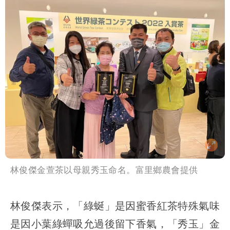
林俊傑金萱茶以母親秀玉命名。富里鄉農會提供
林俊傑表示，「綠蜒」是因蜜香紅茶特殊氣味
是因小葉綠蟬吸允過後留下香氣，「秀玉」金