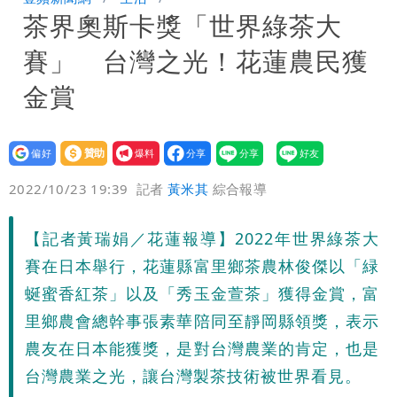
茶界奧斯卡獎「世界綠茶大
盪 這幾區飆豪雨
賽」 台灣之光！花蓮農民獲
金賞
設為
贊助
我要
偏好
壹蘋
爆料
2022/10/23 19:39
記者
黃米其
綜合報導
【記者黃瑞娟／花蓮報導】2022年世界綠茶大
賽在日本舉行，花蓮縣富里鄉茶農林俊傑以「緑
蜒蜜香紅茶」以及「秀玉金萱茶」獲得金賞，富
里鄉農會總幹事張素華陪同至靜岡縣領獎，表示
農友在日本能獲獎，是對台灣農業的肯定，也是
台灣農業之光，讓台灣製茶技術被世界看見。