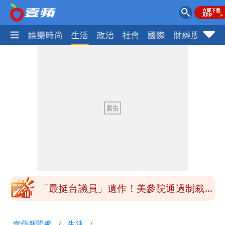
熱門
娛樂時尚
生活
政治
社會
國際
財經股市
體
「最挺台議員」遺作！美參院通過制裁
案 重課俄羅斯500%關稅
「白海豚」雨炸8縣市！逼近台灣恐擺
盪 這幾區飆豪雨
「最挺台議員」遺作！美參院通過制裁
案 重課俄羅斯500%關稅
「白海豚」雨炸8縣市！逼近台灣恐擺
壹蘋新聞網
生活