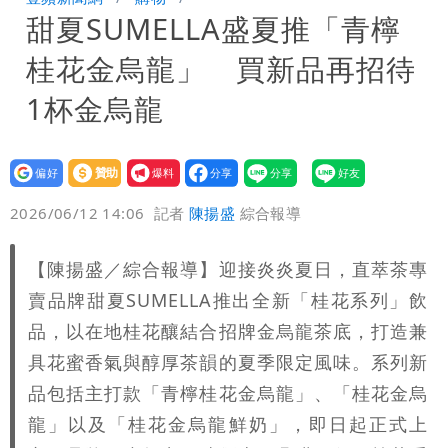
甜夏SUMELLA盛夏推「青檸
8校停課不停班
桂花金烏龍」 買新品再招待
1杯金烏龍
設為
贊助
我要
偏好
壹蘋
爆料
2026/06/12 14:06
記者
陳揚盛
綜合報導
【陳揚盛／綜合報導】迎接炎炎夏日，直萃茶專
賣品牌甜夏SUMELLA推出全新「桂花系列」飲
品，以在地桂花釀結合招牌金烏龍茶底，打造兼
具花蜜香氣與醇厚茶韻的夏季限定風味。系列新
品包括主打款「青檸桂花金烏龍」、「桂花金烏
龍」以及「桂花金烏龍鮮奶」，即日起正式上