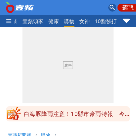
指標企業
壹蘋頭家
健康
購物
女神
10點強打
白海豚降雨注意！10縣市豪雨特報 今
晚至明下午受影響
颱風假來了！連江縣明停班課 竹縣山區
8校停課不停班
穿中國貨內褲逛街「整件掉出裙底」
OL哀號：在同事眼前顏面盡失
「我是台灣人」胸章竟是中國製
Cheap：愛台灣只是發財的口號
白海豚降雨注意！10縣市豪雨特報 今
晚至明下午受影響
颱風假來了！連江縣明停班課 竹縣山區
壹蘋新聞網
購物