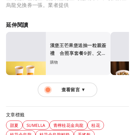
烏龍兌換券一張。業者提供
延伸閱讀
漢堡王芒果堡送抽一粒親簽
禮 合照享套餐9折、父親
節優惠倒數
購物
查看留言 ▼
文章標籤
甜夏
SUMELLA
青檸桂花金烏龍
桂花
桂花金烏龍
桂花金烏龍鮮奶
手搖飲