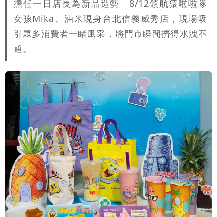
擔任一日店長為新品造勢，8/12領航猿啦啦隊
已知輸了…無奈又不平
大爆發！3颱風+1熱帶低壓 專家逐一分
女孩Mika、油米現身台北信義威秀店，現場吸
引眾多消費者一睹風采，將門市瞬間擠得水洩不
析對台影響
吳子嘉斷言：綠營「這縣市」恐一屍五
通。
命！她穩贏