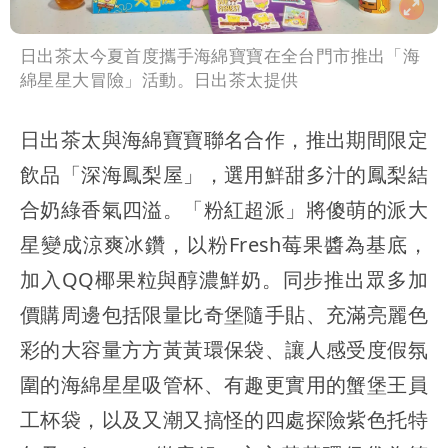
日出茶太今夏首度攜手海綿寶寶在全台門市推出「海
綿星星大冒險」活動。日出茶太提供
日出茶太與海綿寶寶聯名合作，推出期間限定
飲品「深海鳳梨屋」，選用鮮甜多汁的鳳梨結
合奶綠香氣四溢。「粉紅超派」將傻萌的派大
星變成涼爽冰鑽，以粉Fresh莓果醬為基底，
加入QQ椰果粒與醇濃鮮奶。同步推出眾多加
價購周邊包括限量比奇堡隨手貼、充滿亮麗色
彩的大容量方方黃黃環保袋、讓人感受度假氛
圍的海綿星星吸管杯、有趣更實用的蟹堡王員
工杯袋，以及又潮又搞怪的四處探險紫色托特