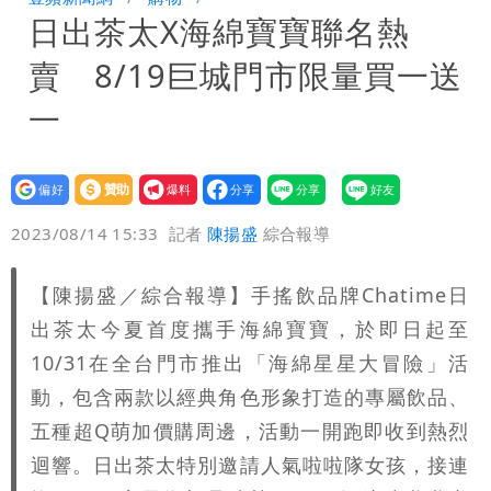
日出茶太X海綿寶寶聯名熱
萬 素顏進擊新生活圈（壹蘋10點強
騙慈濟10億！無良女律師曾宣導反詐
賣 8/19巨城門市限量買一送
打）
嗆被害者「愚痴」超諷刺
鄭朝方曬3人合照 網友一看秒懂：竹北
一
接班人「終於有消息了」
台玻夫人長子最後9年很痛苦 親友批徐
設為
贊助
我要
莉玲「冷血媽媽」
35歲早餐不吃鐵板麵？釣出一票人點
偏好
壹蘋
爆料
2023/08/14 15:33
記者
陳揚盛
綜合報導
頭 辦公室全是「1聲音」
班鐵翔誇姜厚任女友跟他學演戲表現優
【陳揚盛／綜合報導】手搖飲品牌Chatime日
異 網笑：老師好像提油救火了
「民進黨有她裸照？」黃智賢回嗆：國民
出茶太今夏首度攜手海綿寶寶，於即日起至
黨墮落還不准人說
13子女擠10坪屋 媽傳返家：我很愛孩
10/31在全台門市推出「海綿星星大冒險」活
動，包含兩款以經典角色形象打造的專屬飲品、
子...請還我們平靜
氣象女神累了？白海豚報成「白沙屯」
五種超Q萌加價購周邊，活動一開跑即收到熱烈
迴響。日出茶太特別邀請人氣啦啦隊女孩，接連
本尊：懊惱到現在
陳時中選前夜「淋雨道歉」 王必勝認：