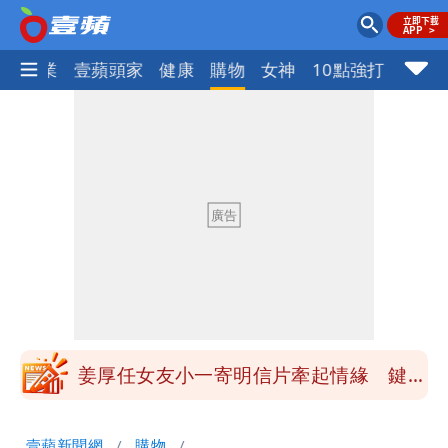
指標企業
壹蘋頭家
健康
購物
女神
10點強打
大爆發！3颱風+1熱帶低壓 專家逐一分
析對台影響
吳子嘉斷言：綠營「這縣市」恐一屍五
命！她穩贏
方志友、楊銘威真的離婚了！全聲明曝光
「無法再做情人」
「南卡」最快今生成 挑戰4颱同框！1
週雨越下越大
姜厚任女友小一寄明信片牽起情緣 鍵盤
柯南揪5破綻
狗仔直擊｜郭書瑤隨興打扮要價破10
壹蘋新聞網
購物