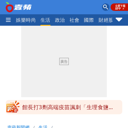
熱門
娛樂時尚
生活
政治
社會
國際
財經股市
體
「琵鷺」颱風生成！三颱共舞路徑曝光
HAHABABY帽T日文印成「哈哈鄙卑」
真相曝光直播當下就被問
北市沒放颱風假挨轟 楊植斗：綠委竟不
知道颱風假要有依據
白海豚不放假「跟巴威差別在這裡」 蔣
萬安：這很清楚標準一致
館長打3劑高端疫苗諷刺「生理食鹽
水」 王浩宇揚言告發
揮別9年演藝圈 女演員當「全職運將」
壹蘋新聞網
生活