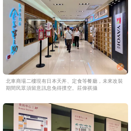
北車商場二樓現有日本天丼、定食等餐廳，未來改裝
期間民眾須留意訊息免得撲空。莊偉祺攝