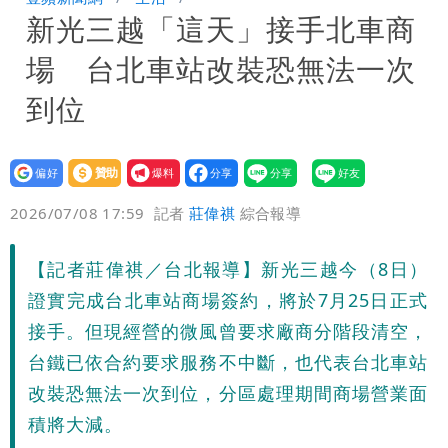
新光三越「這天」接手北車商
公布收入比拍戲賺更多
「琵鷺」颱風生成！三颱共舞路徑曝光
場 台北車站改裝恐無法一次
HAHABABY帽T日文印成「哈哈鄙卑」
到位
真相曝光直播當下就被問
設為
贊助
我要
偏好
壹蘋
爆料
2026/07/08 17:59
記者
莊偉祺
綜合報導
【記者莊偉祺／台北報導】新光三越今（8日）
證實完成台北車站商場簽約，將於7月25日正式
接手。但現經營的微風曾要求廠商分階段清空，
台鐵已依合約要求服務不中斷，也代表台北車站
改裝恐無法一次到位，分區處理期間商場營業面
積將大減。