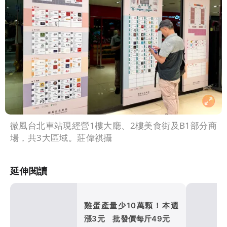
微風台北車站現經營1樓大廳、2樓美食街及B1部分商
場，共3大區域。莊偉祺攝
延伸閱讀
雞蛋產量少10萬顆！本週
漲3元 批發價每斤49元