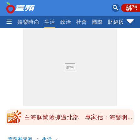
熱門
娛樂時尚
生活
政治
社會
國際
財經股市
體
「楊承勳」名字終於公開！被害人父淚喊
「終於能交代」 捐500萬獎學金延續愛
白海豚颱風逼近！鄭明典示警「恐遇黑潮
變強」 路徑分歧藏警訊：不利強度維持
高希均辭世享耆壽90歲 畢生推動閱讀
與進步觀念
內馬爾開到「寶可夢神包」後徹底入坑
砸重金再買一整桌卡盒
白海豚驚險掠過北部 專家估：海警明發
布 陸警可能相對低
「楊承勳」名字終於公開！被害人父淚喊
壹蘋新聞網
生活