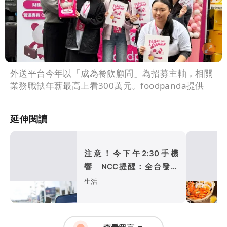
外送平台今年以「成為餐飲顧問」為招募主軸，相關
業務職缺年薪最高上看300萬元。foodpanda提供
延伸閱讀
注意！今下午2:30手機
響 NCC提醒：全台發送
演習預告
生活