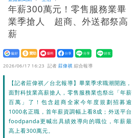
年薪300萬元！零售服務業畢
「終於能交代」 捐500萬獎學金延續愛
白海豚颱風逼近！鄭明典示警「恐遇黑潮
業季搶人 超商、外送都祭高
變強」 路徑分歧藏警訊：不利強度維持
薪
設為
贊助
我要
偏好
壹蘋
爆料
2026/06/17 16:23
記者
莊偉祺
綜合報導
【記者莊偉祺／台北報導】畢業季求職潮開跑，
面對科技業高薪搶人，零售服務業也祭出「年薪
百萬」了！包含超商全家今年度規劃招募逾
1000名正職，首年薪資調幅上看8成；外送平台
foodpanda更喊出具績效導向的職位，年薪最
高上看300萬元。