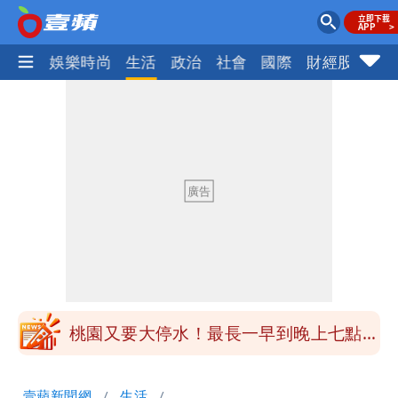
熱門
娛樂時尚
生活
政治
社會
國際
財經股市
體
女生一對A錯了嗎？環法女子自由車賽
男裁判勒令女選手「解衣」檢查
揮別9年演藝圈 女演員當「全職運將」
公布收入比拍戲賺更多
他二刷《蜘蛛人》一路劇透 周圍觀眾氣
炸開扁
白海豚發威！內褲掛陽台被吹走 議員神
回1句笑翻10萬人
桃園又要大停水！最長一早到晚上七點都
沒水用
民間採購BNT源頭 鄭運鵬：有群人故意
壹蘋新聞網
生活