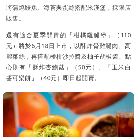
將蒲燒鰻魚、海苔與蛋絲搭配米漢堡，採限店
販售。
還有適合夏季開胃的「柑橘雞腿堡」（110
元）將於6月18日上市，以酥炸骨雞腿肉、高
麗菜絲，再搭配椪柑沙拉醬及柚子胡椒醬。點
心則有「酥炸杏鮑菇」（50元）、「玉米白
醬可樂餅」（40元）即日起開賣。