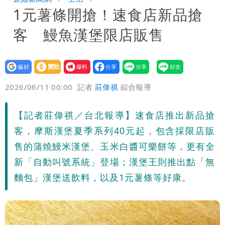
1元薯條開搶！速食店新品搶
「洗腦台灣人兩觀念」
女生一對A錯了嗎？環法女子自由車賽
客 鰻魚漢堡限店販售
男裁判勒令女選手「解衣」檢查
揮別9年演藝圈 女演員當「全職運將」
公布收入比拍戲賺更多
設為
贊助
我要
偏好
壹蘋
爆料
2026/06/11 00:00
記者
莊偉祺
綜合報導
【記者莊偉祺／台北報導】速食店推出新品搶
客，摩斯漢堡夏季系列40元起，包含採限店販
售的蒲燒鰻米漢堡、玉米白醬可樂餅等，更有全
新「自動叫號系統」登場；漢堡王則推出點「無
麵包」漢堡送飲料，以及1元薯條等好康。