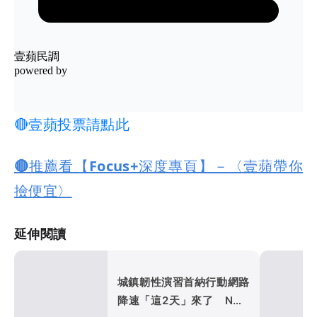
🔴壹蘋投票請點此
🔴推薦看【Focus+深度專頁】－〈壹蘋帶你
撿便宜〉
延伸閱讀
城鎮韌性演習首納行動網路
降速「這2天」來了 NCC