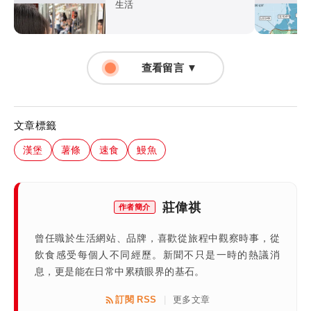
提醒先完成「3件事」
生活
查看留言 ▼
文章標籤
漢堡
薯條
速食
鰻魚
莊偉祺
作者簡介
曾任職於生活網站、品牌，喜歡從旅程中觀察時事，從
飲食感受每個人不同經歷。新聞不只是一時的熱議消
息，更是能在日常中累積眼界的基石。
訂閱 RSS
更多文章
|