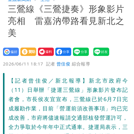
三鶯線《三鶯捷奏》形象影片
原因「模仿超人力霸王」
原本對小S印象差 家長曝她「私下1舉
亮相 雷嘉汭帶路看見新北之
動」徹底改觀
姜厚任小24歲女友「舊身分」曝光！昔
美
交往3個月閃嫁農業處科長
柯文哲陪媽媽過父親節 分享「爸爸留給
設為
贊助
我要
我最重要的一課」
偏好
壹蘋
爆料
2026/06/11 18:17
記者
曾佳俊
綜合報導
【記者曾佳俊／新北報導】新北市政府今
（11）日舉辦「捷運三鶯線」形象影片發布記
者會，市長侯友宜宣布，三鶯線已於6月7日完
成履勘作業，目前「營運前須改善事項」均已完
成改善，市府將儘速報請交通部核發營運許可，
全力爭取於今年年中正式通車。捷運局表示，三