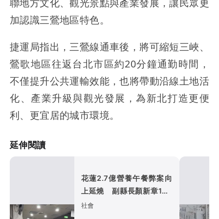
聯地方文化、觀光景點與產業發展，讓民眾更
加認識三鶯地區特色。
捷運局指出，三鶯線通車後，將可縮短三峽、
鶯歌地區往返台北市區約20分鐘通勤時間，
不僅提升公共運輸效能，也將帶動沿線土地活
化、產業升級與觀光發展，為新北打造更便
利、更宜居的城市環境。
延伸閱讀
花蓮2.7億營養午餐弊案向
上延燒 副縣長顏新章100
萬交保
社會