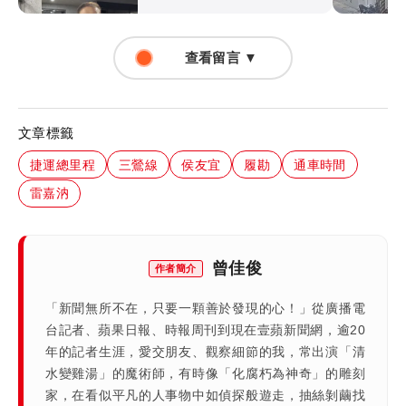
查看留言 ▼
文章標籤
捷運總里程
三鶯線
侯友宜
履勘
通車時間
雷嘉汭
曾佳俊
作者簡介
「新聞無所不在，只要一顆善於發現的心！」從廣播電
台記者、蘋果日報、時報周刊到現在壹蘋新聞網，逾20
年的記者生涯，愛交朋友、觀察細節的我，常出演「清
水變雞湯」的魔術師，有時像「化腐朽為神奇」的雕刻
家，在看似平凡的人事物中如偵探般遊走，抽絲剝繭找