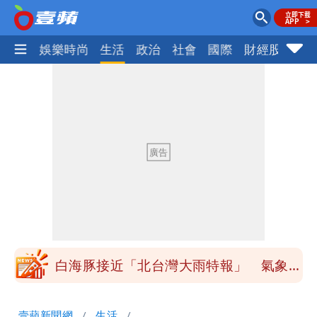
熱門
娛樂時尚
生活
政治
社會
國際
財經股市
體
姜厚任小24歲女友「舊身分」曝光！昔
交往3個月閃嫁農業處科長
柯文哲陪媽媽過父親節 分享「爸爸留給
我最重要的一課」
慈濟內部信流出！公開遭騙10億採購過
程
白海豚颱風來了！8地大雨特報 24小時
恐下500毫米
白海豚接近「北台灣大雨特報」 氣象
署：本島陸警機率低
男童躍下2.6米高台摔斷腳後跟 妹妹揭
壹蘋新聞網
生活