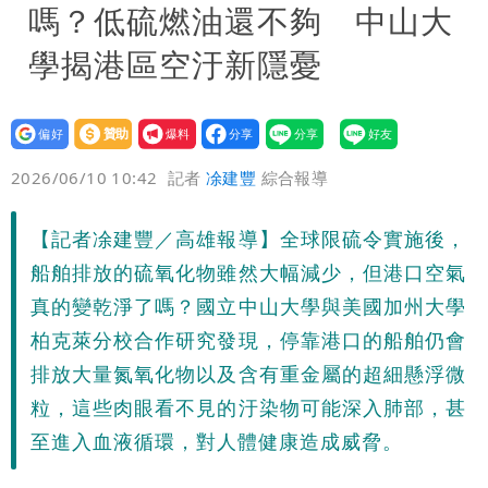
嗎？低硫燃油還不夠 中山大
學揭港區空汙新隱憂
設為
贊助
我要
偏好
壹蘋
爆料
2026/06/10 10:42
記者
凃建豐
綜合報導
【記者凃建豐／高雄報導】全球限硫令實施後，
船舶排放的硫氧化物雖然大幅減少，但港口空氣
真的變乾淨了嗎？國立中山大學與美國加州大學
柏克萊分校合作研究發現，停靠港口的船舶仍會
排放大量氮氧化物以及含有重金屬的超細懸浮微
粒，這些肉眼看不見的汙染物可能深入肺部，甚
至進入血液循環，對人體健康造成威脅。