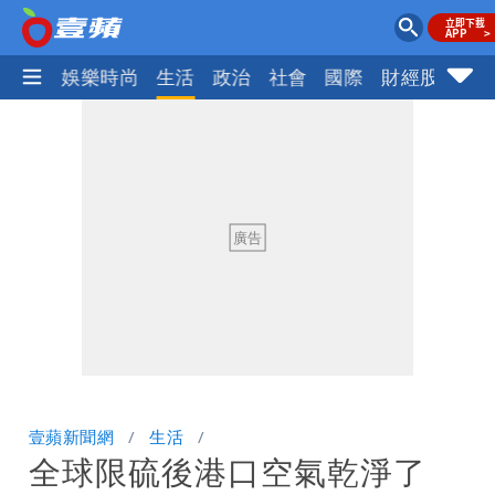
熱門
娛樂時尚
生活
政治
社會
國際
財經股市
體
壹蘋新聞網
生活
全球限硫後港口空氣乾淨了