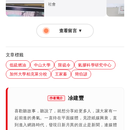
緝凶中
社會
查看留言 ▼
文章標籤
低硫燃油
中山大學
限硫令
氣膠科學研究中心
加州大學柏克萊分校
王家蓁
簡伯諺
凃建豐
作者簡介
喜歡聽故事，聽說了，就想分享給更多人，讓大家有一
起前進的勇氣。一直待在平面媒體，見證紙媒興衰，直
到進入網路時代，發現日新月異的豈止是新聞，連媒體