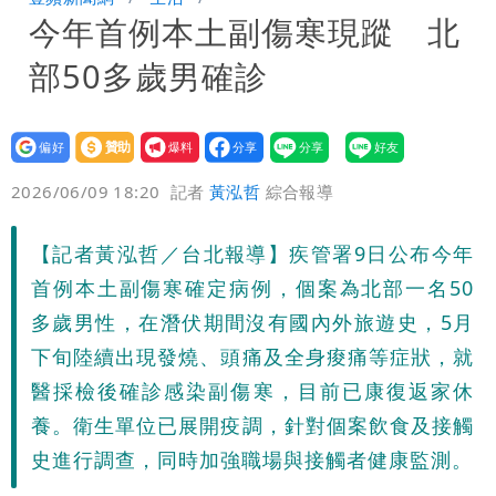
今年首例本土副傷寒現蹤 北
狽
名醫「掛蔣萬安布條」被出征！他大笑：
部50多歲男確診
每天看診到半夜
慈濟爆世紀大騙局 AIT發文高級酸！他
笑：真的很會
白海豚勾到「台灣陸地」了！雙眼牆旋
設為
贊助
我要
偏好
壹蘋
爆料
2026/06/09 18:20
記者
黃泓哲
綜合報導
繞 路徑擺盪
王世堅抱兒舊照曝光！網友驚：年輕是大
帥哥
【記者黃泓哲／台北報導】疾管署9日公布今年
首例本土副傷寒確定病例，個案為北部一名50
多歲男性，在潛伏期間沒有國內外旅遊史，5月
下旬陸續出現發燒、頭痛及全身痠痛等症狀，就
醫採檢後確診感染副傷寒，目前已康復返家休
養。衛生單位已展開疫調，針對個案飲食及接觸
史進行調查，同時加強職場與接觸者健康監測。