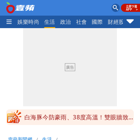
熱門
娛樂時尚
生活
政治
社會
國際
財經股市
體
白海豚勾到「台灣陸地」了！雙眼牆旋
繞 路徑擺盪
王世堅抱兒舊照曝光！網友驚：年輕是大
帥哥
醫學教授林慶順意外離世 女兒沉痛證實
最低0元！超商飲品好康快看 優惠組一
次可買27杯
白海豚今防豪雨、38度高溫！雙眼牆致
「海豚跳」
楊千霈一打二帶女兒出國 崩潰哭得極狼
壹蘋新聞網
生活