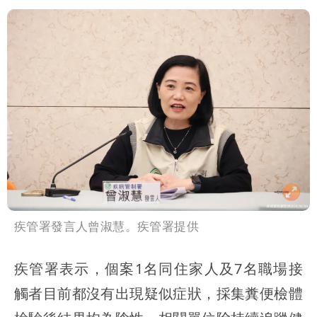
疾管署發言人曾淑慧。疾管署提供
疾管署表示，個案1名同住家人及7名職場接
觸者目前都沒有出現疑似症狀，採集糞便檢體