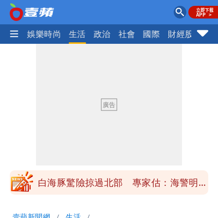
熱門
娛樂時尚
生活
政治
社會
國際
財經股市
體
「楊承勳」名字終於公開！被害人父淚喊
「終於能交代」 捐500萬獎學金延續愛
白海豚颱風逼近！鄭明典示警「恐遇黑潮
變強」 路徑分歧藏警訊：不利強度維持
高希均辭世享耆壽90歲 畢生推動閱讀
與進步觀念
內馬爾開到「寶可夢神包」後徹底入坑
砸重金再買一整桌卡盒
白海豚驚險掠過北部 專家估：海警明發
布 陸警可能相對低
「楊承勳」名字終於公開！被害人父淚喊
壹蘋新聞網
生活