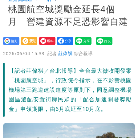
桃園航空城獎勵金延長4個
「終於能交代」 捐500萬獎學金延續愛
白海豚颱風逼近！鄭明典示警「恐遇黑潮
月 營建資源不足恐影響自建
變強」 路徑分歧藏警訊：不利強度維持
設為
贊助
我要
偏好
壹蘋
爆料
2026/06/04 15:33
記者
莊偉祺
綜合報導
【記者莊偉祺／台北報導】全台最大徵收開發案
「桃園航空城」，行政院今指示，在不影響桃園
機場第三跑道建設進度等原則下，同意調整機場
園區選配安置街廓民眾的「配合加速開發獎勵
金」申領期限，由6月底延至10月底。