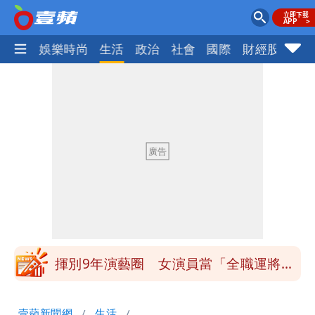
熱門
娛樂時尚
生活
政治
社會
國際
財經股市
體
白海豚發威！內褲掛陽台被吹走 議員神
回1句笑翻10萬人
白海豚不放假「跟巴威差別在這裡」 蔣
萬安：這很清楚標準一致
館長打3劑高端疫苗諷刺「生理食鹽
水」 王浩宇揚言告發
「琵鷺」颱風生成！三颱共舞路徑曝光
揮別9年演藝圈 女演員當「全職運將」
公布收入比拍戲賺更多
他二刷《蜘蛛人》一路劇透 周圍觀眾氣
壹蘋新聞網
生活