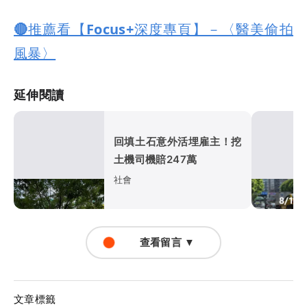
🔴推薦看【Focus+深度專頁】－〈醫美偷拍
風暴〉
延伸閱讀
回填土石意外活埋雇主！挖
土機司機賠247萬
社會
查看留言 ▼
文章標籤