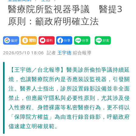
醫療院所監視器爭議 醫提3
炸開扁
白海豚發威！內褲掛陽台被吹走 議員神
原則：籲政府明確立法
回1句笑翻10萬人
白海豚不放假「跟巴威差別在這裡」 蔣
萬安：這很清楚標準一致
設為
贊助
我要
偏好
壹蘋
爆料
2026/05/10 18:06
記者
王宇德
綜合報導
【王宇德／台北報導】醫美診所偷拍爭議持續延
燒，也讓醫療院所內是否應裝設監視器，引發關
注。醫界人士指出，診所設置錄影設備並非全面
禁止，但應嚴守隱私與必要性原則，尤其涉及侵
入性療程、身體裸露等私密醫療行為，更不得以
「保障院方權益」為由進行錄音錄影，呼籲政府
儘速建立明確規範。