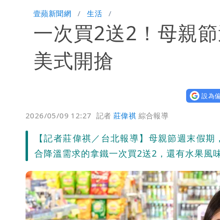
楊千霈一打二帶女兒出國 崩潰哭得極
壹蘋新聞網
生活
一次買2送2！母親
名醫「掛蔣萬安布條」被出征！他大笑
慈濟爆世紀大騙局 AIT發文高級酸！
美式開搶
白海豚勾到「台灣陸地」了！雙眼牆旋
設為偏
王世堅抱兒舊照曝光！網友驚：年輕是
2026/05/09 12:27
記者
莊偉祺
綜合報導
【記者莊偉祺／台北報導】母親節週末假期
合降溫需求的拿鐵一次買2送2，還有水果風