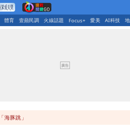
體育
壹蘋民調
火線話題
愛美
AI科技
地
Focus+
繞 路徑擺盪
大帥哥
實
次可買27杯
「海豚跳」