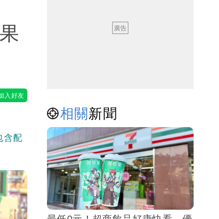
水果
相關
新聞
包含配
最低0元！超商飲品好康快看 優