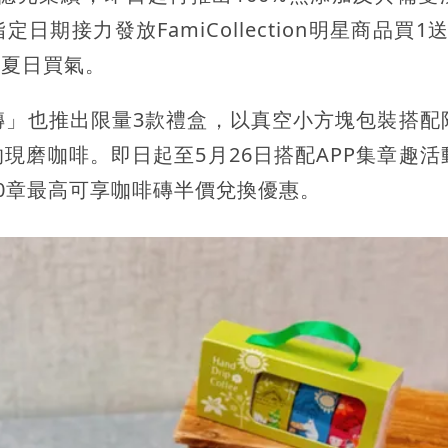
期接力發放FamiCollection明星商品買1
動夏日買氣。
ube咖啡磚」也推出限量3款禮盒，以真空小方塊包裝搭
現磨咖啡。即日起至5月26日搭配APP集章趣活
0章最高可享咖啡磚半價兌換優惠。