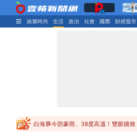
焦點
熱門
娛樂時尚
生活
政治
社會
國際
財經股市
白海豚勾到「台灣陸地」了！雙眼牆旋
王世堅抱兒舊照曝光！網友驚：年輕是
醫學教授林慶順意外離世 女兒沉痛證
最低0元！超商飲品好康快看 優惠組一
白海豚今防豪雨、38度高溫！雙眼牆致