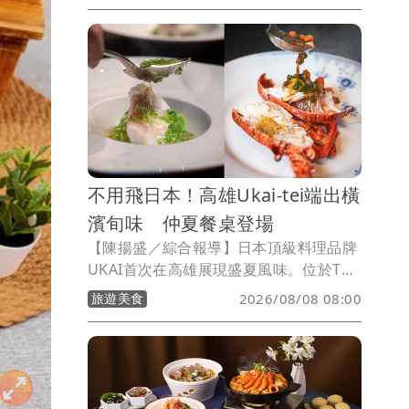
含長榮、星宇全日停飛沖繩等，整體國內
外線共取消66架次，海運船班則有39航次
停航。
不用飛日本！高雄Ukai-tei端出橫
濱旬味 仲夏餐桌登場
【陳揚盛／綜合報導】日本頂級料理品牌
UKAI首次在高雄展現盛夏風味。位於THE
AMNIS然一酒店內的Ukai-tei
旅遊美食
2026/08/08 08:00
Kaohsiung，即日起推出全新仲夏菜單，
將日本旬味精神結合台灣在地食材，透過
鐵板燒、懷石料理與西餐三大餐廳，打造
一場融合日台風土的夏季餐桌體驗。