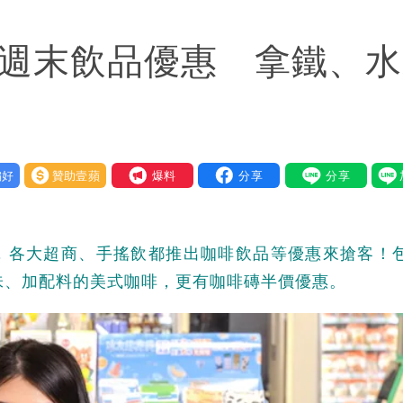
狼狽
節週末飲品優惠 拿鐵、
：每天看診到半夜
他笑：真的很會
繞 路徑擺盪
好
贊助壹蘋
我要爆料
大帥哥
，各大超商、手搖飲都推出咖啡飲品等優惠來搶客！
味、加配料的美式咖啡，更有咖啡磚半價優惠。