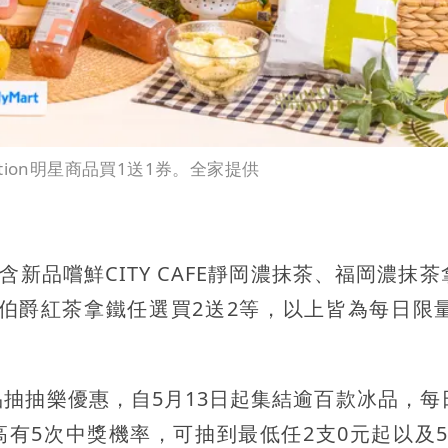
ction明星商品買1送1券。全家提供
新品嚐鮮CITY CAFE靜岡濃抹茶、福岡濃抹茶
伯爵紅茶拿鐵任選買2送2等，以上皆為每日限量8
品抽抽樂優惠，自5月13日起集結逾百款冰品，每
NE最高有5次中獎機率，可抽到最低任2支0元起以及