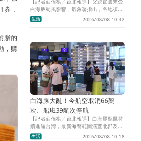
【記者莊偉祺／台北報導】父親節週末受
送1券，
白海豚颱風影響，氣象署指出，各地須防
豪雨、雷雨，更有局部38度極端高溫須注
生活
2026/08/08 10:42
意！氣象粉專則指出，白海豚颱風因有雙
眼牆結構，整體動向恐持續出現「海豚
配附贈的
跳」的擺線運動。
動，購
白海豚大亂！今航空取消66架
次、船班39航次停航
【記者莊偉祺／台北報導】白海豚颱風持
續進逼台灣，最新海警範圍涵蓋北部及東
北部海面，今日海空交通都受到影響，包
生活
2026/08/08 10:18