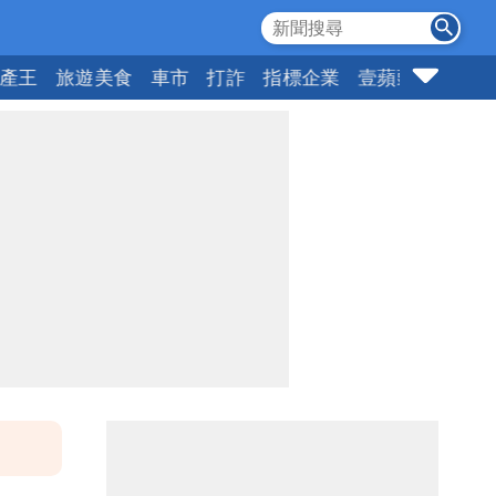
產王
旅遊美食
車市
打詐
指標企業
壹蘋頭家
健康