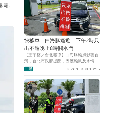
淋霜、
快移車！白海豚逼近 下午2時只
出不進晚上8時關水門
【王宇德／台北報導】白海豚颱風影響台
灣，台北市政府提醒，因應颱風及水情變
化，今（8）日1下午2時起，基隆河中山
生活
2026/08/08 10:56
橋以下，以及淡水河沿線「新3-2華翠至
淡6敦煌」區域，將實施水門只出不進管
制，並自晚上8時起陸續關閉疏散門及越
堤坡道，呼籲民眾儘速將停放於河濱區域
的車輛移走，以免受困。