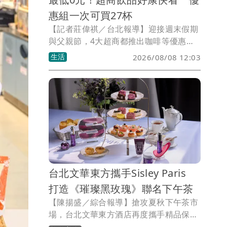
惠組一次可買27杯
【記者莊偉祺／台北報導】迎接週末假期
與父親節，4大超商都推出咖啡等優惠搶
客，包含指飲品任選2杯可享最低0元起好
生活
2026/08/08 12:03
康，還有優惠組一次可買27杯，更有能量
飲2件5折、買啤酒迷冰桶。
台北文華東方攜手Sisley Paris
打造《璀璨黑玫瑰》聯名下午茶
【陳揚盛／綜合報導】搶攻夏秋下午茶市
場，台北文華東方酒店再度攜手精品保養
品牌推出跨界聯名，即日起至9/30與法國