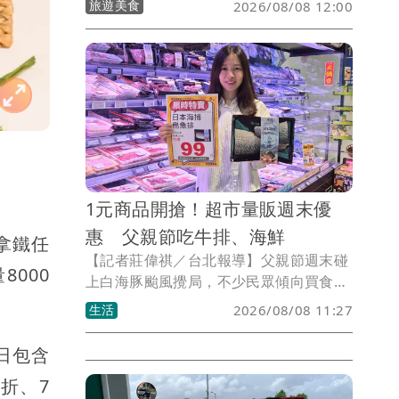
旅遊美食
2026/08/08 12:00
頂級保養品牌Sisley Paris合作，在一樓
「青隅」推出《璀璨黑玫瑰》感官下午
茶，以品牌經典黑玫瑰系列為靈感，結合
法式甜點工藝與奢華鹹點，並搭配多款
Sisley明星保養品贈禮，打造結合美食、
美學與保養體驗的沉浸式午茶饗宴。
1元商品開搶！超市量販週末優
惠 父親節吃牛排、海鮮
拿鐵任
【記者莊偉祺／台北報導】父親節週末碰
000
上白海豚颱風攪局，不少民眾傾向買食材
在料理聚餐，超市、量販順勢推出生鮮優
生活
2026/08/08 11:27
惠，包含可提早享受中秋烤肉的牛排、海
鮮，還有1元、10元商品各限量2萬份開
日包含
搶。
5折、7