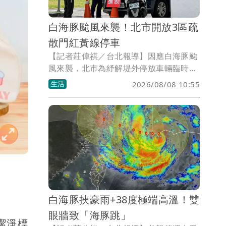
白海豚颱風來襲！北市開放3區疏
散門紅黃線停車
【記者莊偉祺／台北報導】因應白海豚颱
風來襲，北市為紓解堤外停放車輛臨時停
車需求，即刻起開放疏散門周邊區域8公
生活
2026/08/08 10:55
尺以上道路紅黃線（附條件）停車，包含
士林、萬華、大同區範圍一次看。
白海豚挾豪雨+38度極端高溫！雙
眼牆致「海豚跳」
雙潔淨標