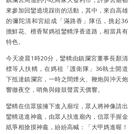
來參加回鑾遶境踩街的活動，其中，來自高雄
的彌陀清和宮組成「滿路香」隊伍，挑起36
擔鮮花、檀香幫媽祖鑾轎淨香道路，相當具有
特色。
今天凌晨1時20分，鑾轎由鎮瀾宮董事長顏清
標等人扶轎，在媽祖「護衛隊」36執士開道
下抵達鎮瀾宮，一時之間煙火、鞭炮與沖天炮
響徹夜空，哨角與鐘鼓聲震天價響。
鑾轎在信眾簇擁下進入廟埕，眾人將神像請出
鑾轎送進神龕，由眾人扶進廟內，信眾手握金
紙爭相搶摸神龕，紛紛高喊：「大甲媽進喔！