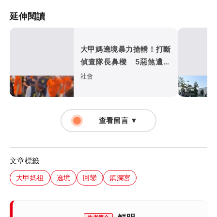
延伸閱讀
大甲媽遶境暴力搶轎！打斷
偵查隊長鼻樑 5惡煞遭起
訴
社會
查看留言 ▼
文章標籤
大甲媽祖
遶境
回鑾
鎮瀾宮