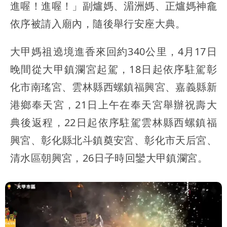
進喔！進喔！」副爐媽、湄洲媽、正爐媽神龕
依序被請入廟內，隨後舉行安座大典。
大甲媽祖遶境進香來回約340公里，4月17日
晚間從大甲鎮瀾宮起駕，18日起依序駐駕彰
化市南瑤宮、雲林縣西螺鎮福興宮、嘉義縣新
港鄉奉天宮，21日上午在奉天宮舉辦祝壽大
典後返程，22日起依序駐駕雲林縣西螺鎮福
興宮、彰化縣北斗鎮奠安宮、彰化市天后宮、
清水區朝興宮，26日子時回鑾大甲鎮瀾宮。