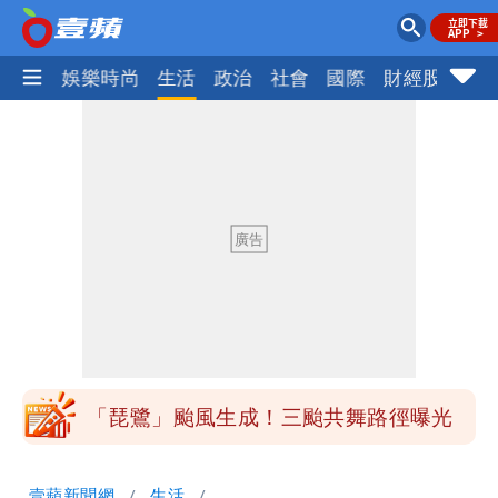
熱門
娛樂時尚
生活
政治
社會
國際
財經股市
體
揮別9年演藝圈 女演員當「全職運將」
公布收入比拍戲賺更多
北市沒放颱風假挨轟 楊植斗：綠委竟不
知道颱風假要有依據
白海豚不放假「跟巴威差別在這裡」 蔣
萬安：這很清楚標準一致
館長打3劑高端疫苗諷刺「生理食鹽
水」 王浩宇揚言告發
「琵鷺」颱風生成！三颱共舞路徑曝光
揮別9年演藝圈 女演員當「全職運將」
壹蘋新聞網
生活