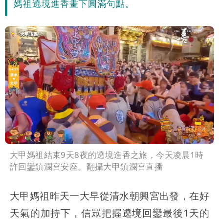
媽祖遶境進香畫下圓滿句點。
大甲媽祖結束9天8夜的遶境進香之旅，今天凌晨1時
許回鑾鎮瀾宮安座。翻攝大甲鎮瀾宮直播
大甲媽祖昨天一大早從清水朝興宮出發，在好
天氣的加持下，信眾把握遶境回鑾最後1天的