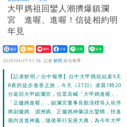
大甲媽祖回鑾人潮擠爆鎮瀾
公布收入比拍戲賺更多
北市沒放颱風假挨轟 楊植斗：綠委竟不
宮 進喔、進喔！信徒相約明
知道颱風假要有依據
年見
設為
贊助
我要
偏好
壹蘋
爆料
2026/04/27 01:38
記者
鮮明
綜合報導
【記者鮮明／台中報導】台中大甲媽祖結束9天
8夜的徒步進香之旅，今天（27日）凌晨1時20
分返回大甲鎮瀾宮，信眾高喊「大甲媽進喔」、
「正爐媽進喔」，鎮瀾宮董事長顏清標等人依序
將副爐媽、湄洲媽、正爐媽神像請出鑾轎，扶進
廟內送進神龕，隨後舉行安座大典，為今年大甲