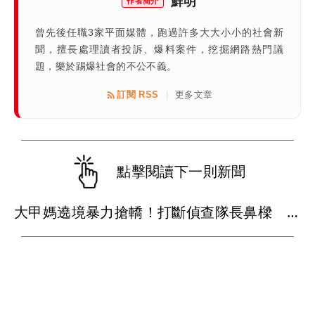
鮮明
作者簡介
曾先後任職3家平面媒體，跑過許多大大小小的社會新
聞，擅長處理讀者投訴、爆料案件，挖掘網路熱門議
題，樂於踢爆社會的不公不義。
訂閱 RSS
更多文章
|
點擊閱讀下一則新聞
大甲媽遶境暴力搶轎！打斷偵查隊長鼻樑 5惡煞遭起訴