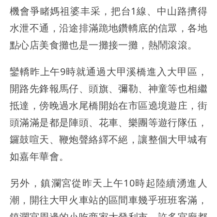
機會爭睹媽祖婆丰采，把台1線、中山路擠得
水泄不通，沿途排滿跪地鑽轎底的信眾，各地
點心店美食攤也是一攤接一攤，熱鬧滾滾。
鑾轎昨上午9時就通過大甲溪橋進入大甲區，
開路先鋒報馬仔、頭旗、彌勒、神童等也相繼
抵達，傍晚過水尾橋開始在市區遶境遊庄，街
頭滿滿是都是陣頭、花車、樂團等遊行隊伍，
鑼鼓喧天、鞭炮聲絡繹不絕，讓整個大甲城有
如嘉年華會。
另外，鎮瀾宮從昨天上午10時起陸續湧進人
潮，開往大甲火車站的區間車幾乎班班客滿，
鎮瀾宮周邊的小吃商家大發利市，許多宮廟都