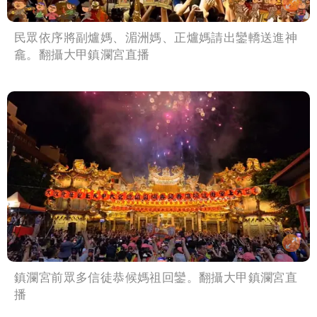
民眾依序將副爐媽、湄洲媽、正爐媽請出鑾轎送進神
龕。翻攝大甲鎮瀾宮直播
鎮瀾宮前眾多信徒恭候媽祖回鑾。翻攝大甲鎮瀾宮直
播