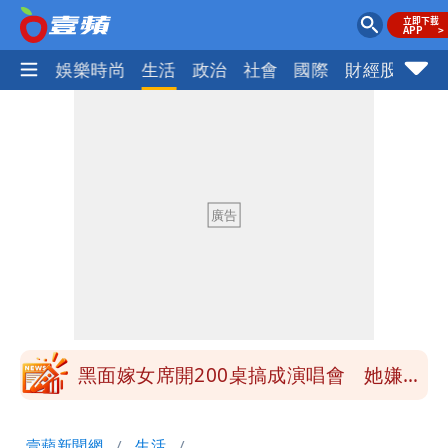
熱門
娛樂時尚
生活
政治
社會
國際
財經股市
體
最新風雨預測！今天「9地區」達停班課
標準
離核戰更近？美軍擬鬆綁川普動用戰術性
核武
白海豚走後 西南季風全面接管！未來一
周溼答答
Tim哥慘成淹水戶 貨物及電腦全泡水！
他崩潰喊完蛋
黑面嫁女席開200桌搞成演唱會 她嫌高
調轉為感動「這是他愛我的方式」
以色列媒體驚爆：伊朗最高領袖緊急送醫
壹蘋新聞網
生活