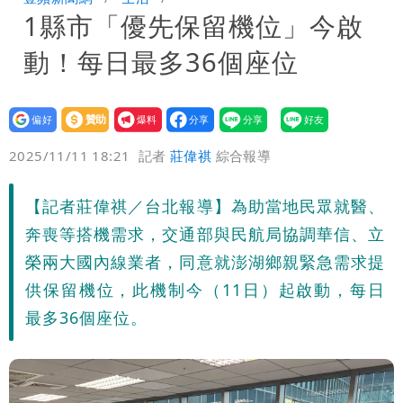
1縣市「優先保留機位」今啟
台北山區升級「大豪雨」！基隆北海岸逢
動！每日最多36個座位
大潮 恐海水倒灌
澎湖13兒女擠住10坪屋 媽帶補助款離
家！縣府出手了
經紀人強吻女藝人「我又沒伸舌頭」 連
設為
贊助
我要
偏好
壹蘋
爆料
2025/11/11 18:21
記者
莊偉祺
綜合報導
法官都怒了：相當噁心
桃園復興宣布今停班課！全台放假情形一
次看
慈濟遭詐10億 他點名顏博文下台：認
【記者莊偉祺／台北報導】為助當地民眾就醫、
奔喪等搭機需求，交通部與民航局協調華信、立
錯有那麼難嗎？
颱風相當有感！海警持續到明晨 北部風
榮兩大國內線業者，同意就澎湖鄉親緊急需求提
供保留機位，此機制今（11日）起啟動，每日
雨這時才變小
五月天冠佑20歲女兒「遭AI假造不雅影
最多36個座位。
像」 憤怒發聲：已截圖
最新風雨預測！今天「9地區」達停班課
標準
離核戰更近？美軍擬鬆綁川普動用戰術性