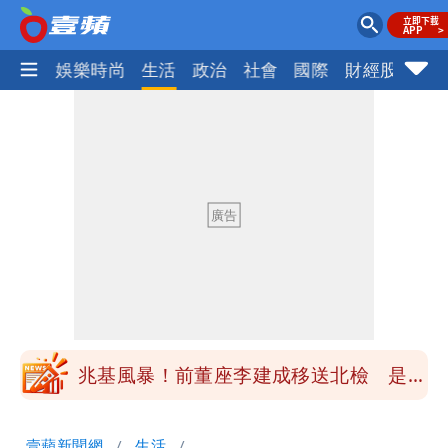
熱門
娛樂時尚
生活
政治
社會
國際
財經股市
體
慈濟買BNT遭詐10億元 蔡英文：政府
很多謹慎判斷當時未被理解
陳時中給沈伯洋「3個建議」：別因選市
長變猙獰，否則就跟對手一樣
「慈濟別想躲在受害者3字後面」 她：
10.6億顧問費決策過程在哪
當年缺疫苗缺快篩缺口罩 王鴻薇：陳時
中哪來勇氣要別人道歉
兆基風暴！前董座李建成移送北檢 是否
聲押？交保？複訊後揭曉
慈濟買BNT遭詐10億元 蔡英文：政府
壹蘋新聞網
生活