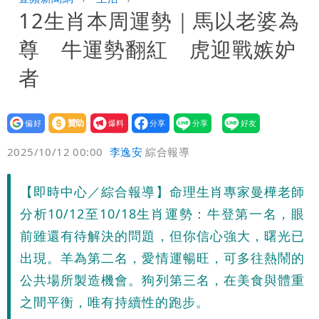
12生肖本周運勢｜馬以老婆為
很多謹慎判斷當時未被理解
陳時中給沈伯洋「3個建議」：別因選市
尊 牛運勢翻紅 虎迎戰嫉妒
長變猙獰，否則就跟對手一樣
者
設為
贊助
我要
偏好
壹蘋
爆料
2025/10/12 00:00
李逸安
綜合報導
【即時中心／綜合報導】命理生肖專家曼樺老師
分析10/12至10/18生肖運勢：牛登第一名，眼
前雖還有待解決的問題，但你信心強大，曙光已
出現。羊為第二名，愛情運暢旺，可多往熱鬧的
公共場所製造機會。狗列第三名，在美食與體重
之間平衡，唯有持續性的跑步。