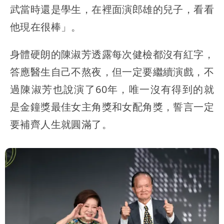
武當時還是學生，在裡面演郎雄的兒子，看看
他現在很棒」。
身體硬朗的陳淑芳透露每次健檢都沒有紅字，
答應醫生自己不熬夜，但一定要繼續演戲，不
過陳淑芳也說演了60年，唯一沒有得到的就
是金鐘獎最佳女主角獎和女配角獎，誓言一定
要補齊人生就圓滿了。