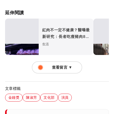
延伸閱讀
紅肉不一定不健康？醫曝最
新研究：長者吃瘦豬肉8週
膽固醇反而下降
生活
查看留言 ▼
文章標籤
金鐘獎
陳淑芳
文化部
演員