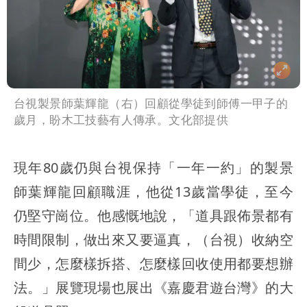
台視製景師葉輝龍（右）回顧從學徒到師傅一甲子的
歲月，盼木工技藝有人傳承。文化部提供
現年80歲仍與台視保持「一年一約」的製景
師葉輝龍回顧職涯，他從13歲當學徒，至今
仍堅守崗位。他感慨地說，「道具跟佈景都有
時間限制，做出來又要逼真，（台視）收納空
間少，怎麼樣拆搭、怎麼樣回收使用都要想辦
法。」展覽現場也展出《嘉慶君遊台灣》的大