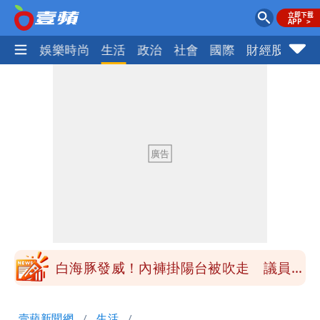
熱門
娛樂時尚
生活
政治
社會
國際
財經股市
體
民間採購BNT源頭 鄭運鵬：有群人故意
「洗腦台灣人兩觀念」
「琵鷺」颱風生成！三颱共舞路徑曝光
揮別9年演藝圈 女演員當「全職運將」
公布收入比拍戲賺更多
他二刷《蜘蛛人》一路劇透 周圍觀眾氣
炸開扁
白海豚發威！內褲掛陽台被吹走 議員神
回1句笑翻10萬人
桃園又要大停水！最長一早到晚上七點都
壹蘋新聞網
生活