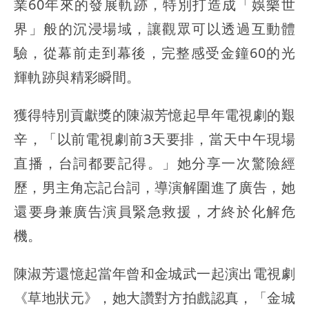
業60年來的發展軌跡，特別打造成「娛樂世
界」般的沉浸場域，讓觀眾可以透過互動體
驗，從幕前走到幕後，完整感受金鐘60的光
輝軌跡與精彩瞬間。
獲得特別貢獻獎的陳淑芳憶起早年電視劇的艱
辛，「以前電視劇前3天要排，當天中午現場
直播，台詞都要記得。」她分享一次驚險經
歷，男主角忘記台詞，導演解圍進了廣告，她
還要身兼廣告演員緊急救援，才終於化解危
機。
陳淑芳還憶起當年曾和金城武一起演出電視劇
《草地狀元》，她大讚對方拍戲認真，「金城