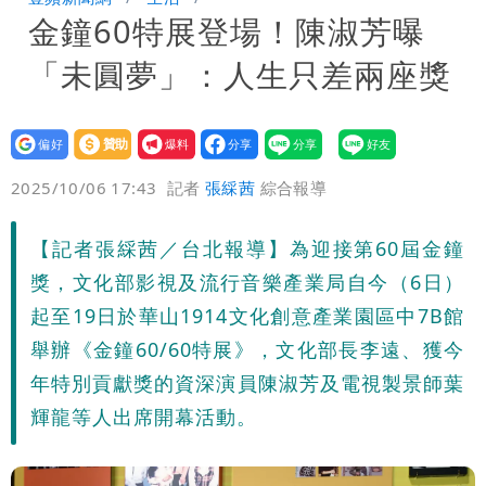
金鐘60特展登場！陳淑芳曝
沒水用
民間採購BNT源頭 鄭運鵬：有群人故意
「未圓夢」：人生只差兩座獎
「洗腦台灣人兩觀念」
「琵鷺」颱風生成！三颱共舞路徑曝光
設為
贊助
我要
偏好
壹蘋
爆料
2025/10/06 17:43
記者
張綵茜
綜合報導
【記者張綵茜／台北報導】為迎接第60屆金鐘
獎，文化部影視及流行音樂產業局自今（6日）
起至19日於華山1914文化創意產業園區中7B館
舉辦《金鐘60/60特展》，文化部長李遠、獲今
年特別貢獻獎的資深演員陳淑芳及電視製景師葉
輝龍等人出席開幕活動。