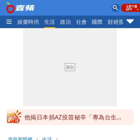
熱門
娛樂時尚
生活
政治
社會
國際
財經股市
體
「最挺台議員」遺作！美參院通過制裁
案 重課俄羅斯500%關稅
姜厚任不信會被嫩女友「辣手摧花」 曝
創演藝工會最遺憾一事
白海豚勾到「台灣陸地」了！雙眼牆旋
繞 路徑擺盪
特斯拉衝夜市…猛撞12車！民眾嚇「賓士
救好幾條人命」
他揭日本捐AZ疫苗秘辛「專為台生
產」：終還陳時中清白
白海豚西進！專家：「大轉彎」機率非常
壹蘋新聞網
生活