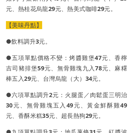
元、熱桂花烏龍29元、熱美式咖啡29元。
【美味丹點】
●飲料調升3元。
●五項單點價格不變：烤醬雞堡47元、香檸
吉司豬排堡59元、無骨雞塊九入78元、麻糬
棒五入29元、台灣烏龍（大）34元。
●六項單點調升2元：火腿蛋／肉鬆蛋三明治
30元、無骨雞塊五入49元、黃金鮮酥雞49
元、香酥米糕35元、超長熱狗29元。
●九項單點調升3元：地瓜薯條31元、紅醬波