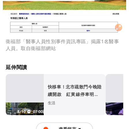
衛福部「醫事人員性別事件資訊專區」揭露1名醫事
人員。取自衛福部網站
延伸閱讀
快移車！北市疏散門今晚陸
續開啟 紅黃線停車明早7
時拖吊
生活