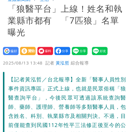
「狼醫平台」上線！姓名和執
炸開扁
白海豚發威！內褲掛陽台被吹走 議員神
業縣市都有 「7匹狼」名單
回1句笑翻10萬人
白海豚不放假「跟巴威差別在這裡」 蔣
曝光
萬安：這很清楚標準一致
設為
贊助
我要
偏好
壹蘋
爆料
2025/08/13 13:48
記者
黃泓哲
綜合報導
【記者黃泓哲／台北報導】全新「醫事人員性別
事件資訊專區」正式上線，也就是民眾俗稱「狼
醫查詢平台」，今後民眾可透過該系統查詢醫
師、藥師、護理師、營養師等多類醫事人員，包
含姓名、科別、執業縣市及相關判決。不過，目
前僅能查到民國112年性平三法修正後至今的公