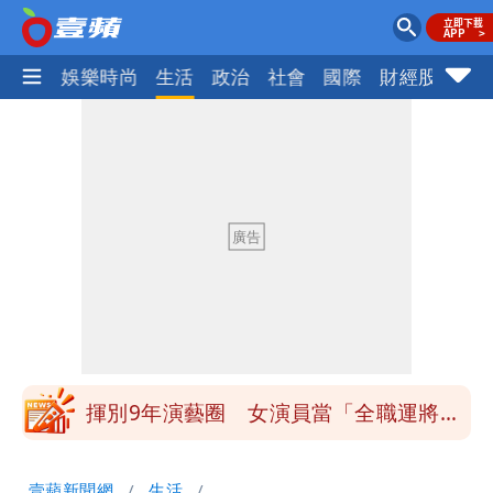
熱門
娛樂時尚
生活
政治
社會
國際
財經股市
體
白海豚發威！內褲掛陽台被吹走 議員神
回1句笑翻10萬人
白海豚不放假「跟巴威差別在這裡」 蔣
萬安：這很清楚標準一致
館長打3劑高端疫苗諷刺「生理食鹽
水」 王浩宇揚言告發
「琵鷺」颱風生成！三颱共舞路徑曝光
揮別9年演藝圈 女演員當「全職運將」
公布收入比拍戲賺更多
他二刷《蜘蛛人》一路劇透 周圍觀眾氣
壹蘋新聞網
生活