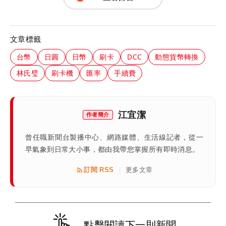
文章標籤
台幣
日圓
日幣
刷卡
DCC
動態貨幣轉換
林氏璧
刷卡機
匯率
手續費
江宜潔
作者簡介
曾任職新聞台製播中心、網路媒體、生活線記者，從一
早氣象到日常大小事，都由我帶您掌握所有即時消息。
訂閱 RSS
更多文章
|
點擊閱讀下一則新聞