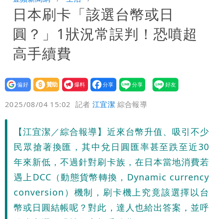
日本刷卡「該選台幣或日
恐下500毫米
白海豚接近「北台灣大雨特報」 氣象
圓？」1狀況常誤判！恐噴超
署：本島陸警機率低
影片｜颱風接近硬闖海邊觀浪「4口
高手續費
家-1」 9歲兒捲入海裡消失了
設為
贊助
我要
偏好
壹蘋
爆料
2025/08/04 15:02
記者
江宜潔
綜合報導
【江宜潔／綜合報導】近來台幣升值、吸引不少
民眾搶著換匯，其中兌日圓匯率甚至跌至近30
年來新低，不過針對刷卡族，在日本當地消費若
遇上DCC（動態貨幣轉換，Dynamic currency
conversion）機制，刷卡機上究竟該選擇以台
幣或日圓結帳呢？對此，達人也給出答案，並呼