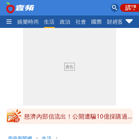
熱門
娛樂時尚
生活
政治
社會
國際
財經股市
體
白海豚接近「北台灣大雨特報」 氣象
署：本島陸警機率低
影片｜颱風接近硬闖海邊觀浪「4口
家-1」 9歲兒捲入海裡消失了
買BNT遭詐10億元 王尚智疑「慈濟決
策高層牽涉其中」才不提告
柯文哲陪媽媽過父親節 分享「爸爸留給
我最重要的一課」
慈濟內部信流出！公開遭騙10億採購過
程
白海豚颱風來了！8地大雨特報 24小時
壹蘋新聞網
生活