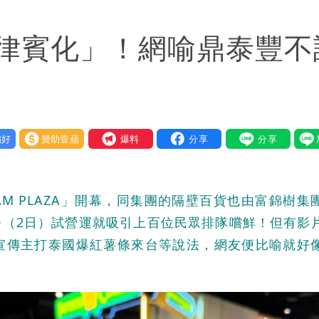
「終於能交代」 捐500萬獎學金延續愛
律賓化」！網喻鼎泰豐不
潮變強」 路徑分歧藏警訊：不利強度維持
好
贊助壹蘋
我要爆料
M PLAZA」開幕，同集團的隔壁百貨也由富錦樹集
首店，今（2日）試營運就吸引上百位民眾排隊嚐鮮！但有影
宣傳主打泰國爆紅薯條來台等說法，網友便比喻就好