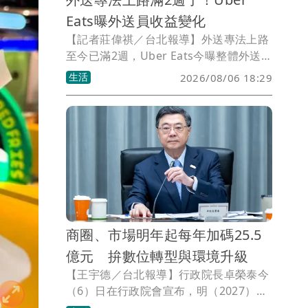
Eats曝外送員收益變化
【記者莊偉祺／台北報導】外送專法上路
至今已滿2週，Uber Eats今曝整體外送
員收益結構呈現正面成長，但各別實際收
生活
2026/08/06 18:29
入受市場供需、上線人數等影響，並強調
疊單內的各趟行程仍分別適用完整的基本
報酬最低金額保障。
商圈、市場明年起每年加碼25.5
億元 拚數位轉型與環境升級
【王宇德／台北報導】行政院長卓榮泰今
（6）日在行政院會宣布，明（2027）年
起將透過「中小微企業轉型升級發展方