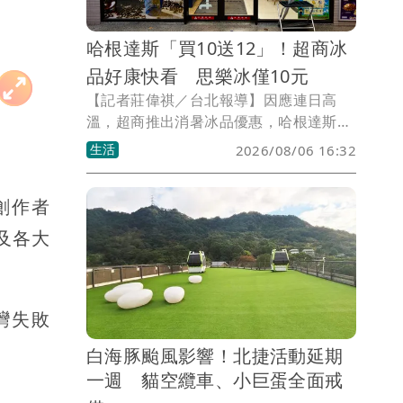
哈根達斯「買10送12」！超商冰
品好康快看 思樂冰僅10元
【記者莊偉祺／台北報導】因應連日高
溫，超商推出消暑冰品優惠，哈根達斯竟
買10送12、買30送36，還有配合飲料冰
生活
2026/08/06 16:32
品活動推出韓團Super Junior成員的圭賢
主題店，另一超商更有霜淇淋、思樂冰特
創作者
大杯優惠。
人及各大
台灣失敗
白海豚颱風影響！北捷活動延期
一週 貓空纜車、小巨蛋全面戒