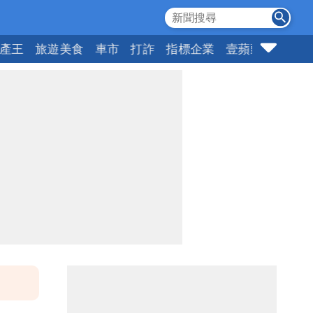
產王
旅遊美食
車市
打詐
指標企業
壹蘋頭家
健康