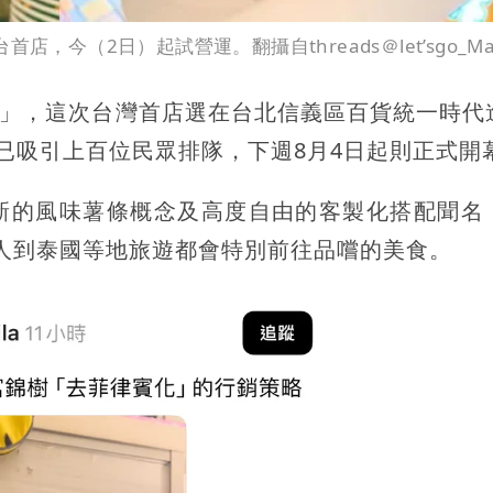
首店，今（2日）起試營運。翻攝自threads＠let’sgo_Man
rner」，這次台灣首店選在台北信義區百貨統一時
已吸引上百位民眾排隊，下週8月4日起則正式開
來，以全新的風味薯條概念及高度自由的客製化搭配聞
少人到泰國等地旅遊都會特別前往品嚐的美食。