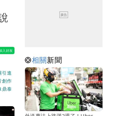
說
相關
新聞
團引進
片創作
像鼎泰
外送專法上路滿2週了！Uber