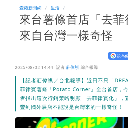
「楊承勳」名字終於公開！被害人父淚喊
壹蘋新聞網
生活
來台薯條首店「去菲
白海豚颱風逼近！鄭明典示警「恐遇黑
來自台灣一樣奇怪
設為偏
2025/08/02 14:44
記者
莊偉祺
綜合報導
【記者莊偉祺／台北報導】近日不只「DREA
菲律賓薯條「Potato Corner」全台
者指出這次行銷策略明顯「去菲律賓化」，
豐到國外展店不能說是台灣來的一樣奇怪！