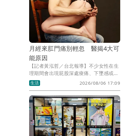
月經來肛門痛別輕忽 醫揭4大可
能原因
【記者黃泓哲／台北報導】不少女性在生
理期間會出現屁股深處痠痛、下墜感或排
便不適，第一時間往往以為是痔瘡發作。
生活
2026/08/06 17:09
不過大腸直腸外科醫師張良實提醒，經期
出現肛門或臀部疼痛，不一定都是痔瘡造
成，背後可能與荷爾蒙變化、骨盆腔問題
或婦科疾病有關。