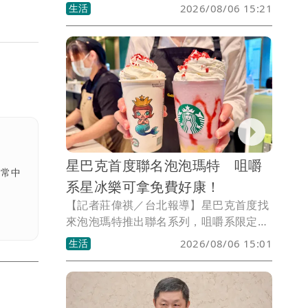
包含生鮮蔬果總備貨量提升2倍達180噸等
生活
2026/08/06 15:21
措施，且配合中元普渡採買需求同步推出
買1送1、第2件5折，以及葉菜每包39元
等優惠。
星巴克首度聯名泡泡瑪特 咀嚼
日常中
系星冰樂可拿免費好康！
【記者莊偉祺／台北報導】星巴克首度找
來泡泡瑪特推出聯名系列，咀嚼系限定口
味星冰樂附經典角色MOLLY杯款，還可
生活
2026/08/06 15:01
拿免費周邊，另有6大商品每項880元起，
包含水杯、馬克杯盤組及手提袋等。