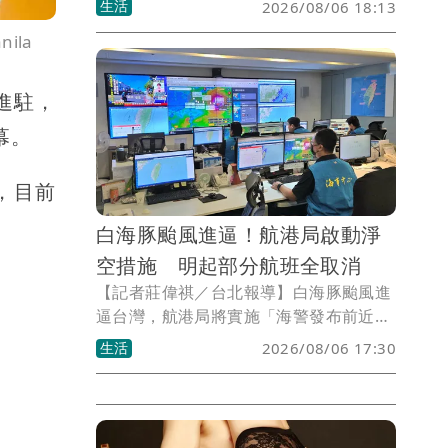
生活
2026/08/06 18:13
案」，每年加碼25.5億元，推動全台商
ila
圈、市場及夜市數位化、國際化與環境升
級，改善公共設施與消費環境，提升小
型、微型商家競爭力。
代進駐，
幕。
名，目前
白海豚颱風進逼！航港局啟動淨
空措施 明起部分航班全取消
【記者莊偉祺／台北報導】白海豚颱風進
逼台灣，航港局將實施「海警發布前近岸
12浬海域淨空措施」，籲請警戒區內船舶
生活
2026/08/06 17:30
及早駛離近岸12浬海域警戒區避風。同
時，受外圍環流影響，今起已有部分航班
停航，明起更有航線全取消的狀況。