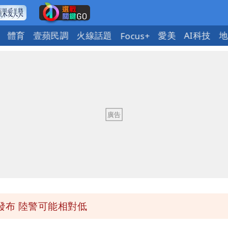
體育
壹蘋民調
火線話題
愛美
AI科技
地
Focus+
「終於能交代」 捐500萬獎學金延續愛
潮變強」 路徑分歧藏警訊：不利強度維持
與進步觀念
 砸重金再買一整桌卡盒
發布 陸警可能相對低