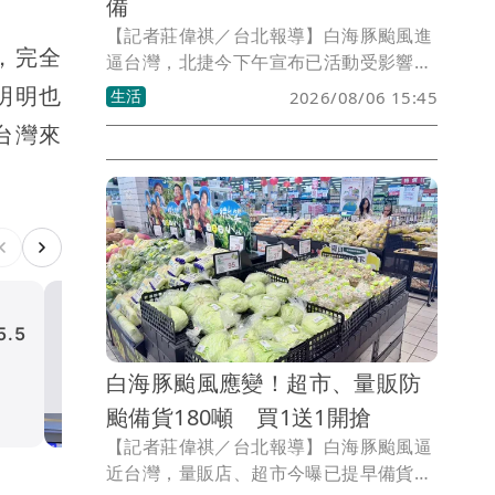
備
【記者莊偉祺／台北報導】白海豚颱風進
，完全
逼台灣，北捷今下午宣布已活動受影響，
包含星空電影院延期一週播放，貓空纜
明明也
生活
2026/08/06 15:45
車、兒童新樂園、台北小巨蛋則全面戒
台灣來
備，將視颱風動態調整營運。
.5
白海豚颱風進逼！航港局啟
空措施 明起部分航班全取消
白海豚颱風應變！超市、量販防
生活
颱備貨180噸 買1送1開搶
【記者莊偉祺／台北報導】白海豚颱風逼
近台灣，量販店、超市今曝已提早備貨，