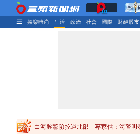
焦點
熱門
娛樂時尚
生活
政治
社會
國際
財經股市
「楊承勳」名字終於公開！被害人父淚喊
白海豚颱風逼近！鄭明典示警「恐遇黑
高希均辭世享耆壽90歲 畢生推動閱讀
內馬爾開到「寶可夢神包」後徹底入坑
白海豚驚險掠過北部 專家估：海警明