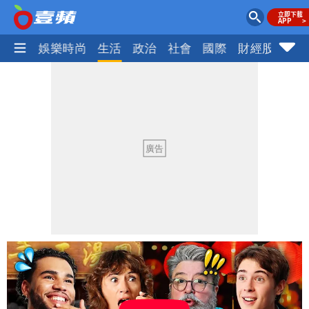
熱門
娛樂時尚
生活
政治
社會
國際
財經股市
體