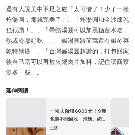
還有人說美中不足之處「太可惜了！少了一樣
炸湯圓，那就完美了」、「炸湯圓加金沙煉乳
也很讚！」、「帶餡湯圓可以加黑糖薑水吃，
熱或冷都好吃」、「鹹湯圓跟茼蒿還有鹹冬菜
乾特別搭」、「台灣鹹湯圓超讚的，打包回家
後自己還可以再放火鍋肉片加料，記住讓商家
湯多一些」。
延伸閱讀
一堆人險噴6000元！9種
包裝不能回收 泡麵、網購
袋全中
生活