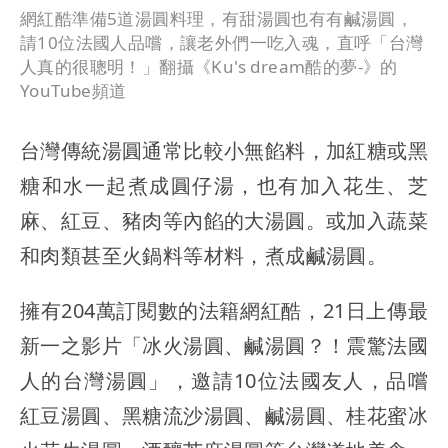
網紅酷準備5道湯圓料理，有甜湯圓也有有鹹湯圓，
請10位法國人品嚐，讓老外們一吃入魂，直呼「台灣
人真的很聰明！」翻攝《Ku's dream酷的夢-》的
YouTube頻道
台灣傳統湯圓通常比較小無餡料，加紅糖或黑
糖和水一起煮成圓仔湯，也有加入花生、芝
麻、紅豆、豬肉等內餡的大湯圓。或加入蔬菜
和肉類甚至火鍋料等材料，煮成鹹湯圓。
擁有204萬訂閱數的法籍網紅酷，21日上傳最
新一之影片「冰火湯圓、鹹湯圓？！震驚法國
人的台灣湯圓」，邀請10位法國友人，品嚐
紅豆湯圓、黑糖流沙湯圓、鹹湯圓、桂花蜜冰