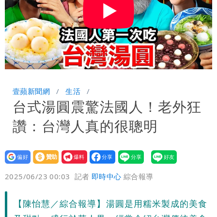
壹蘋新聞網
生活
台式湯圓震驚法國人！老外狂
讚：台灣人真的很聰明
設為
贊助
我要
偏好
壹蘋
爆料
2025/06/23 00:03
記者
即時中心
綜合報導
【陳怡慧／綜合報導】湯圓是用糯米製成的美食