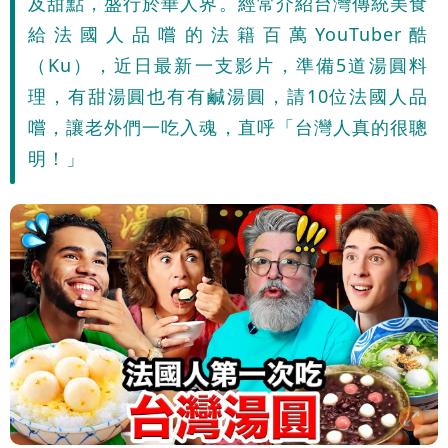
及甜點，盛行於華人界。經常介紹台灣傳統美食
給法國人品嚐的法籍百萬YouTuber酷
（Ku），近日最新一支影片，準備5道湯圓料
理，有甜湯圓也有有鹹湯圓，請10位法國人品
嚐，讓老外們一吃入魂，直呼「台灣人真的很聰
明！」