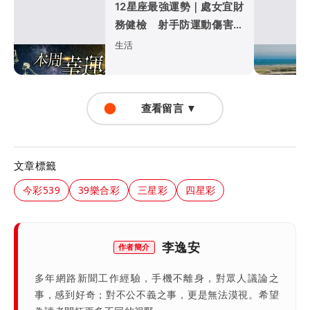
12星座最強運勢｜處女宜財
務健檢 射手防運動傷害
巨蟹職場入佳境
生活
查看留言 ▼
文章標籤
今彩539
39樂合彩
三星彩
四星彩
李逸安
作者簡介
多年網路新聞工作經驗，手機不離身，對眾人議論之
事，感到好奇；對不公不義之事，更是無法漠視。希望