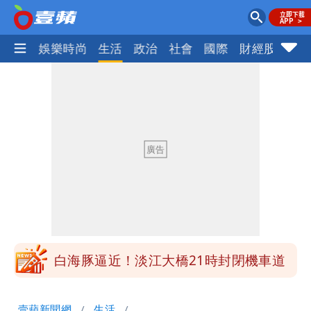
熱門
娛樂時尚
生活
政治
社會
國際
財經股市
體
明年總預算「史上最強」10大亮點 李
慧芝：今年的送立院345天還在審
穿中國貨內褲逛街「整件掉出裙底」
OL哀號：在同事眼前顏面盡失
「我是台灣人」胸章竟是中國製
Cheap：愛台灣只是發財的口號
白海豚降雨注意！10縣市豪雨特報 今
晚至明下午受影響
白海豚逼近！淡江大橋21時封閉機車道
明年總預算「史上最強」10大亮點 李
壹蘋新聞網
生活