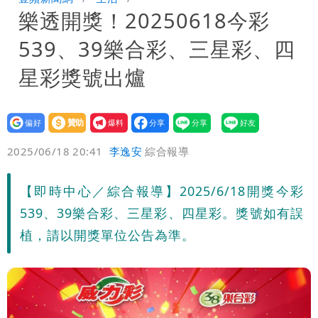
樂透開獎！20250618今彩
慧芝：今年的送立院345天還在審
穿中國貨內褲逛街「整件掉出裙底」
539、39樂合彩、三星彩、四
OL哀號：在同事眼前顏面盡失
星彩獎號出爐
設為
贊助
我要
偏好
壹蘋
爆料
2025/06/18 20:41
李逸安
綜合報導
【即時中心／綜合報導】2025/6/18開獎今彩
539、39樂合彩、三星彩、四星彩。獎號如有誤
植，請以開獎單位公告為準。