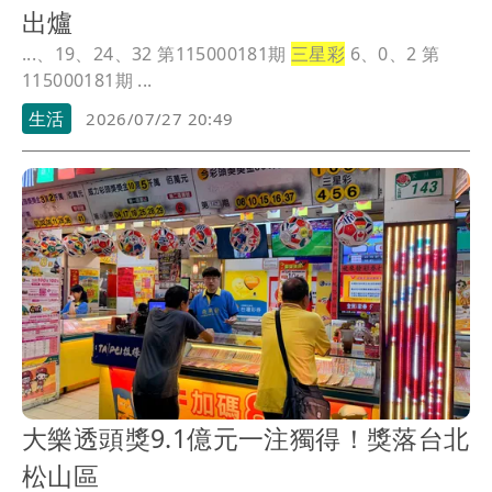
出爐
...、19、24、32 第115000181期
三星彩
6、0、2 第
115000181期 ...
生活
2026/07/27 20:49
大樂透頭獎9.1億元一注獨得！獎落台北
松山區