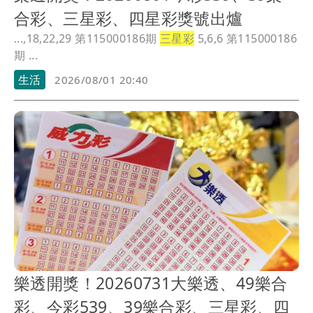
合彩、三星彩、四星彩獎號出爐
...,18,22,29 第115000186期
三星彩
5,6,6 第115000186
期 ...
生活
2026/08/01 20:40
樂透開獎！20260731大樂透、49樂合
彩、今彩539、39樂合彩、三星彩、四