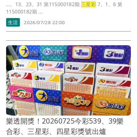
...、13、23、31 第115000182期
三星彩
7、1、6 第
115000182期 ...
生活
2026/07/28 22:00
樂透開獎！20260725今彩539、39樂
合彩、三星彩、四星彩獎號出爐