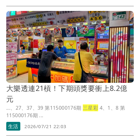
大樂透連21槓！下期頭獎要衝上8.2億
元
...、27、37、39 第115000176期
三星彩
4、1、8 第
115000176期 ...
生活
2026/07/21 22:03