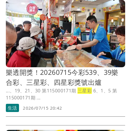
樂透開獎！20260715今彩539、39樂
合彩、三星彩、四星彩獎號出爐
...、19、21、30 第115000171期
三星彩
6、1、5 第
115000171期 ...
生活
2026/07/15 20:42