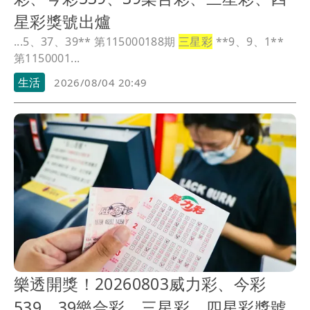
星彩獎號出爐
...5、37、39** 第115000188期
三星彩
**9、9、1**
第1150001...
生活
2026/08/04 20:49
樂透開獎！20260803威力彩、今彩
539、39樂合彩、三星彩、四星彩獎號