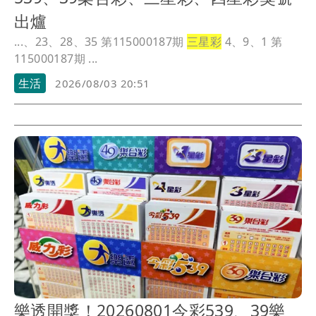
出爐
...、23、28、35 第115000187期
三星彩
4、9、1 第
115000187期 ...
生活
2026/08/03 20:51
樂透開獎！20260801今彩539、39樂