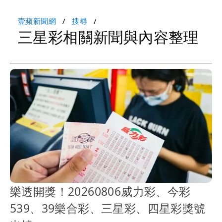
壹蘋新聞網
搜尋
三星彩相關新聞與內容整理
樂透開獎！20260806威力彩、今彩
539、39樂合彩、三星彩、四星彩獎號