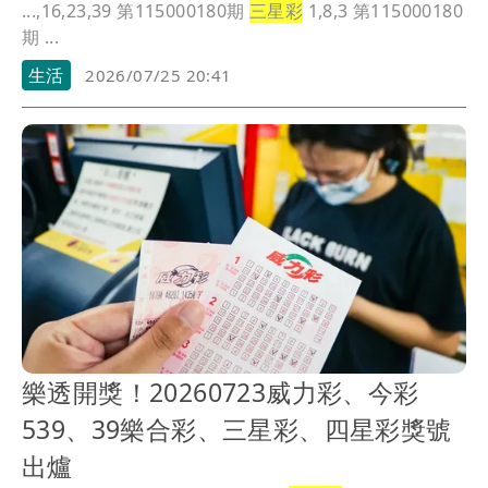
...,16,23,39 第115000180期
三星彩
1,8,3 第115000180
期 ...
生活
2026/07/25 20:41
樂透開獎！20260723威力彩、今彩
539、39樂合彩、三星彩、四星彩獎號
出爐