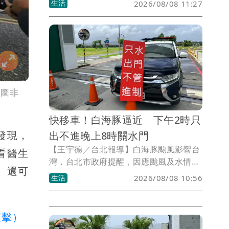
生活
2026/08/08 11:27
惠，包含可提早享受中秋烤肉的牛排、海
鮮，還有1元、10元商品各限量2萬份開
搶。
意圖非
快移車！白海豚逼近 下午2時只
發現，
出不進晚上8時關水門
【王宇德／台北報導】白海豚颱風影響台
看醫生
灣，台北市政府提醒，因應颱風及水情變
、還可
化，今（8）日1下午2時起，基隆河中山
生活
2026/08/08 10:56
橋以下，以及淡水河沿線「新3-2華翠至
淡6敦煌」區域，將實施水門只出不進管
制，並自晚上8時起陸續關閉疏散門及越
直擊）
堤坡道，呼籲民眾儘速將停放於河濱區域