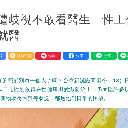
狼狽
遭歧視不敢看醫生 性工
：每天看診到半夜
他笑：真的很會
就醫
繞 路徑擺盪
好
贊助壹蘋
我要爆料
大帥哥
真的照顧到每一個人了嗎？台灣新滋識同盟今（18）
非二元性別族群在性健康與愛滋防治上，仍面臨許多
、藥物取得困難等狀況，都是他們日常的困擾。