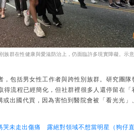
別族群在性健康與愛滋防治上，仍面臨許多現實障礙。示
訪者，包括男女性工作者與跨性別族群。研究團隊
）取得流程已經簡化，但社群裡很多人還停留在「
購或出國代買，因為害怕到醫院會被「看光光」
y見媽哭未走出傷痛 露絕對領域不想當明星（狗仔