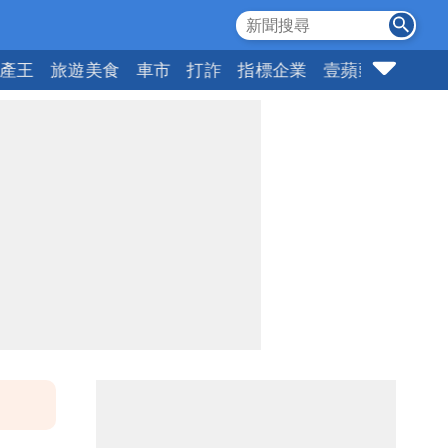
產王
旅遊美食
車市
打詐
指標企業
壹蘋頭家
健康