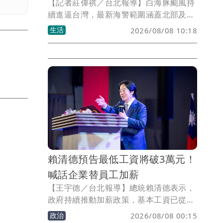
【記者莊偉祺／台北報導】白海豚颱風持
續進逼台灣，最新海警範圍涵蓋北部及東
北部海面，今日海空交通都受到影響，包
生活
2026/08/08 10:18
含長榮、星宇全日停飛沖繩等，整體國內
外線共取消66架次，海運船班則有39航次
停航。
賴清德預告最低工資將破3萬元！
喊話企業替員工加薪
【王宇德／台北報導】總統賴清德表示，
政府持續推動加薪政策，基本工資已從
2016年的2萬8元提高至目前2萬9500
政治
2026/08/08 00:15