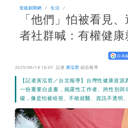
楊千霈一打二帶女兒出國 崩潰哭得極
壹蘋新聞網
生活
「他們」怕被看見、
名醫「掛蔣萬安布條」被出征！他大笑
慈濟爆世紀大騙局 AIT發文高級酸！
者社群喊：有權健康
白海豚勾到「台灣陸地」了！雙眼牆旋
設為偏
王世堅抱兒舊照曝光！網友驚：年輕是
2025/06/18 16:07
記者
黃泓哲
綜合報導
【記者黃泓哲／台北報導】台灣性健康資源
一份重要白皮書，揭露性工作者、跨性別與
礙，像是怕被歧視、不敢就醫、資訊不透明