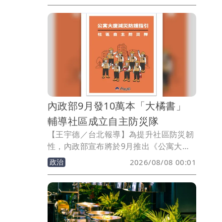
元，「再調整就會突破3萬元」，並呼籲
上市櫃公司在獲利成長下，應為基層員工
加薪，讓經濟成長成果由全民共享。
內政部9月發10萬本「大橘書」
輔導社區成立自主防災隊
【王宇德／台北報導】為提升社區防災韌
性，內政部宣布將於9月推出《公寓大廈
減災防護指引》，俗稱「大橘書」，首批
政治
2026/08/08 00:01
印製10萬本，將優先寄送至全台約7萬個
公寓大廈管委會、管理維護公司及保全業
者，並輔導社區成立自主防災隊，盼在災
害發生時強化居民自助、互助能力，降低
傷亡與財損。