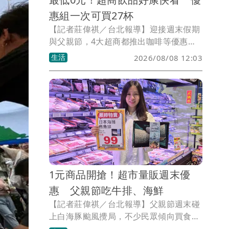
惠組一次可買27杯
【記者莊偉祺／台北報導】迎接週末假期
與父親節，4大超商都推出咖啡等優惠搶
客，包含指飲品任選2杯可享最低0元起好
生活
2026/08/08 12:03
康，還有優惠組一次可買27杯，更有能量
飲2件5折、買啤酒迷冰桶。
1元商品開搶！超市量販週末優
惠 父親節吃牛排、海鮮
【記者莊偉祺／台北報導】父親節週末碰
上白海豚颱風攪局，不少民眾傾向買食材
在料理聚餐，超市、量販順勢推出生鮮優