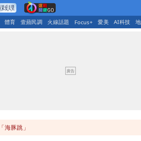
體育
壹蘋民調
火線話題
愛美
AI科技
地
Focus+
繞 路徑擺盪
大帥哥
實
次可買27杯
「海豚跳」