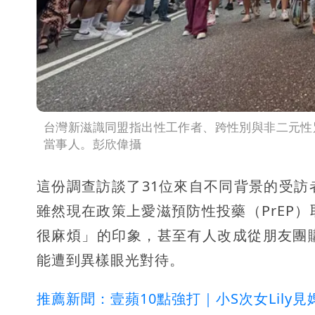
台灣新滋識同盟指出性工作者、跨性別與非二元性
當事人。彭欣偉攝
這份調查訪談了31位來自不同背景的受
雖然現在政策上愛滋預防性投藥（PrEP
很麻煩」的印象，甚至有人改成從朋友團
能遭到異樣眼光對待。
推薦新聞：壹蘋10點強打｜小S次女Lil