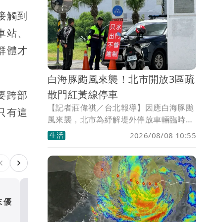
的車輛移走，以免受困。
接觸到
車站、
群體才
白海豚颱風來襲！北市開放3區疏
散門紅黃線停車
要跨部
【記者莊偉祺／台北報導】因應白海豚颱
只有這
風來襲，北市為紓解堤外停放車輛臨時停
車需求，即刻起開放疏散門周邊區域8公
生活
2026/08/08 10:55
尺以上道路紅黃線（附條件）停車，包含
士林、萬華、大同區範圍一次看。
末優
快移車！白海豚逼近 下午2
出不進晚上8時關水門