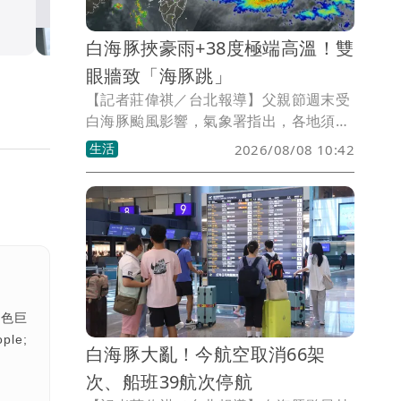
生活
白海豚挾豪雨+38度極端高溫！雙
眼牆致「海豚跳」
【記者莊偉祺／台北報導】父親節週末受
白海豚颱風影響，氣象署指出，各地須防
豪雨、雷雨，更有局部38度極端高溫須注
生活
2026/08/08 10:42
意！氣象粉專則指出，白海豚颱風因有雙
眼牆結構，整體動向恐持續出現「海豚
跳」的擺線運動。
白色巨
ple;
白海豚大亂！今航空取消66架
次、船班39航次停航