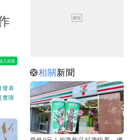
作
相關
新聞
日發表
現實障
最低0元！超商飲品好康快看 優