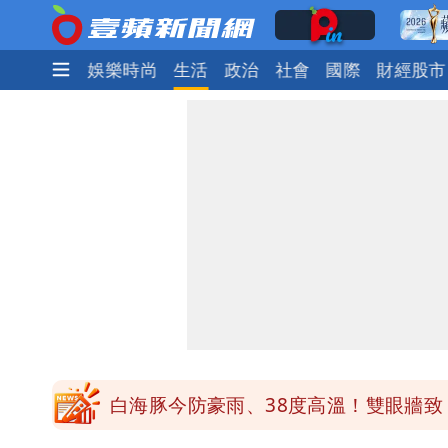
焦點
熱門
娛樂時尚
生活
政治
社會
國際
財經股市
白海豚勾到「台灣陸地」了！雙眼牆旋
王世堅抱兒舊照曝光！網友驚：年輕是
醫學教授林慶順意外離世 女兒沉痛證
最低0元！超商飲品好康快看 優惠組一
白海豚今防豪雨、38度高溫！雙眼牆致