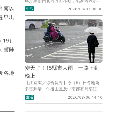
豚持續朝西北西方向移動，氣象署表示，
颱風中心預計於8月7日接近琉球群島，最
台南以
生活
2026/08/07 00:00
快將在7日下午發布海上颱風警報。至於
提早出
是否需要發布陸上颱風警報，仍須觀察颱
風後續路徑是否南偏，以及暴風圈是否接
近馬祖等地區。根據最新預測，白海豚最
接近台灣的時間將落在週末兩天，北部及
19）
中部山區須特別留意強降雨。
短暫陣
變天了！15縣市大雨 一路下到
後各地
晚上
【江宜潔／綜合報導】今（6）日各地為
多雲到晴，午後山區及中南部有局部短暫
雷陣雨，尤其山區有局部大雨發生機率，
生活
2026/08/06 14:10
目前中央氣象署已發布大雨特報，外出請
多加留意。