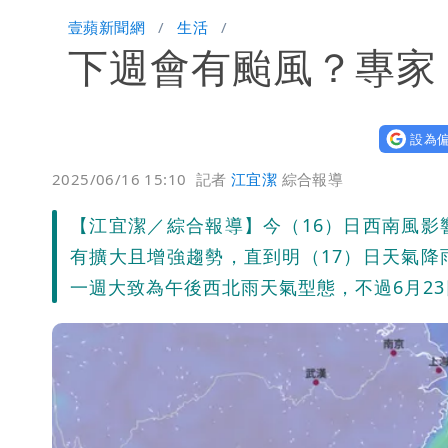
「楊承勳」名字終於公開！被害人父淚喊
壹蘋新聞網
生活
下週會有颱風？專家
白海豚颱風逼近！鄭明典示警「恐遇黑
設為偏
2025/06/16 15:10
記者
江宜潔
綜合報導
【江宜潔／綜合報導】今（16）日西南風
有擴大且增強趨勢，直到明（17）日天氣
一週大致為午後西北雨天氣型態，不過6月2