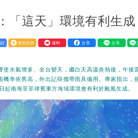
「終於能交代」 捐500萬獎學金延續愛
：「這天」環境有利生成
潮變強」 路徑分歧藏警訊：不利強度維持
好
贊助壹蘋
我要爆料
影響使水氣增多、全台變天，繼白天高溫炎熱後，午後
降雨機率依舊高，外出記得攜帶雨具備用。專家指出，
3日起南海至菲律賓東方海域環境會有利於颱風生成。