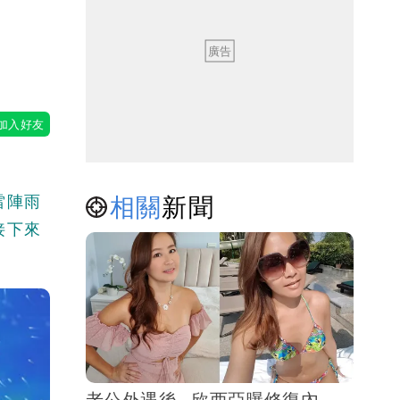
相關
新聞
雷陣雨
接下來
老公外遇後…欣西亞曝修復內