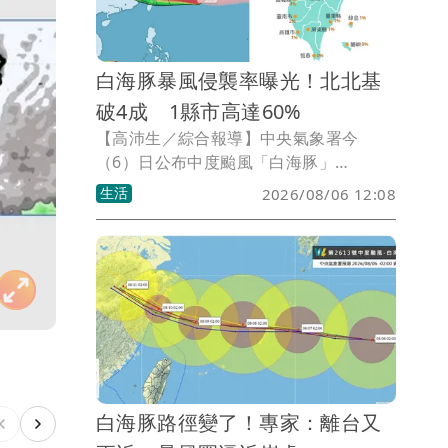
與實際路徑變化。
白海豚暴風侵襲率曝光！北北基
破4成 1縣市高達60%
【高沛生／綜合報導】中央氣象署今
（6）日公布中度颱風「白海豚」
（DOLPHIN）最新120小時暴風侵襲機
生活
2026/08/06 12:08
率，其中連江縣（馬祖）以60%居全台最
高，基隆市48%、台北市43%、新北市
41%均突破4成，桃園市39%緊追在後，
顯示北部及北部離島將是此次颱風影響最
明顯區域。氣象署提醒，白海豚預計週末
至下週一（8日至10日）最接近台灣，北
部迎風面山區不排除出現局部豪雨。
白海豚路徑變了！專家：離台又