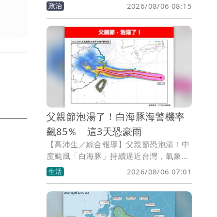
也罕見對台中市長盧秀燕市政動怒，不僅
政治
2026/08/06 08:15
砲轟其個人滿意度遠遠不及高雄市長陳其
邁，甚至拿「藍隊友」來打臉表現不如雲
林、南投、苗栗，且只勉勉強強贏過彰
化。台灣青年民主協會理事張育萌感嘆，
如今賴清德全程沒看稿嗆爆盧秀燕、還祭
出總統級嘲諷，「就不要怪他跑到妳地盤
把八年總帳一次掀翻。」
父親節泡湯了！白海豚海警機率
飆85％ 這3天恐豪雨
【高沛生／綜合報導】父親節恐泡湯！中
度颱風「白海豚」持續逼近台灣，氣象專
家林得恩表示，目前西北太平洋至南海海
生活
2026/08/06 07:01
域共有3個颱風，其中「鯨魚」及「昌
鴻」對台灣天氣沒有影響，真正需要關注
的仍是白海豚。林得恩分析，若颱風移動
速度、方向及強度結構沒有明顯改變，發