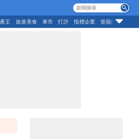
產王
旅遊美食
車市
打詐
指標企業
壹蘋頭家
健康