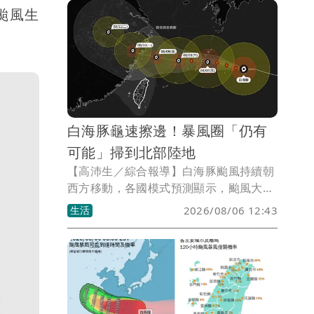
颱風生
白海豚龜速擦邊！暴風圈「仍有
可能」掃到北部陸地
【高沛生／綜合報導】白海豚颱風持續朝
西方移動，各國模式預測顯示，颱風大方
向仍維持往中國浙江南部沿岸靠近，不過
生活
2026/08/06 12:43
由於白海豚暴風圈範圍廣大，即使核心路
徑偏向擦邊通過，台灣北部海面仍難以避
開影響。「台灣颱風論壇｜天氣特急」分
析，週末（8日至9日）將是白海豚距離台
灣最近時刻，暴風圈仍有可能掃過北部陸
地，後續影響程度將取決於颱風減弱幅度