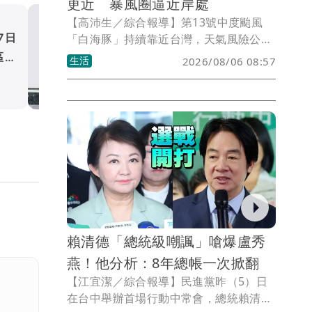
更近 暴風圈逼近岸處
【高沛生／綜合報導】第13號中度颱風
7日
變天了！15縣市大雨 一路
「白海豚」持續靠近台灣，天氣風險公司
資深顧問吳聖宇指出，白海豚路徑較前一
區防
晚上
生活
2026/08/06 08:57
次預測略往西修正，颱風暴風圈已不僅接
生活
近海上颱風警報發布線，甚至可能逼近台
灣近岸地區，民眾應持續留意後續最新預
報資訊。
賴清德「總統級嘲諷」嗆爆盧秀
燕！他分析：8年總帳一次掀翻
【江宜潔／綜合報導】民進黨昨（5）日
在台中舉辦首場行動中常會，總統賴清德