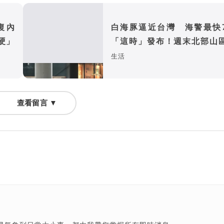
復內
白海豚逼近台灣 海警最快
硬」
「這時」發布！週末北部山
豪雨
生活
查看留言 ▼