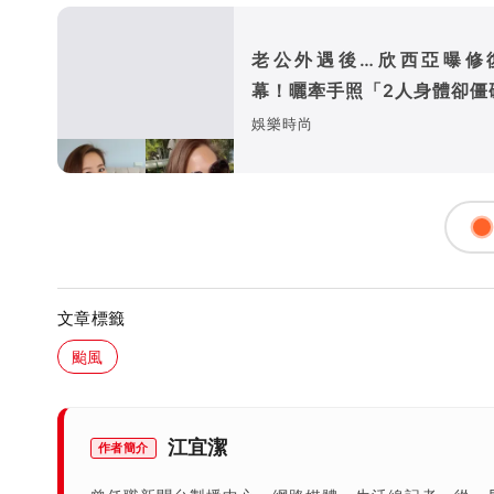
老公外遇後…欣西亞曝修
幕！曬牽手照「2人身體卻僵
娛樂時尚
文章標籤
颱風
江宜潔
作者簡介