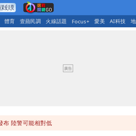
體育
壹蘋民調
火線話題
愛美
AI科技
地
Focus+
「終於能交代」 捐500萬獎學金延續愛
潮變強」 路徑分歧藏警訊：不利強度維持
與進步觀念
 砸重金再買一整桌卡盒
發布 陸警可能相對低