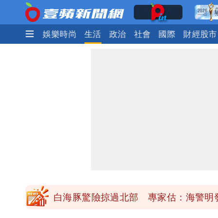
焦點
熱門
娛樂時尚
生活
政治
社會
國際
財經股市
「楊承勳」名字終於公開！被害人父淚喊
白海豚颱風逼近！鄭明典示警「恐遇黑
高希均辭世享耆壽90歲 畢生推動閱讀
內馬爾開到「寶可夢神包」後徹底入坑
白海豚驚險掠過北部 專家估：海警明