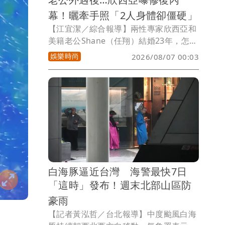
幕！曬牽手照「2人身體卻僵硬」
【江宜潔／綜合報導】兩性專家欣西亞和
美籍老公Shane（任翔）結婚23年，怎料
婚姻看似幸福的她，日前卻自爆老公五年
娛樂時尚
2026/08/07 00:03
前曾外遇，讓她一度崩潰、自我懷疑，不
過夫妻倆最後仍選擇攜手修復關係。如
今，欣西亞再曝光兩人並肩摟腰一起看夕
陽的背影，但她坦言這並非一張浪漫照，
而是在得知老公外遇後，他們「明明牽著
手、身體卻僵硬」的畫面，「那一刻，我
們都不知道未來會走向哪裡。」
白海豚逼近台灣 海警最快7日
「這時」發布！週末北部山區防
豪雨
【記者黃泓哲／台北報導】中度颱風白海