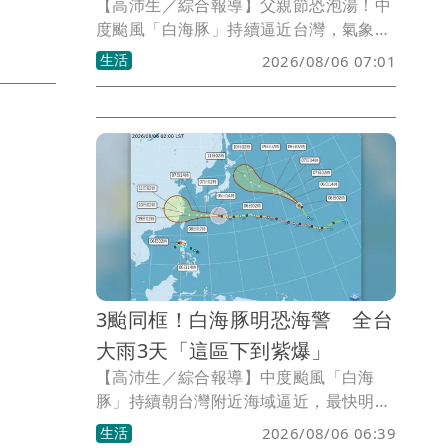
【高沛生／綜合報導】父親節恐泡湯！中
度颱風「白海豚」持續逼近台灣，氣象專
家林得恩表示，目前西北太平洋至南海海
生活
2026/08/06 07:01
域共有3個颱風，其中「鯨魚」及「昌
鴻」對台灣天氣沒有影響，真正需要關注
的仍是白海豚。林得恩分析，若颱風移動
速度、方向及強度結構沒有明顯改變，發
布海上颱風警報機率超過85%，最快可能
在週五（8/7）下午發布。
3颱同框！白海豚明恐海警 全台
大雨3天「這區下到紫爆」
【高沛生／綜合報導】中度颱風「白海
豚」持續朝台灣附近海域逼近，最快明天
（7日）下半天有機會發布海上颱風警
生活
2026/08/06 06:39