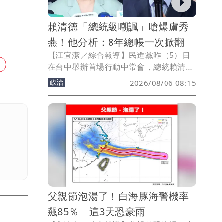
賴清德「總統級嘲諷」嗆爆盧秀
燕！他分析：8年總帳一次掀翻
【江宜潔／綜合報導】民進黨昨（5）日
在台中舉辦首場行動中常會，總統賴清德
也罕見對台中市長盧秀燕市政動怒，不僅
政治
2026/08/06 08:15
砲轟其個人滿意度遠遠不及高雄市長陳其
邁，甚至拿「藍隊友」來打臉表現不如雲
林、南投、苗栗，且只勉勉強強贏過彰
化。台灣青年民主協會理事張育萌感嘆，
如今賴清德全程沒看稿嗆爆盧秀燕、還祭
出總統級嘲諷，「就不要怪他跑到妳地盤
把八年總帳一次掀翻。」
父親節泡湯了！白海豚海警機率
飆85％ 這3天恐豪雨