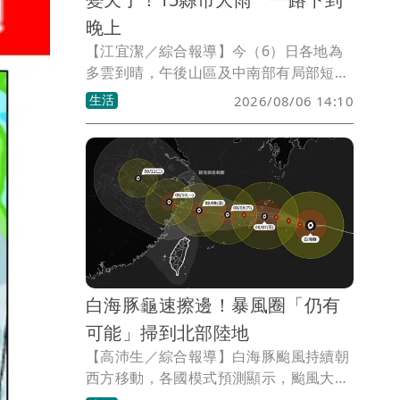
晚上
【江宜潔／綜合報導】今（6）日各地為
多雲到晴，午後山區及中南部有局部短暫
雷陣雨，尤其山區有局部大雨發生機率，
生活
2026/08/06 14:10
目前中央氣象署已發布大雨特報，外出請
多加留意。
白海豚龜速擦邊！暴風圈「仍有
可能」掃到北部陸地
【高沛生／綜合報導】白海豚颱風持續朝
西方移動，各國模式預測顯示，颱風大方
向仍維持往中國浙江南部沿岸靠近，不過