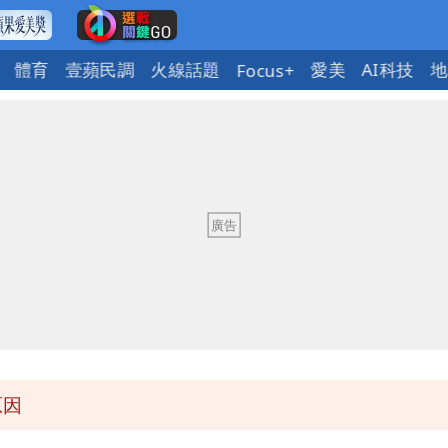
體育
壹蘋民調
火線話題
愛美
AI科技
地
Focus+
原因
遭起訴
班全取消
到北部
馬祖60％最高
原因
遭起訴