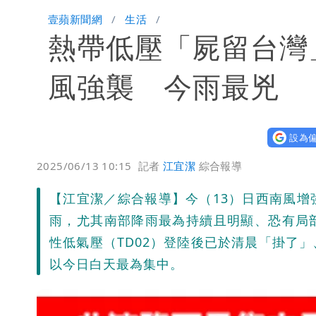
壹蘋新聞網
生活
熱帶低壓「屍留台灣
風強襲 今雨最兇
設為偏
2025/06/13 10:15
記者
江宜潔
綜合報導
【江宜潔／綜合報導】今（13）日西南風
雨，尤其南部降雨最為持續且明顯、恐有局
性低氣壓（TD02）登陸後已於清晨「掛了
以今日白天最為集中。