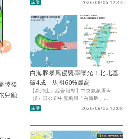
生活
2026/08/06 12:43
由於白海豚暴風圈範圍廣大，即使核心路
徑偏向擦邊通過，台灣北部海面仍難以避
開影響。「台灣颱風論壇｜天氣特急」分
析，週末（8日至9日）將是白海豚距離台
灣最近時刻，暴風圈仍有可能掃過北部陸
地，後續影響程度將取決於颱風減弱幅度
與實際路徑變化。
白海豚暴風侵襲率曝光！北北基
破4成 馬祖60%最高
登陸後
【高沛生／綜合報導】中央氣象署今
陀兒颱
（6）日公布中度颱風「白海豚」
（DOLPHIN）最新120小時暴風侵襲機
生活
2026/08/06 12:08
率，其中連江縣（馬祖）以60%居全台最
高，基隆市48%、台北市43%、新北市
41%均突破4成，桃園市39%緊追在後，
顯示北部及北部離島將是此次颱風影響最