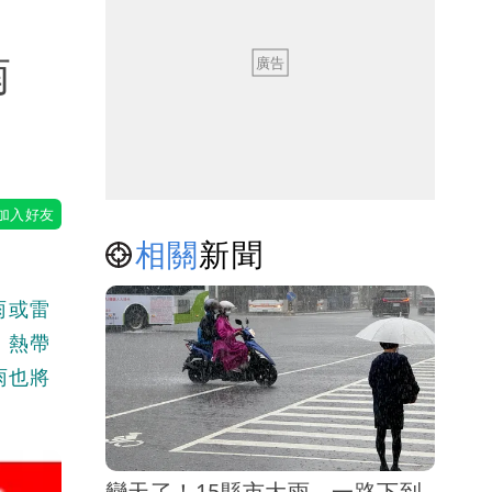
南
相關
新聞
雨或雷
，熱帶
雨也將
變天了！15縣市大雨 一路下到