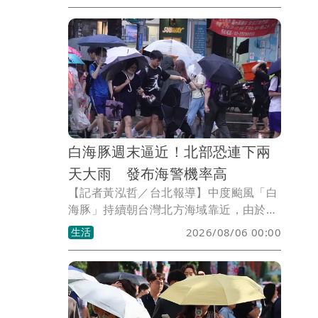
報。氣象署預報員王品翔接受《壹蘋新聞
網》採訪表示，週末（8、9日）將是白海
豚影響台灣最明顯的兩天，全台都有降雨
機會，提醒民眾留意最新颱風動態。
白海豚週末逼近！北部恐連下兩
天大雨 發布海警機率高
【記者黃泓哲／台北報導】中度颱風「白
海豚」持續朝台灣北方海域靠近，由於暴
風半徑已擴大到320公里，屬於大型颱
生活
2026/08/06 00:00
風，預估本週末將從台灣北部外海掠過後
朝中國沿海前進。氣象專家分析，雖然直
接登陸台灣機率不高，但外圍環流範圍廣
大，北部天氣將率先受到影響，週末降雨
明顯增加，山區也有大雨甚至豪雨發生的