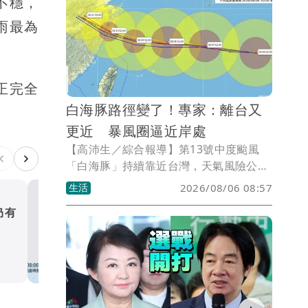
不穩，
明顯區域。氣象署提醒，白海豚預計週末
雨最為
至下週一（8日至10日）最接近台灣，北
部迎風面山區不排除出現局部豪雨。
正完全
白海豚路徑變了！專家：離台又
更近 暴風圈逼近岸處
【高沛生／綜合報導】第13號中度颱風
「白海豚」持續靠近台灣，天氣風險公司
資深顧問吳聖宇指出，白海豚路徑較前一
生活
2026/08/06 08:57
次預測略往西修正，颱風暴風圈已不僅接
仍有
白海豚暴風侵襲率曝光！北
近海上颱風警報發布線，甚至可能逼近台
灣近岸地區，民眾應持續留意後續最新預
破4成 馬祖60%最高
報資訊。
生活