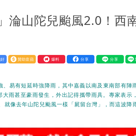
」淪山陀兒颱風2.0！西
好
贊助壹蘋
我要爆料
增強、易有短延時強降雨，其中嘉義以南及東南部有陣
部大雨甚至豪雨發生，外出記得攜帶雨具。專家表示
」、就像去年山陀兒颱風一樣「屍留台灣」，而這波降