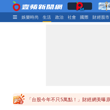
焦點
熱門
娛樂時尚
生活
政治
社會
國際
財經股市
「台股今年不只5萬點！」財經網美曝
展場上演持槍押人！模特經紀人＋員工
白海豚進逼！航港局啟動淨空 部分航
白海豚龜速擦邊？專家：暴風圈可能掃
白海豚暴風侵襲率曝光！北北基破4成 
「台股今年不只5萬點！」財經網美曝
展場上演持槍押人！模特經紀人＋員工