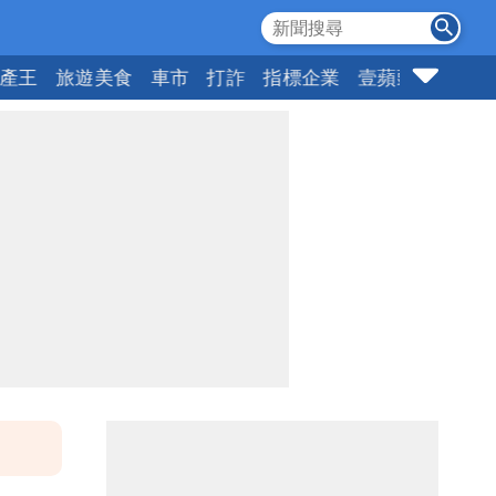
產王
旅遊美食
車市
打詐
指標企業
壹蘋頭家
健康