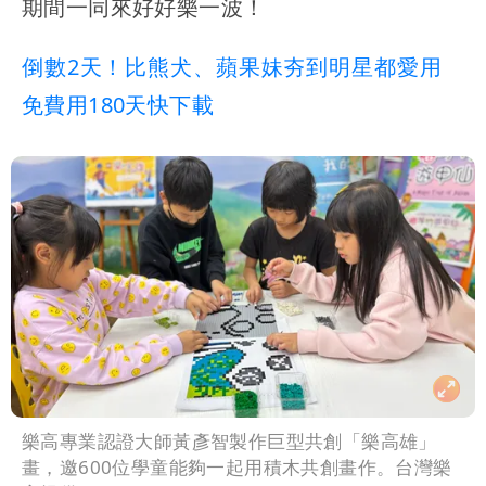
期間一同來好好樂一波！
倒數2天！比熊犬、蘋果妹夯到明星都愛用
免費用180天快下載
樂高專業認證大師黃彥智製作巨型共創「樂高雄」
畫，邀600位學童能夠一起用積木共創畫作。台灣樂