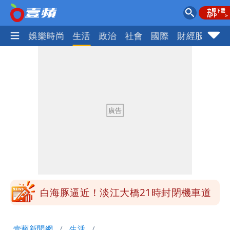
熱門
娛樂時尚
生活
政治
社會
國際
財經股市
體
明年總預算「史上最強」10大亮點 李
慧芝：今年的送立院345天還在審
穿中國貨內褲逛街「整件掉出裙底」
OL哀號：在同事眼前顏面盡失
「我是台灣人」胸章竟是中國製
Cheap：愛台灣只是發財的口號
白海豚降雨注意！10縣市豪雨特報 今
晚至明下午受影響
白海豚逼近！淡江大橋21時封閉機車道
明年總預算「史上最強」10大亮點 李
壹蘋新聞網
生活