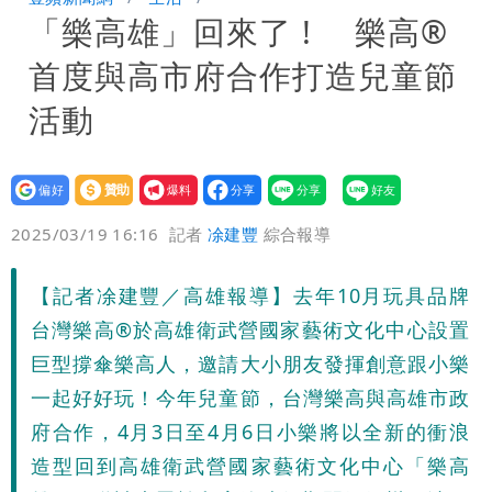
「樂高雄」回來了 ! 樂高®
慧芝：今年的送立院345天還在審
穿中國貨內褲逛街「整件掉出裙底」
首度與高市府合作打造兒童節
OL哀號：在同事眼前顏面盡失
活動
設為
贊助
我要
偏好
壹蘋
爆料
2025/03/19 16:16
記者
凃建豐
綜合報導
【記者凃建豐／高雄報導】去年10月玩具品牌
台灣樂高®於高雄衛武營國家藝術文化中心設置
巨型撐傘樂高人，邀請大小朋友發揮創意跟小樂
一起好好玩！今年兒童節，台灣樂高與高雄市政
府合作，4月3日至4月6日小樂將以全新的衝浪
造型回到高雄衛武營國家藝術文化中心「樂高