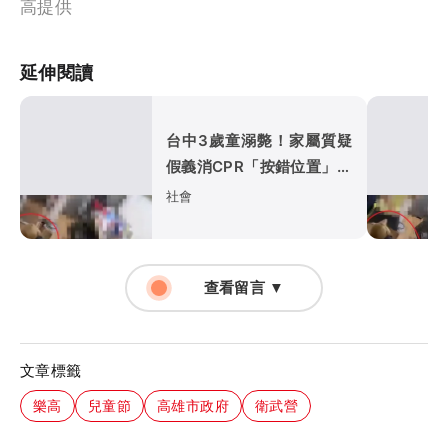
高提供
延伸閱讀
台中3歲童溺斃！家屬質疑
假義消CPR「按錯位置」
急診醫說話了
社會
查看留言 ▼
文章標籤
樂高
兒童節
高雄市政府
衛武營