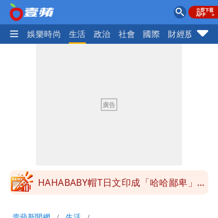
熱門
娛樂時尚
生活
政治
社會
國際
財經股市
體
北市沒放颱風假挨轟 楊植斗：綠委竟不
知道颱風假要有依據
李逸洋批原爆典禮矮化台灣 長崎市：與
去年相同無降格也沒收到台灣抗議
白海豚颱風掰了！23:30氣象署解除海上
颱風警報
清大校長高為元道歉！赴美求職認了「我
對文化差異理解不足」
HAHABABY帽T日文印成「哈哈鄙卑」
真相曝光直播當下就被問
北市沒放颱風假挨轟 楊植斗：綠委竟不
壹蘋新聞網
生活