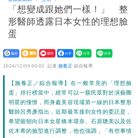
「想變成跟她們一樣！」 整
知道颱風假要有依據
李逸洋批原爆典禮矮化台灣 長崎市：與
形醫師透露日本女性的理想臉
去年相同無降格也沒收到台灣抗議
蛋
設為
贊助
我要
偏好
壹蘋
爆料
2024/12/09 00:02
記者
施養正
綜合報導
【施養正／綜合報導】在一般常見的「理想臉
蛋」排行榜當中，經常可以一窺民眾對於演藝圈
明星的憧憬，而身處美容現場第一線的日本整形
醫師呂秀彥指出，近期最常接到女性的委託是，
希望能朝向日本女星橋本環奈、石原聰美以及佐
佐木希的臉型進行調整，他也強調，「有些事情