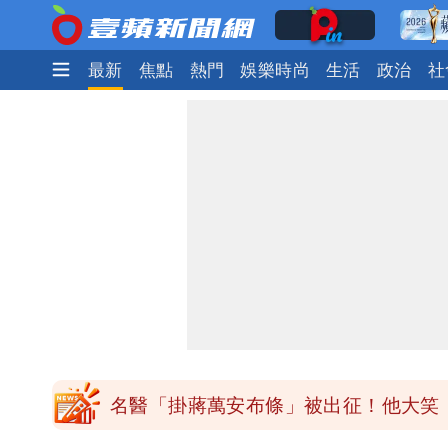
最新
焦點
熱門
娛樂時尚
生活
政治
社
白海豚「大轉彎」機率非常小！明強度
楊千霈一打二帶女兒出國 崩潰哭得極
白海豚颱風來襲！北市開放3區疏散門
白海豚今防豪雨、38度高溫！雙眼牆致
名醫「掛蔣萬安布條」被出征！他大笑