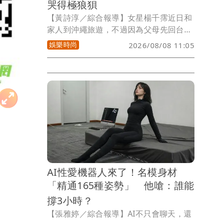
哭得極狼狽
【黃詩淳／綜合報導】女星楊千霈近日和
家人到沖繩旅遊，不過因為父母先回台
灣，她必須一個人帶著兩個女兒，加上上
娛樂時尚
2026/08/08 11:05
個月才動完手術的膝蓋還未痊癒，讓她長
期累積疲憊疼痛與壓力終於潰堤，哭得極
其狼狽，但因為女兒貼心安慰，她也發現
真正的堅強不是什麼都自己扛。
AI性愛機器人來了！名模身材
「精通165種姿勢」 他嗆：誰能
撐3小時？
【張雅婷／綜合報導】AI不只會聊天，還