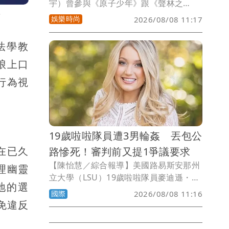
宇）曾參與《原子少年》跟《聲林之
王》，6月推出迷你專輯《福禍》，收錄
片
娛樂時尚
2026/08/08 11:17
三首歌曲，講述的是一段愛的長途旅行，
從遺憾出發到兩人結下承諾，再到極致迷
法學教
戀，一步一步走向愛情的懸崖。首波MV
琅上口
也經歷一段時間的醞釀，終於在8月5日正
式上架。
行為視
19歲啦啦隊員遭3男輪姦 丟包公
在已久
路慘死！審判前又提1爭議要求
【陳怡慧／綜合報導】美國路易斯安那州
理幽靈
立大學（LSU）19歲啦啦隊員麥迪遜・布
地的選
魯克斯（Madison Brooks）2023年酒吧
國際
2026/08/08 11:16
聚會後死亡案，首名被告即將面臨審判，
免違反
案件再度受到關注。檢方指控，布魯克斯
當晚遭3名男子帶上車後性侵，之後被棄