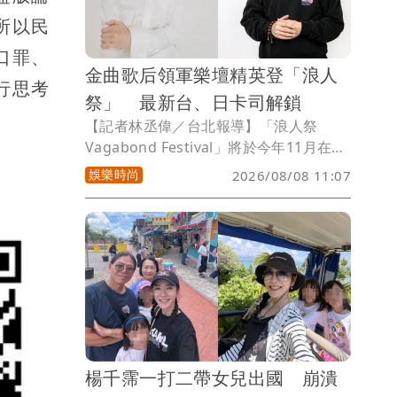
出渾身解數。大夥在烈日下的草皮上，套
所以民
著布袋拚命往前跳，Kid 更在烈日下的山
口罪、
路上瘋狂奔跑，讓身為遊戲老司機的他都
金曲歌后領軍樂壇精英登「浪人
忍不住大喊：「真的太累、太硬、太難了
行思考
吧，到底想怎樣？」
祭」 最新台、日卡司解鎖
【記者林丞偉／台北報導】「浪人祭
Vagabond Festival」將於今年11月在台
南安平觀夕平台旁大草皮熱鬧登場，最新
娛樂時尚
2026/08/08 11:07
釋出的卡司名單包括金曲台語歌后鄭宜
農、國蛋GorDoN、Asiaboy禁藥王等台
灣音樂人，更邀來日本另類搖滾傳奇樂團
OGRE YOU ASSHOLE跨海助陣。
楊千霈一打二帶女兒出國 崩潰