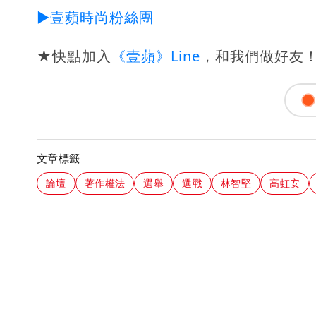
►壹蘋時尚粉絲團
★快點加入
《壹蘋》Line
，和我們做好友
文章標籤
論壇
著作權法
選舉
選戰
林智堅
高虹安