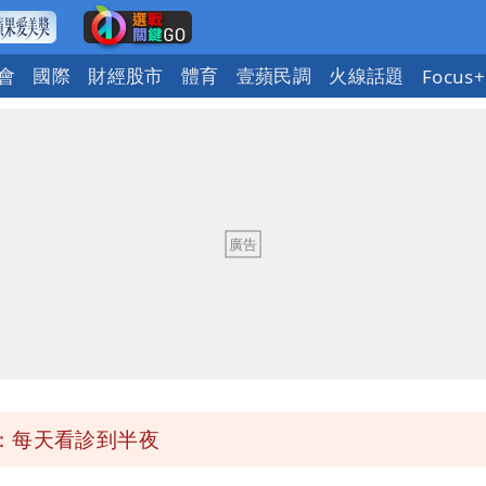
會
國際
財經股市
體育
壹蘋民調
火線話題
Focus+
有變化
狼狽
紅黃線停車
「海豚跳」
：每天看診到半夜