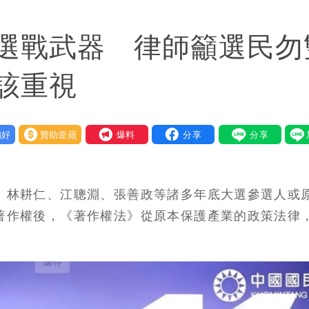
他笑：真的很會
選戰武器 律師籲選民勿
9航次停航
藝工會最遺憾1事
該重視
繞 路徑擺盪
好
贊助壹蘋
我要爆料
士救好幾條人命」
」：終還陳時中清白
、林耕仁、江聰淵、張善政等諸多年底大選參選人或
有變化
著作權後，《著作權法》從原本保護產業的政策法律
狼狽