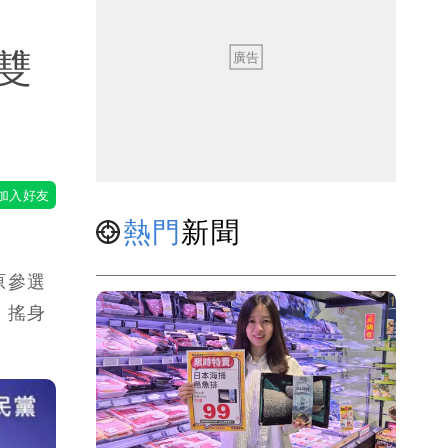
雙
熱門
新聞
原參選
，搖身