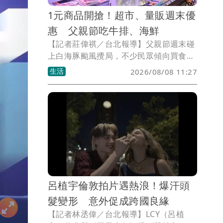
1元商品開搶！超市、量販週末優
惠 父親節吃牛排、海鮮
【記者莊偉祺／台北報導】父親節週末碰
上白海豚颱風攪局，不少民眾傾向買食材
在料理聚餐，超市、量販順勢推出生鮮優
生活
2026/08/08 11:27
惠，包含可提早享受中秋烤肉的牛排、海
鮮，還有1元、10元商品各限量2萬份開
搶。
呂植宇倫敦拍片遇熱浪！爆汗頭
髮變形 意外促成跨國良緣
【記者林丞偉／台北報導】LCY（呂植