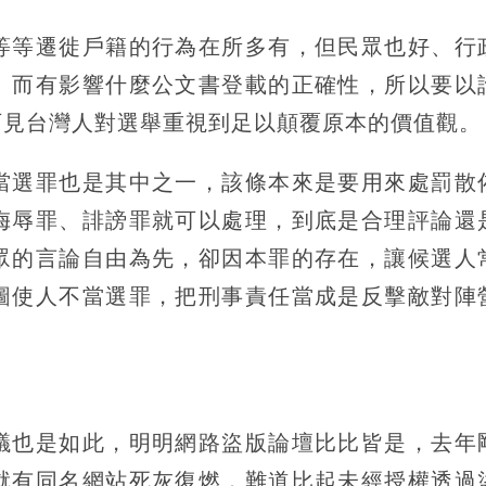
等等遷徙戶籍的行為在所多有，但民眾也好、行
」而有影響什麼公文書登載的正確性，所以要以
可見台灣人對選舉重視到足以顛覆原本的價值觀。
當選罪也是其中之一，該條本來是要用來處罰散
侮辱罪、誹謗罪就可以處理，到底是合理評論還
眾的言論自由為先，卻因本罪的存在，讓候選人
圖使人不當選罪，把刑事責任當成是反擊敵對陣
議也是如此，明明網路盜版論壇比比皆是，去年
就有同名網站死灰復燃，難道比起未經授權透過