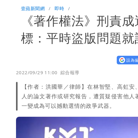
慈濟爆世紀大騙局 AIT發文高級酸！
壹蘋新聞網
即時
《著作權法》刑責成
白海豚大亂！航空66架次取消、船班3
姜厚任不信嫩女友「辣手摧花」 創演
標：平時盜版問題就
白海豚勾到「台灣陸地」了！雙眼牆旋
設為偏
特斯拉衝夜市…猛撞12車！民眾嚇「賓
2022/09/29 11:00
綜合報導
他揭日本捐AZ疫苗秘辛「專為台生產
【作者：洪國華／律師】在林智堅、高虹安
白海豚「大轉彎」機率非常小！明強度
人的論文著作或研究報告，遭質疑侵害他人
一變成為可以撼動選情的政爭武器。
楊千霈一打二帶女兒出國 崩潰哭得極