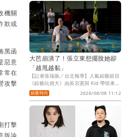
置在道路旁，最終搖搖晃晃走入車流遭車
政機關
輛撞擊身亡。3名被告則否認性侵指控，
主張車內性行為是雙方自願。
詐欺或
佈黑函
大芭崩潰了！張立東想擺脫她卻
是惡意
「越甩越黏」
常常在
【記者張瑞振／台北報導】人氣綜藝節目
營攻擊
《綜藝玩很大》由吳宗憲與 Kid 帶領來賓
張立東、孫其君、胡祖薇、吳霏、大芭、
娛樂時尚
2026/08/08 11:12
艾薇、Amanda同台闖關，本週迎來全新
一集挑戰，節目一開始就充滿懸念，製作
人精心設計了分隊關卡，安排了AB帳篷，
讓男、女來賓們分別闖關，並透過選擇 A
剛打擊
或 B 房間來決定分組結果。 為了選到心
盜版論
目中的好隊友，每位來賓在第一階段都使