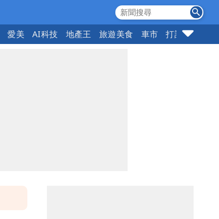
愛美
AI科技
地產王
旅遊美食
車市
打詐
指標企