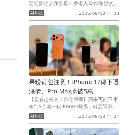
要朝陪伴人類發展！香港人Xara創辦的
Somnia Lab，近期推出「AI性愛機器
AI科技
2026/08/08 11:03
人」，主打仿真人外表以及自由靈活的機
械結構，除了能與人類對話交流，更號稱
可完成165種動作與姿勢，引發外界關
注。
果粉荷包注意！iPhone 17傳下週
漲價、Pro Max恐破5萬
【記者趙筱文／台北報導】蘋果可能不用
等到9月新一代iPhone登場，就要調漲
iPhone 17系列售價！最新爆料指出，蘋
AI科技
2026/08/08 11:01
果最快可能在8月10日調整iPhone 17價
格，不過目前尚未有官方消息，實際漲價