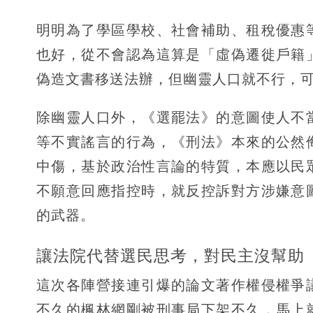
明明為了學區學校、社會補助、租稅優惠
也好，從不會認為這算是「虛偽遷徙戶籍
偽造文書移送法辦，但幽靈人口就不行，
除幽靈人口外，《選罷法》的意圖使人不
等不實謠言的行為，《刑法》本來的公然
中傷，基於政治性言論的特質，本應以民
不願意回應指控時，就反控訴對方涉嫌意
的武器。
讓法院代替選民思考，對民主沒幫助
這次各陣營接連引爆的論文著作權侵權爭
不久的楓林網剛被刑事局下架不久，馬上