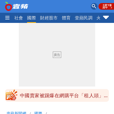
政治
社會
國際
財經股市
體育
壹蘋民調
火線話
97萬網紅「肥大叔」驚傳猝逝！最後身
影曝 網驚覺不對
「小英男孩」涉貪洗錢起訴8個月首出
庭 他翻供不認貪污、洗錢
為何她能騙到慈濟？陳昱瑄背景超硬 曾
任政府法律顧問
泰國校園爆槍響！2師中彈亡20人傷 槍
手疑學生
中國賣家被踢爆在網購平台「租人頭」
吳欣岱：完美偽裝台灣企業
白海豚14:30發海警！這縣市陸警機率最
壹蘋新聞網
國際