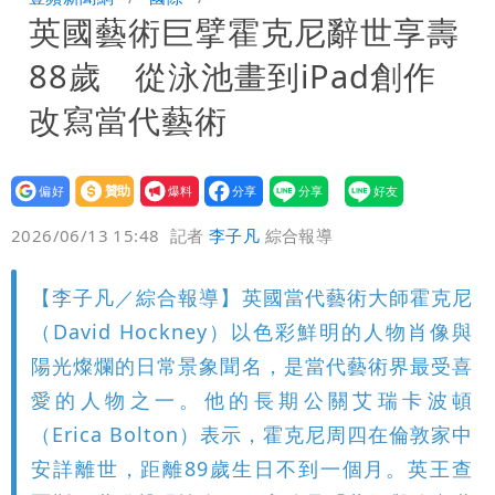
英國藝術巨擘霍克尼辭世享壽
高
關之琳爆「奶孫戀」愛上小36歲男模
88歲 從泳池畫到iPad創作
她親發聲回應了
蔡英文變「台東蔡主委」嚇壞一堆人！他
改寫當代藝術
驚：戰局變五五波
兆基風暴｜前董座李建成遭檢調約談！最
設為
贊助
我要
快今晚移送
明金成離世留下雙胞胎 4歲兒與老師一
偏好
壹蘋
爆料
2026/06/13 15:48
記者
李子凡
綜合報導
段對話催淚！
蔣萬安民調只贏5％「現任優勢去哪？」
【李子凡／綜合報導】英國當代藝術大師霍克尼
她嘆：真的該緊張
慈濟遭詐10.6億！網紅揪聲明「疑點重
（David Hockney）以色彩鮮明的人物肖像與
重」 1細節避而不談
97萬網紅「肥大叔」驚傳猝逝！最後身
陽光燦爛的日常景象聞名，是當代藝術界最受喜
愛的人物之一。他的長期公關艾瑞卡波頓
影曝 網驚覺不對
「小英男孩」涉貪洗錢起訴8個月首出
（Erica Bolton）表示，霍克尼周四在倫敦家中
安詳離世，距離89歲生日不到一個月。英王查
庭 他翻供不認貪污、洗錢