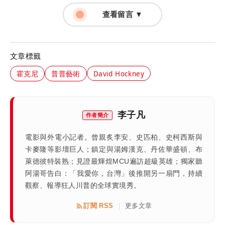
查看留言 ▼
文章標籤
霍克尼
普普藝術
David Hockney
李子凡
作者簡介
電影與外電小記者。曾親炙李安、史匹柏、史柯西斯與
卡麥隆等影壇巨人；鎮定與湯姆漢克、丹佐華盛頓、布
萊德彼特裝熟；見證最輝煌MCU遍訪超級英雄；獨家聽
阿湯哥告白：「我愛你，台灣」後推開另一扇門，持續
觀察、報導狂人川普的全球實境秀。
訂閱 RSS
更多文章
|