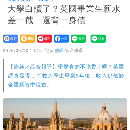
大學白讀了？英國畢業生薪水
晚至明下午受影響
颱風白海豚暴風圈縮小 未來強度有減弱
差一截 還背一身債
趨勢
設為
贊助
我要
偏好
壹蘋
爆料
2026/06/10 14:15
記者
熊鎂
綜合報導
【熊鎂／綜合報導】學歷真的不吃香了嗎？英國
調查發現，半數大學生畢業5年後，收入仍低於
全國薪資中位數。