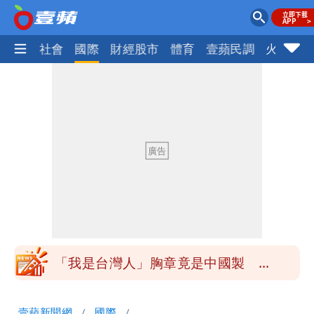
政治
社會
國際
財經股市
體育
壹蘋民調
火線話
白海豚降雨注意！10縣市豪雨特報 今
晚至明下午受影響
颱風白海豚暴風圈縮小 未來強度有減弱
趨勢
颱風假來了！連江縣明停班課 竹縣山區
8校停課不停班
穿中國貨內褲逛街「整件掉出裙底」
OL哀號：在同事眼前顏面盡失
「我是台灣人」胸章竟是中國製
Cheap：愛台灣只是發財的口號
白海豚降雨注意！10縣市豪雨特報 今
壹蘋新聞網
國際