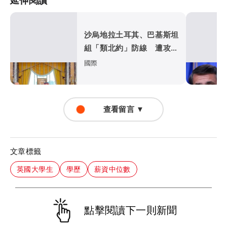
延伸閱讀
沙烏地拉土耳其、巴基斯坦
組「類北約」防線 遭攻擊
視同三國開戰
國際
查看留言 ▼
文章標籤
英國大學生
學歷
薪資中位數
點擊閱讀下一則新聞