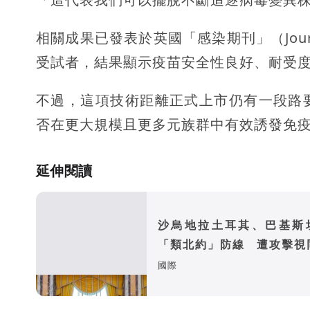
相關成果已發表於英國「感染期刊」（Journa
受試者，結果顯示疫苗安全性良好、耐受
不過，這項技術距離正式上市仍有一段路
否在更大規模且更多元族群中有效誘發免
延伸閱讀
沙烏地拉土耳其、巴基斯
「類北約」防線 遭攻擊視
國開戰
國際