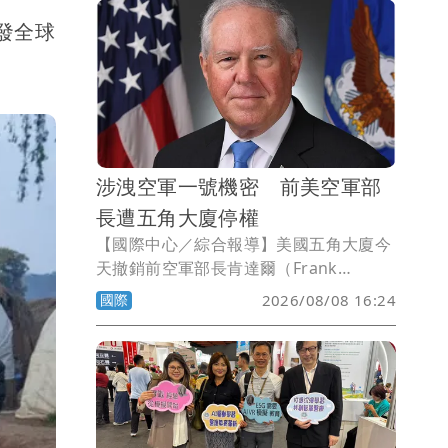
發全球
涉洩空軍一號機密 前美空軍部
長遭五角大廈停權
【國際中心／綜合報導】美國五角大廈今
天撤銷前空軍部長肯達爾（Frank
Kendall）的機密存取權限，並禁止他擔
國際
2026/08/08 16:24
任任何敏感職務，指控他向媒體洩漏有關
空軍一號性能的敏感資訊。