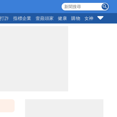
打詐
指標企業
壹蘋頭家
健康
購物
女神
10點強打