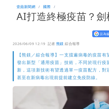
白海豚降雨注意！10縣市豪雨特報 
壹蘋新聞網
國際
AI打造終極疫苗？
颱風白海豚暴風圈縮小 未來強度有減
設為偏
2026/06/09 12:19
記者
熊鎂
綜合報導
【熊鎂／綜合報導】一支擋遍病毒的疫苗有
發出新型「通用疫苗」技術，不同於現行疫
新，這項新技術有望透過單一疫苗配方，對
甚至在新病毒出現前提前建立免疫防線。