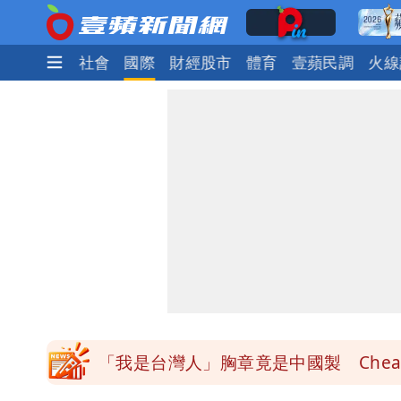
生活
政治
社會
國際
財經股市
體育
壹蘋民調
火線
白海豚降雨注意！10縣市豪雨特報 
颱風白海豚暴風圈縮小 未來強度有減
颱風假來了！連江縣明停班課 竹縣山
穿中國貨內褲逛街「整件掉出裙底」 
「我是台灣人」胸章竟是中國製 Che