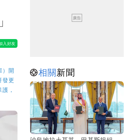
」
相關
新聞
I）開
研發更
保護，
沙烏地拉土耳其、巴基斯坦組