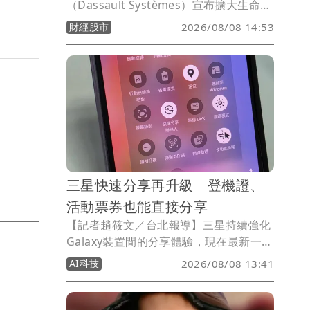
（Dassault Systèmes）宣布擴大生命科
學與AI版圖，已簽署最終協議，計畫以約
財經股市
2026/08/08 14:53
18億美元（約台幣540億元）現金收購AI
原生企業級法規遵循平台業者
ArisGlobal，並視未來多年AI相關營收目
標達成情況，額外支付最高2億美元對
價，意味整體交易規模最高可達20億美
元。
三星快速分享再升級 登機證、
活動票券也能直接分享
【記者趙筱文／台北報導】三星持續強化
Galaxy裝置間的分享體驗，現在最新一波
Quick Share更新還加入Samsung
AI科技
2026/08/08 13:41
Wallet支援，也就是說未來用戶除了照
片、影片與文件外，就連活動票券、登機
證也能直接透過Quick Share傳送給其他