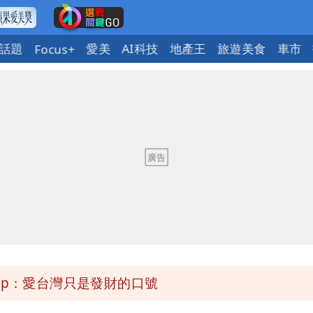
話題
愛美
AI科技
地產王
旅遊美食
車市
Focus+
今晚至明下午受影響
弱趨勢
區8校停課不停班
OL哀號：在同事眼前顏面盡失
ap：愛台灣只是發財的口號