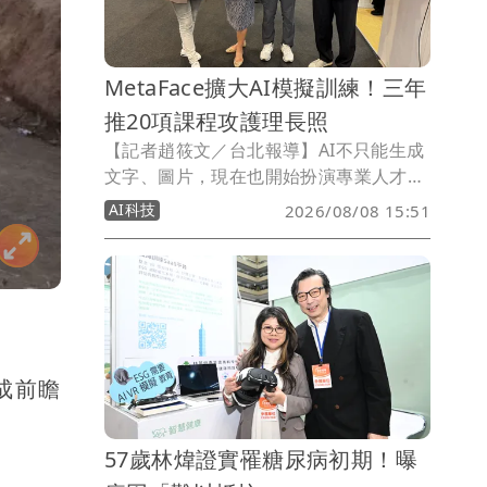
MetaFace擴大AI模擬訓練！三年
推20項課程攻護理長照
【記者趙筱文／台北報導】AI不只能生成
文字、圖片，現在也開始扮演專業人才的
「陪練員」。由藝人林煒創辦的超級臉股
AI科技
2026/08/08 15:51
份有限公司（MetaFace），將AI導入護
理、長照等專業訓練場景，旗下「Sim
Check（預演）」結合AI動作判讀、語音
辨識及即時評估，讓使用者在真正進入第
一線前反覆練習；未來三年更規劃推出20
項專業課程，進一步跨足急救與防災領
域。
變成前瞻
57歲林煒證實罹糖尿病初期！曝