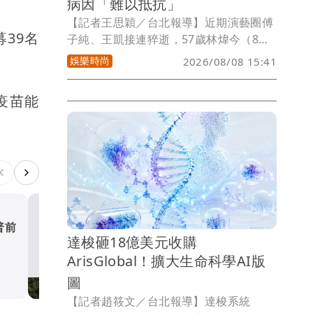
病因「難以抵抗」
【記者王思穎／台北報導】近期演藝圈傅
募39名
子純、王凱接連猝逝，57歲林煒今（8
日）參展高齡健康產業博覽會，提到過去
娛樂時尚
2026/08/08 15:41
自己因為趕拍戲，累到開車蛇行，被警察
攔下來，警察向前關心，他直接說：「我
疫苗能
好累！」現在他的健康有女友Cora顧著，
半年抽一次血糖，一年健康檢查一次。他
透露自己血糖算高，約為6到7之間，但正
常值大約4.5，醫生提醒這是糖尿病初
期，但林煒回：「我不承認！」
普前
熊本地震增至39死 志工陸
達梭砸18億美元收購
入災區協助
ArisGlobal！擴大生命科學AI版
國際
圖
【記者趙筱文／台北報導】達梭系統