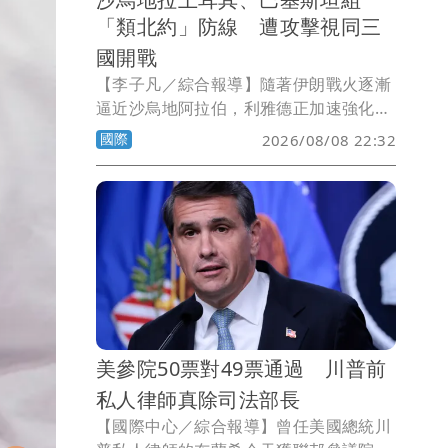
「類北約」防線 遭攻擊視同三
國開戰
【李子凡／綜合報導】隨著伊朗戰火逐漸
逼近沙烏地阿拉伯，利雅德正加速強化自
身安全防線。巴基斯坦與土耳其周五在麥
國際
2026/08/08 22:32
加與沙烏地簽署一項類似北約的共同防禦
協議，明定任何一國遭到攻擊，都將被視
為對三國全體的攻擊。
美參院50票對49票通過 川普前
私人律師真除司法部長
【國際中心／綜合報導】曾任美國總統川