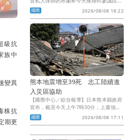
普私人律師的布蘭希今天獲聯邦參議院確
認出任司法部長。儘管民主黨對司法部政
國際
2026/08/08 18:22
治化引以為憂，共和黨人對此滿不在乎。
「超級抗
家族中
熊本地震增至39死 志工陸續進
速變異
入災區協助
【國際中心／綜合報導】日本熊本縣政府
宣布，截至今天上午7時30分，上週強震
毒株抗
的罹難者增加到39人；今天是地震過後，
國際
2026/08/08 17:11
定期更
災區大致準備好開放義工進入所迎接的第
一個週末，10個市町的志工已經額滿。