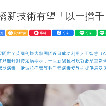
今晚至明下午受影響
劍橋新技術有望「以一擋千
弱趨勢
好
贊助壹蘋
我要爆料
望問世？英國劍橋大學團隊近日成功利用人工智慧（A
苗只能針對特定病毒株，一旦新變種出現就必須重新
冠狀病毒、伊波拉病毒等數千種病毒變異株提供廣泛