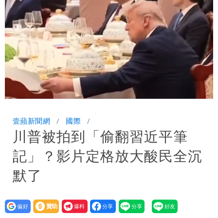
狽
名醫「掛蔣萬安布條」被出征！他大笑：
每天看診到半夜
慈濟爆世紀大騙局 AIT發文高級酸！他
笑：真的很會
白海豚勾到「台灣陸地」了！雙眼牆旋
繞 路徑擺盪
王世堅抱兒舊照曝光！網友驚：年輕是大
Loaded
:
Unmute
100.00%
帥哥
壹蘋新聞網
國際
川普被拍到「偷翻習近平筆
記」？影片定格放大酸民全沉
默了
設為
贊助
我要