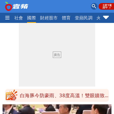
政治
社會
國際
財經股市
體育
壹蘋民調
火線話
白海豚勾到「台灣陸地」了！雙眼牆旋
繞 路徑擺盪
王世堅抱兒舊照曝光！網友驚：年輕是大
帥哥
醫學教授林慶順意外離世 女兒沉痛證實
最低0元！超商飲品好康快看 優惠組一
次可買27杯
白海豚今防豪雨、38度高溫！雙眼牆致
「海豚跳」
楊千霈一打二帶女兒出國 崩潰哭得極狼