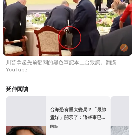
川普拿起先前翻閱的黑色筆記本上台致詞。翻攝
YouTube
延伸閱讀
台海恐有重大變局？「最帥
靈媒」開示了：這些事已應
驗
國際