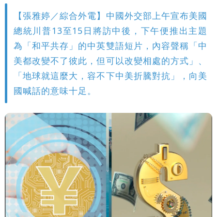
【張雅婷／綜合外電】中國外交部上午宣布美國
總統川普13至15日將訪中後，下午便推出主題
為「和平共存」的中英雙語短片，內容聲稱「中
美都改變不了彼此，但可以改變相處的方式」、
「地球就這麼大，容不下中美折騰對抗」，向美
國喊話的意味十足。