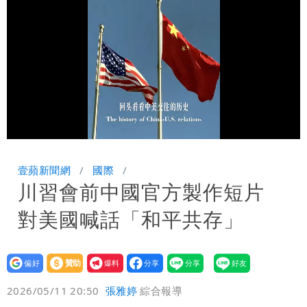
團有機會詐騙慈濟的就是民進黨
營建署前處長收廠商百萬賄款 終判3年
8月將入監
當年缺疫苗缺快篩缺口罩 王鴻薇：陳時
中哪來勇氣要別人道歉
Loaded
:
Unmute
43.52%
壹蘋新聞網
國際
川習會前中國官方製作短片
對美國喊話「和平共存」
設為
贊助
我要
偏好
壹蘋
爆料
2026/05/11 20:50
張雅婷
綜合報導