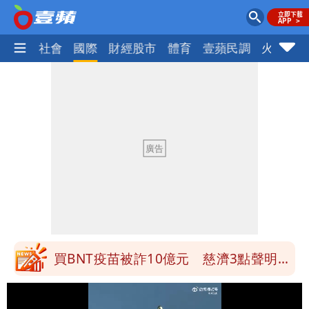
政治
社會
國際
財經股市
體育
壹蘋民調
火線話
營建署前處長收廠商百萬賄款 終判3年
8月將入監
當年缺疫苗缺快篩缺口罩 王鴻薇：陳時
中哪來勇氣要別人道歉
兆基風暴！前董座李建成移送北檢 是否
聲押？交保？複訊後揭曉
慈濟買BNT遭詐10億元 蔡英文：政府
很多謹慎判斷當時未被理解
買BNT疫苗被詐10億元 慈濟3點聲明：
不排除民事訴訟求償
「陳時中怎麼有臉發文」 李明璇：讓詐