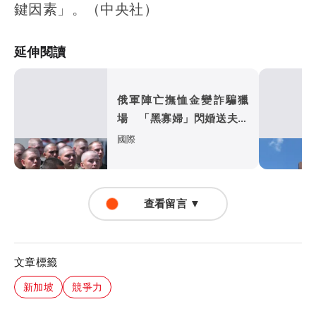
鍵因素」。（中央社）
延伸閱讀
俄軍陣亡撫恤金變詐騙獵
場 「黑寡婦」閃婚送夫上
前線領鉅款
國際
查看留言 ▼
文章標籤
新加坡
競爭力