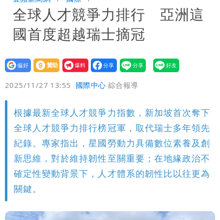
全球人才競爭力排行 亞洲這
詩？
180噸 買1送1開搶
颱風白海豚攪局！淡水漁人碼頭煙火秀延
國首度超越瑞士摘冠
期 要改到8/30壓軸登場
北市基隆路住宅火警 1老婦逃生不及葬
身火窟
設為
贊助
我要
偏好
壹蘋
爆料
2025/11/27 13:55
國際中心
綜合報導
根據最新全球人才競爭力指數，新加坡首次奪下
全球人才競爭力排行榜冠軍，取代瑞士多年領先
紀錄。專家指出，星國勞動力具備數位素養及創
新思維，對於維持韌性至關重要；在地緣政治不
確定性變動背景下，人才體系的韌性比以往更為
關鍵。