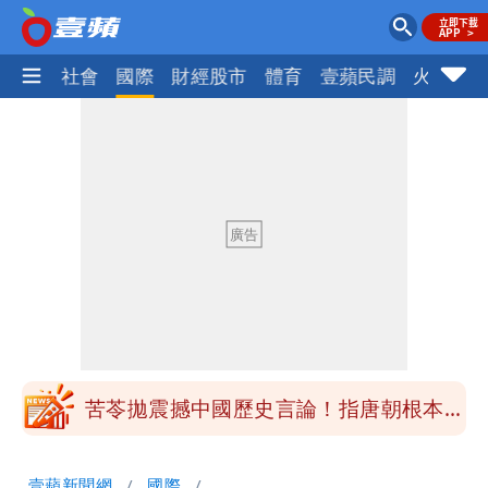
政治
社會
國際
財經股市
體育
壹蘋民調
火線話
颱風白海豚攪局！淡水漁人碼頭煙火秀延
期 要改到8/30壓軸登場
北市基隆路住宅火警 1老婦逃生不及葬
身火窟
王祖賢息影22年罕見現身機場 59歲零
修圖真實狀態曝光
白海豚颱風影響！北捷活動延期一週 貓
空纜車、小巨蛋全面戒備
苦苓拋震撼中國歷史言論！指唐朝根本不
存在 再度被嗆：李白、杜甫用鮮卑文寫
白海豚颱風應變！超市、量販防颱備貨
壹蘋新聞網
國際