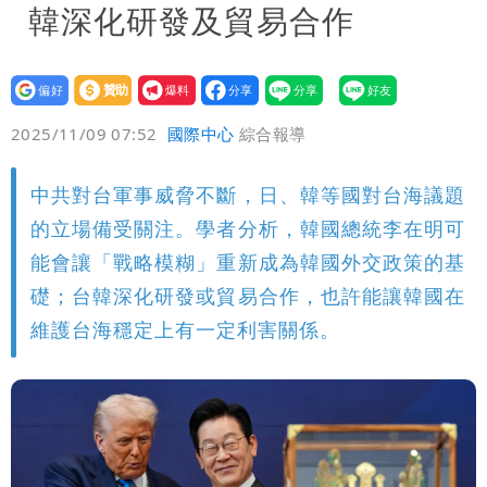
韓深化研發及貿易合作
設為
贊助
我要
偏好
壹蘋
爆料
2025/11/09 07:52
國際中心
綜合報導
中共對台軍事威脅不斷，日、韓等國對台海議題
的立場備受關注。學者分析，韓國總統李在明可
能會讓「戰略模糊」重新成為韓國外交政策的基
礎；台韓深化研發或貿易合作，也許能讓韓國在
維護台海穩定上有一定利害關係。