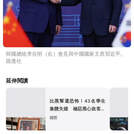
韓國總統李在明（右）會見與中國國家主席習近平。
路透社
延伸閱讀
比黑幫還恐怖！43名學生
集體失蹤 極惡黑心政客恐
涉「器官」買賣
國際