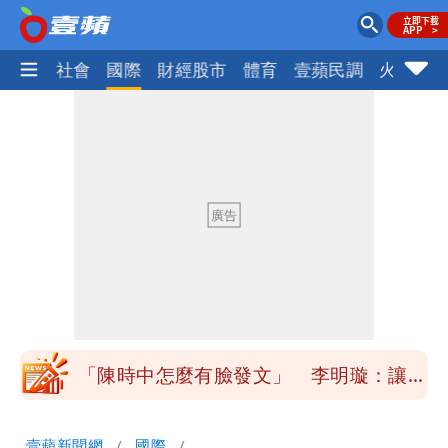
政治
社會
國際
財經股市
體育
壹蘋民調
火線話
高鐵「半導體列車」開跑！1招可拿優惠
券
兆基風暴！前董座李建成移送北檢 是否
聲押？交保？複訊後揭曉
慈濟買BNT遭詐10億元 蔡英文：政府
很多謹慎判斷當時未被理解
買BNT疫苗被詐10億元 慈濟3點聲明：
不排除民事訴訟求償
「陳時中怎麼有臉發文」 李明璇：讓詐
團有機會詐騙慈濟的就是民進黨
營建署前處長收廠商百萬賄款 終判3年
壹蘋新聞網
國際