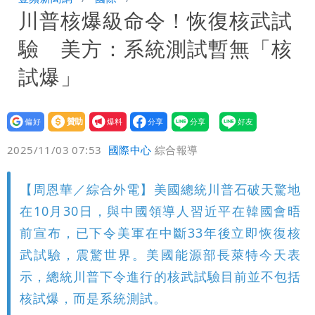
川普核爆級命令！恢復核武試
8月將入監
高鐵「半導體列車」開跑！1招可拿優惠
驗 美方：系統測試暫無「核
券
兆基風暴！前董座李建成移送北檢 是否
試爆」
聲押？交保？複訊後揭曉
設為
贊助
我要
偏好
壹蘋
爆料
2025/11/03 07:53
國際中心
綜合報導
【周恩華／綜合外電】美國總統川普石破天驚地
在10月30日，與中國領導人習近平在韓國會晤
前宣布，已下令美軍在中斷33年後立即恢復核
武試驗，震驚世界。美國能源部長萊特今天表
示，總統川普下令進行的核武試驗目前並不包括
核試爆，而是系統測試。