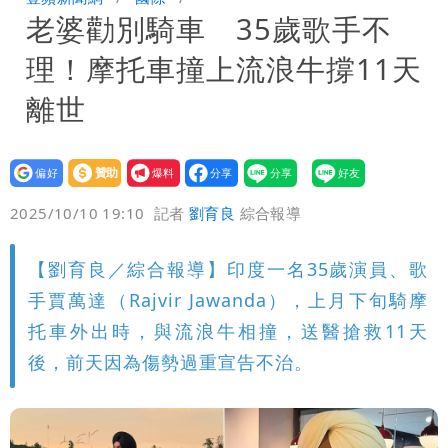
老婆勸別騎車 35歲歌手不
沒水用
民間採購BNT源頭 鄭運鵬：有群人故意
理！摩托車撞上流浪牛撐11天
「洗腦台灣人兩觀念」
「琵鷺」颱風生成！三颱共舞路徑曝光
離世
設為
贊助
我要
偏好
壹蘋
爆料
2025/10/10 19:10
記者
劉育良
綜合報導
【劉育良／綜合報導】印度一名35歲演員、歌
手賈萬達（Rajvir Jawanda），上月下旬騎摩
托車外出時，與流浪牛相撞，送醫搶救11天
後，前天因為傷勢過重宣告不治。