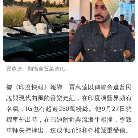
賈萬達。翻攝自賈萬達IG
據《印度快報》報導，賈萬達以傳統旁遮普民
謠與現代曲風的音樂走紅，在印度演藝界頗有
名氣，IG也有超過280萬粉絲。他9月27日騎
機車外出時，在巴迪附近與流浪牛相撞，導致
車輛失控摔出，造成他頭部和脊椎嚴重受傷。