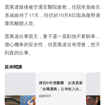
賈萬達隨後被空運至醫院搶救，住院依靠維生
系統維持了11天，但仍於10月8日因為傷勢過
重而離開人世。
賈萬達出事當天，妻子還一直勸他不要騎車，
擔心機車的安全性，但賈萬達沒有理會，想不
到真的出事。
延伸閱讀
揮別9年演藝圈 女演員當
「全職運將」公布收入比拍
戲賺更多
娛樂時尚