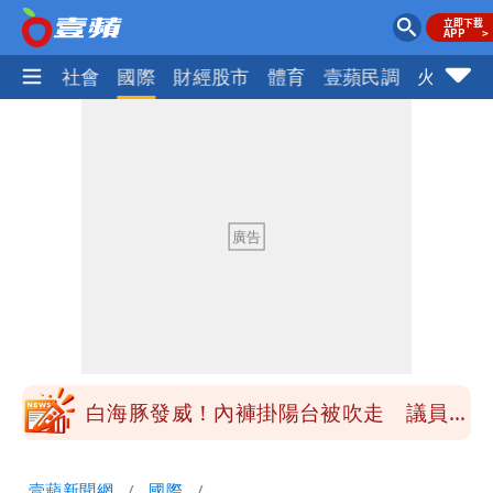
政治
社會
國際
財經股市
體育
壹蘋民調
火線話
民間採購BNT源頭 鄭運鵬：有群人故意
「洗腦台灣人兩觀念」
「琵鷺」颱風生成！三颱共舞路徑曝光
揮別9年演藝圈 女演員當「全職運將」
公布收入比拍戲賺更多
他二刷《蜘蛛人》一路劇透 周圍觀眾氣
炸開扁
白海豚發威！內褲掛陽台被吹走 議員神
回1句笑翻10萬人
桃園又要大停水！最長一早到晚上七點都
壹蘋新聞網
國際