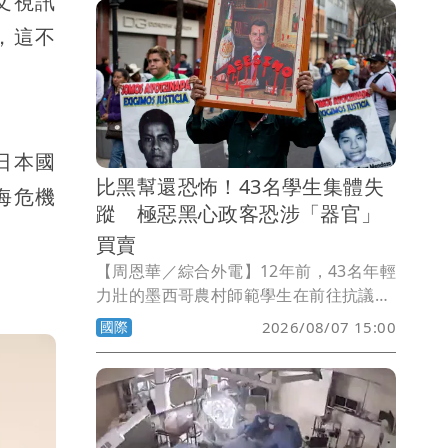
文視訊
，這不
日本國
比黑幫還恐怖！43名學生集體失
海危機
蹤 極惡黑心政客恐涉「器官」
買賣
【周恩華／綜合外電】12年前，43名年輕
力壯的墨西哥農村師範學生在前往抗議政
府貪腐無能的途中，遭到警察攔下，警方
國際
2026/08/07 15:00
當場打死了6名目擊者，至於這43名學生
則被帶走後就此失蹤。12年來，學生家長
苦尋不果，甚至有人向勢力龐大的黑幫詢
問，是否涉及器官買賣，但黑幫堅決否
認。墨西哥當局今天逮捕時任州長阿基