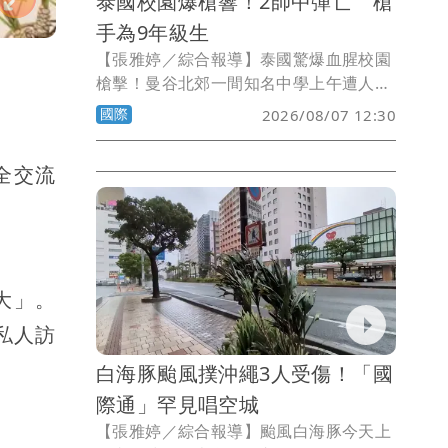
泰國校園爆槍響！2師中彈亡 槍
手為9年級生
【張雅婷／綜合報導】泰國驚爆血腥校園
槍擊！曼谷北郊一間知名中學上午遭人持
槍掃射，2名教師當場身亡，凶嫌被爆是
國際
2026/08/07 12:30
學生，甚至還與趕來的警方駁火，目前現
場仍一片混亂。
全交流
大」。
私人訪
白海豚颱風撲沖繩3人受傷！「國
際通」罕見唱空城
【張雅婷／綜合報導】颱風白海豚今天上