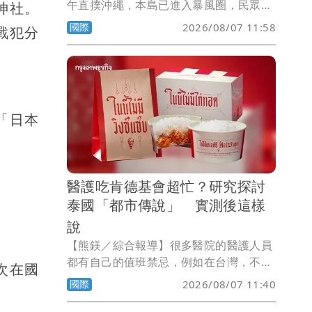
午直撲沖繩，本島已進入暴風圈，民眾紛
神社。
紛在家中避難，最熱鬧的購物勝地「國際
國際
2026/08/07 11:58
戰犯分
通」空無一人，已知有3人受傷。
「日本
醫護吃肯德基會超忙？研究探討
泰國「都市傳說」 實測後這樣
說
【熊鎂／綜合報導】很多醫院的醫護人員
都有自己的值班禁忌，例如在台灣，不少
次在國
醫護認為值班時收到鳳梨或鳳梨酥，可能
國際
2026/08/07 11:40
會忙到不可開交；而在泰國，流傳多年的