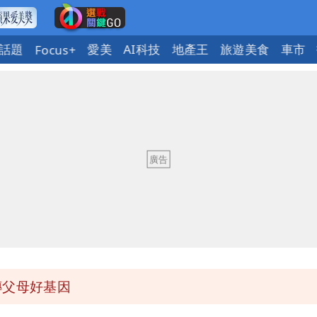
話題
愛美
AI科技
地產王
旅遊美食
車市
Focus+
了」 26歲女兒：震驚神奇
詐團有機會詐騙慈濟的就是民進黨
8月將入監
惠券
傳父母好基因