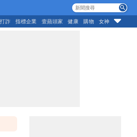
打詐
指標企業
壹蘋頭家
健康
購物
女神
10點強打