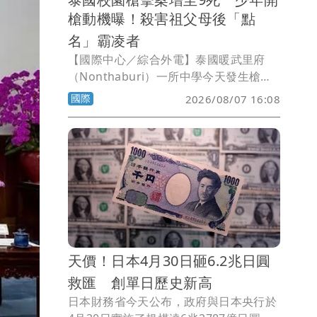
槍動機曝！殺害祖父母後「點
名」霸凌者
【國際中心／綜合外電】泰國暖武里府
（Nonthaburi）一所中學今天發生槍擊
案，根據最新發展，警方發現這名學生槍
國際
2026/08/07 16:08
手在學校行凶前，就在家中殺害了祖父
母，再到學校尋找曾霸凌他的同學「點
名」。學生槍手在殺害3名曾霸凌他的學
生後，由於老師保護其他目標對象，槍手
竟然遷怒於老師，連老師也一起殺。他殺
害了3名學生、3位老師後自盡身亡，總計
在這起槍擊案中，包括他在內，共有9人
喪生。
天價！日本4月30日砸6.2兆日圓
救匯 創單日歷史新高
日本財務省今天公布，政府與日本央行於