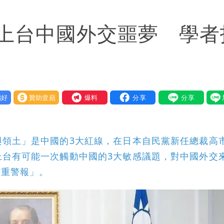
韓都受影響
上台中國外交噩夢 學者
了」 26歲女兒：震驚神奇
詐團有機會詐騙慈濟的就是民進黨
好
贊助壹蘋
我要爆料
與領土」是中國的3大紅線，在日本自民黨新任總裁高
上台有可能一次觸動中國的3大敏感議題，對中國外交
三重警報」。