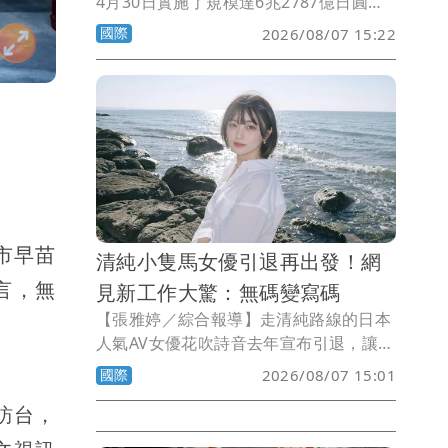
4月30日實施了規模達6兆2787億日圓的
外匯干預行動，此舉創下單日買進日圓干
國際
2026/08/07 15:22
預規模的歷史新高。
市早苗
清純小隻馬女優引退再出發！網
言，無
見新工作大驚：無碼變寫碼
【張雅婷／綜合報導】走清純路線的日本
人氣AV女優花吹詩音去年宣布引退，讓不
少粉絲悵然若失，不料今天她突然宣布程
國際
2026/08/07 15:01
式設計師的新工作，讓一票網友跌破眼
訪台，
鏡。