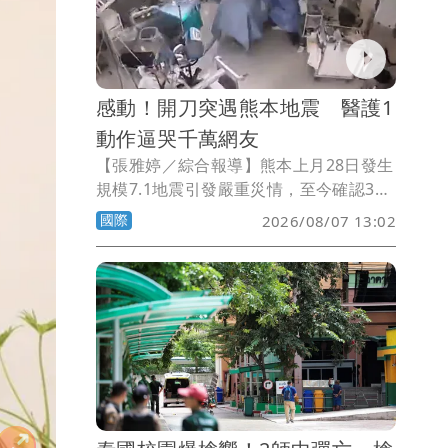
瑞，並指控涉及當時「國家機器」的政、
軍、警聯合犯罪。
感動！開刀突遇熊本地震 醫護1
動作逼哭千萬網友
【張雅婷／綜合報導】熊本上月28日發生
規模7.1地震引發嚴重災情，至今確認38
人喪命，網路瘋傳影片，某醫院手術時突
國際
2026/08/07 13:02
遇地震搖晃，醫護人員連站都站不穩，卻
奮不顧身用身體保護病人，感動5000萬網
友。