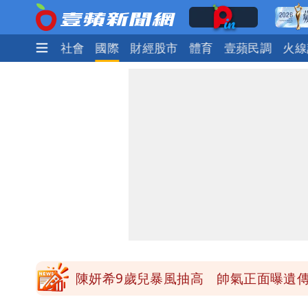
生活
政治
社會
國際
財經股市
體育
壹蘋民調
火線
47歲婦腹痛就醫才知懷孕「1小時後生
「陳時中怎麼有臉發文」 李明璇：讓
營建署前處長收廠商百萬賄款 終判3年
高鐵「半導體列車」開跑！1招可拿優
陳妍希9歲兒暴風抽高 帥氣正面曝遺