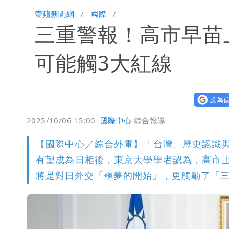
白海豚颱風大亂！虎航10航班異動 日
壹蘋新聞網
國際
三重警報！高市早苗
47歲婦腹痛就醫才知懷孕「1小時後生
「陳時中怎麼有臉發文」 李明璇：讓
可能觸3大紅線
設為偏
2025/10/06 15:00
國際中心
綜合報導
【國際中心／綜合外電】「台灣、歷史認識
有望成為日相後，東京大學學者認為，高市
將是對日外交「噩夢的開始」，更觸動了「