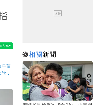
指
相關
新聞
市早苗
來說，
泰國校園槍擊案增至9死 少年開