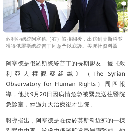
敘利亞總統阿塞德（右）被推翻後，出逃到莫斯科並
獲得俄羅斯總統普丁同意予以庇護。美聯社資料照
阿塞德是俄羅斯總統普丁的長期盟友。據《敘
利亞人權觀察組織》（The Syrian
Observatory for Human Rights）周四報
導，他於9月20日因病情危急被緊急送往醫院
急診室，經過九天治療後才出院。
報導指出，阿塞德是在位於莫斯科近郊的一棟
別墅中中毒，該處由俄羅斯當局嚴密警戒。他