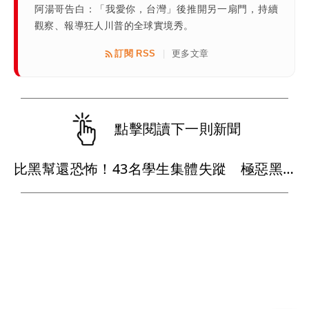
阿湯哥告白：「我愛你，台灣」後推開另一扇門，持續
觀察、報導狂人川普的全球實境秀。
訂閱 RSS
更多文章
|
點擊閱讀下一則新聞
比黑幫還恐怖！43名學生集體失蹤 極惡黑心政客恐涉「器官」買賣