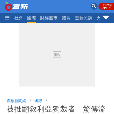
政治
社會
國際
財經股市
體育
壹蘋民調
火線話
壹蘋新聞網
國際
被推翻敘利亞獨裁者 驚傳流