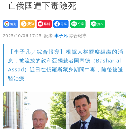
亡俄國遭下毒險死
設為
贊助
我要
偏好
壹蘋
爆料
2025/10/06 17:25
記者
李子凡
綜合報導
【李子凡／綜合報導】根據人權觀察組織的消
息，被流放的敘利亞獨裁者阿塞德（Bashar al-
Assad）近日在俄羅斯藏身期間中毒，隨後被送
醫治療。