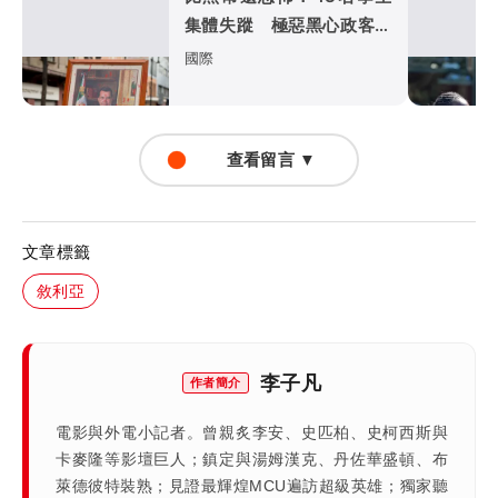
集體失蹤 極惡黑心政客恐
涉「器官」買賣
國際
查看留言 ▼
文章標籤
敘利亞
李子凡
作者簡介
電影與外電小記者。曾親炙李安、史匹柏、史柯西斯與
卡麥隆等影壇巨人；鎮定與湯姆漢克、丹佐華盛頓、布
萊德彼特裝熟；見證最輝煌MCU遍訪超級英雄；獨家聽