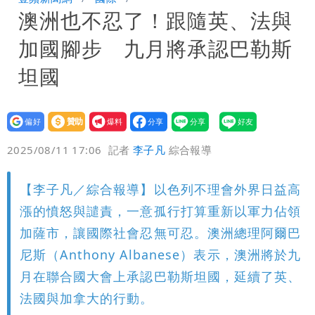
澳洲也不忍了！跟隨英、法與
慧芝：今年的送立院345天還在審
穿中國貨內褲逛街「整件掉出裙底」
加國腳步 九月將承認巴勒斯
OL哀號：在同事眼前顏面盡失
坦國
設為
贊助
我要
偏好
壹蘋
爆料
2025/08/11 17:06
記者
李子凡
綜合報導
【李子凡／綜合報導】以色列不理會外界日益高
漲的憤怒與譴責，一意孤行打算重新以軍力佔領
加薩市，讓國際社會忍無可忍。澳洲總理阿爾巴
尼斯（Anthony Albanese）表示，澳洲將於九
月在聯合國大會上承認巴勒斯坦國，延續了英、
法國與加拿大的行動。