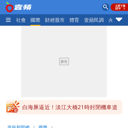
政治
社會
國際
財經股市
體育
壹蘋民調
火線話
明年總預算「史上最強」10大亮點 李
慧芝：今年的送立院345天還在審
穿中國貨內褲逛街「整件掉出裙底」
OL哀號：在同事眼前顏面盡失
「我是台灣人」胸章竟是中國製
Cheap：愛台灣只是發財的口號
白海豚降雨注意！10縣市豪雨特報 今
晚至明下午受影響
白海豚逼近！淡江大橋21時封閉機車道
明年總預算「史上最強」10大亮點 李
壹蘋新聞網
國際