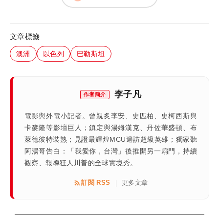
文章標籤
澳洲
以色列
巴勒斯坦
李子凡
作者簡介
電影與外電小記者。曾親炙李安、史匹柏、史柯西斯與
卡麥隆等影壇巨人；鎮定與湯姆漢克、丹佐華盛頓、布
萊德彼特裝熟；見證最輝煌MCU遍訪超級英雄；獨家聽
阿湯哥告白：「我愛你，台灣」後推開另一扇門，持續
觀察、報導狂人川普的全球實境秀。
訂閱 RSS
更多文章
|