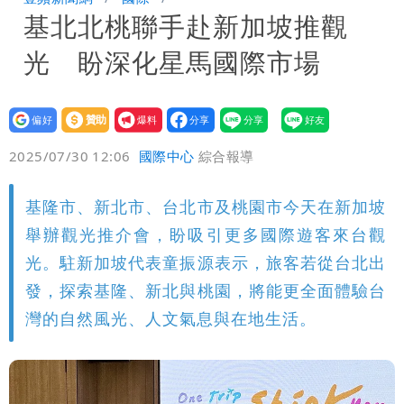
基北北桃聯手赴新加坡推觀
「終於能交代」 捐500萬獎學金延續愛
白海豚颱風逼近！鄭明典示警「恐遇黑潮
光 盼深化星馬國際市場
變強」 路徑分歧藏警訊：不利強度維持
設為
贊助
我要
偏好
壹蘋
爆料
2025/07/30 12:06
國際中心
綜合報導
基隆市、新北市、台北市及桃園市今天在新加坡
舉辦觀光推介會，盼吸引更多國際遊客來台觀
光。駐新加坡代表童振源表示，旅客若從台北出
發，探索基隆、新北與桃園，將能更全面體驗台
灣的自然風光、人文氣息與在地生活。