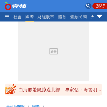
政治
社會
國際
財經股市
體育
壹蘋民調
火線話
「楊承勳」名字終於公開！被害人父淚喊
「終於能交代」 捐500萬獎學金延續愛
白海豚颱風逼近！鄭明典示警「恐遇黑潮
變強」 路徑分歧藏警訊：不利強度維持
高希均辭世享耆壽90歲 畢生推動閱讀
與進步觀念
內馬爾開到「寶可夢神包」後徹底入坑
砸重金再買一整桌卡盒
白海豚驚險掠過北部 專家估：海警明發
布 陸警可能相對低
「楊承勳」名字終於公開！被害人父淚喊
壹蘋新聞網
國際