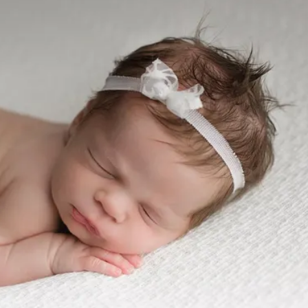
必勝：時間久看出睿智
 吳欣岱：完美偽裝台灣企業