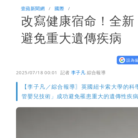
買疫苗被詐10億！她籲慈濟公開說明
壹蘋新聞網
國際
改寫健康宿命！全新
蔡英文變「台東蔡主委」嚇壞一堆人！
白海豚颱風攪局父親節！明雨量「紅
避免重大遺傳疾病
女律師詐慈濟10億 坐擁232公斤黃
設為偏
明金成離世留下雙胞胎 4歲兒與老師
2025/07/18 00:01
記者
李子凡
綜合報導
演習登場！搭雙鐵、航班3大注意事項
【李子凡／綜合報導〗英國紐卡索大學的科
慈濟遭詐10.6億！網紅揪聲明「疑點
管嬰兒技術」成功避免罹患重大的遺傳性疾
蔣萬安民調只贏5％「現任優勢去哪？
97萬網紅「肥大叔」驚傳猝逝！最後