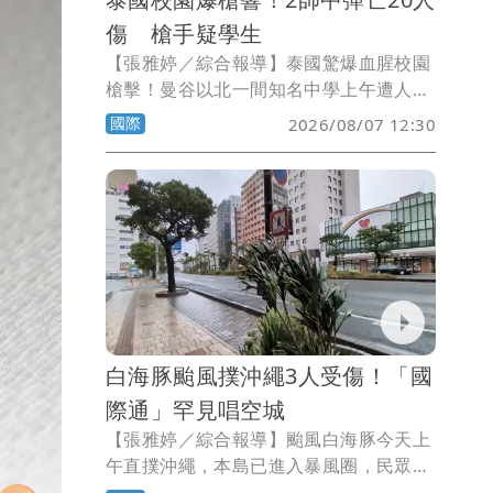
傷 槍手疑學生
【張雅婷／綜合報導】泰國驚爆血腥校園
槍擊！曼谷以北一間知名中學上午遭人持
槍掃射，2名教師當場身亡，凶嫌被爆是
國際
2026/08/07 12:30
學生，甚至還與趕來的警方駁火，目前現
場仍一片混亂。
白海豚颱風撲沖繩3人受傷！「國
際通」罕見唱空城
【張雅婷／綜合報導】颱風白海豚今天上
午直撲沖繩，本島已進入暴風圈，民眾紛
紛在家中避難，最熱鬧的購物勝地「國際