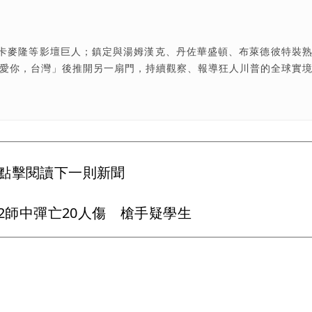
卡麥隆等影壇巨人；鎮定與湯姆漢克、丹佐華盛頓、布萊德彼特裝
我愛你，台灣」後推開另一扇門，持續觀察、報導狂人川普的全球實
點擊閱讀下一則新聞
2師中彈亡20人傷 槍手疑學生