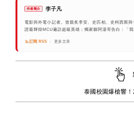
李子凡
作者簡介
電影與外電小記者。曾親炙李安、史匹柏、史柯西斯與
證最輝煌MCU遍訪超級英雄；獨家聽阿湯哥告白：「
訂閱 RSS
更多文章
|
泰國校園爆槍響！