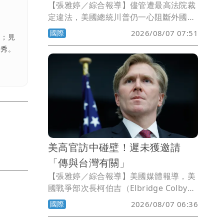
【張雅婷／綜合報導】儘管遭最高法院裁
定違法，美國總統川普仍一心阻斷外國人
赴美生「美國寶寶」的漏洞，今天連簽2
國際
2026/08/07 07:51
熟；見
道行政命令禁止「生育旅遊」，同時擴大
境秀。
不適用出生公民權的外國人範圍。
美高官訪中碰壁！遲未獲邀請
「傳與台灣有關」
【張雅婷／綜合報導】美國媒體報導，美
國戰爭部次長柯伯吉（Elbridge Colby）
希望訪問中國，不過卻因為北京不滿美國
國際
2026/08/07 06:36
去年批准的對台軍售案，遲遲未提出邀