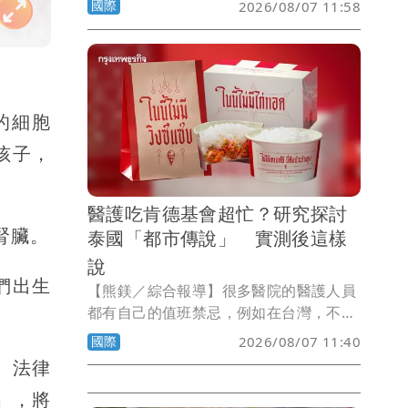
國際
2026/08/07 11:58
通」空無一人，已知有3人受傷。
的細胞
孩子，
醫護吃肯德基會超忙？研究探討
腎臟。
泰國「都市傳說」 實測後這樣
說
們出生
【熊鎂／綜合報導】很多醫院的醫護人員
都有自己的值班禁忌，例如在台灣，不少
醫護認為值班時收到鳳梨或鳳梨酥，可能
國際
2026/08/07 11:40
會忙到不可開交；而在泰國，流傳多年的
通、法律
醫院「都市傳說」則與肯德基炸雞有關，
」，將
據說醫護只要值班時吃了肯德基，當天就