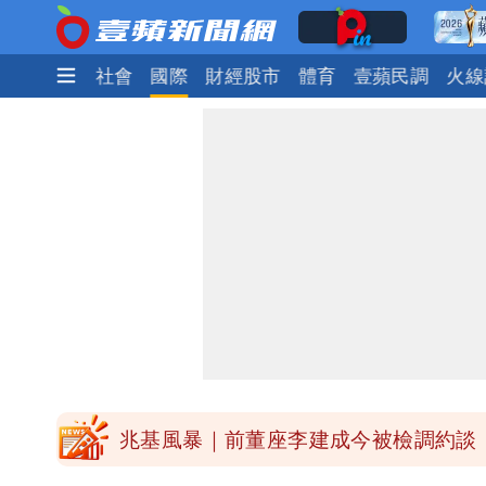
生活
政治
社會
國際
財經股市
體育
壹蘋民調
火線
慈濟被騙10億！陳時中一語成讖 王
中國賣家被踢爆在網購平台「租人頭」
白海豚今下午2點半發海警！陸警機率
關之琳爆「奶孫戀」愛上小36歲男模 
兆基風暴｜前董座李建成今被檢調約談