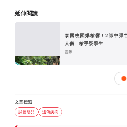
延伸閱讀
泰國校園爆槍響！2師中彈亡
人傷 槍手疑學生
國際
文章標籤
試管嬰兒
遺傳疾病