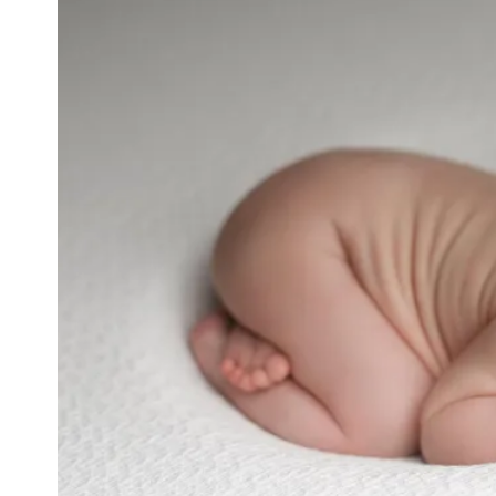
慈濟被騙10億！陳時中一語成讖 王
中國賣家被踢爆在網購平台「租人頭」