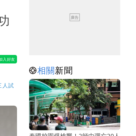
功
相關
新聞
三人試
泰國校園爆槍響！2師中彈亡20人