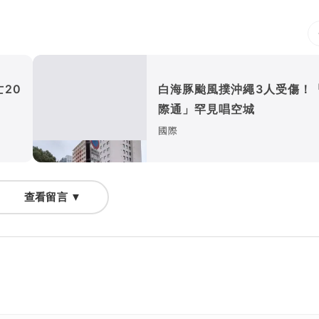
20
白海豚颱風撲沖繩3人受傷！
際通」罕見唱空城
國際
查看留言 ▼