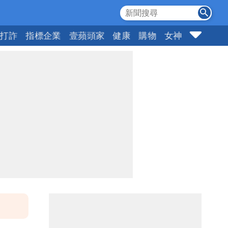
打詐
指標企業
壹蘋頭家
健康
購物
女神
10點強打