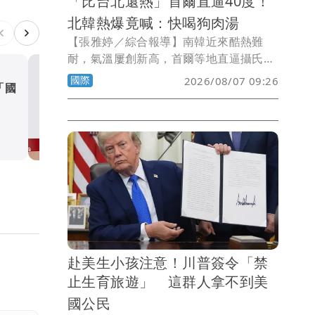
「比台北還熱」首爾直逼40度！
北韓熱爆竟喊：快喝狗肉湯
【張雅婷／綜合報導】南韓近來酷熱難
耐，氣溫屢創新高，首爾等地直逼攝氏40
度，媒體不忘拿來與台灣比較「比台北還
國際
2026/08/07 09:26
「國
醫護吃肯德基會超忙？研究
熱」；北韓高溫更有過之而無不及，官媒
泰國「都市傳說」 實測後
建議民眾吃狗肉湯對抗酷暑，不過一般人
恐怕吃不起。
說
國際
赴美生小孩注意！川普簽令「禁
止生育旅遊」 這群人拿不到美
國公民