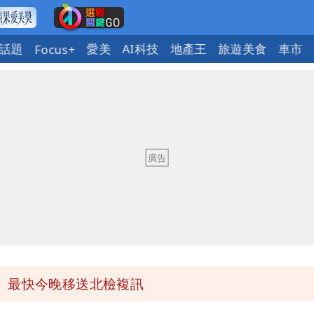
話題
愛美
AI科技
地產王
旅遊美食
車市
Focus+
必勝：時間久看出睿智
 吳欣岱：完美偽裝台灣企業
最高是這縣市
她親發聲回應了
 最快今晚移送北檢複訊