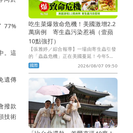
吃生菜爆致命危機！美國激增2.2
77%
萬病例 寄生蟲污染惹禍（壹蘋
10點強打）
【張雅婷／綜合報導】一場由寄生蟲引發
中。這
的「蟲蟲危機」正在美國蔓延！今年5月
中旬起，因感染「環孢子蟲症」
國際
2026/08/07 09:50
（Cyclosporiasis）而腹瀉不止的病例持
續攀升，截至8月初，全美已有47州通報
免遺傳
病例，感染人數破2萬例，甚至已傳出死
亡案例。調查發現，不少患者發病前曾食
用生鮮蔬菜，其中結球萵苣（美生菜）、
會撥款
巴西里，以及台灣人熟悉的香菜，都被列
為可能污染來源。
類技術