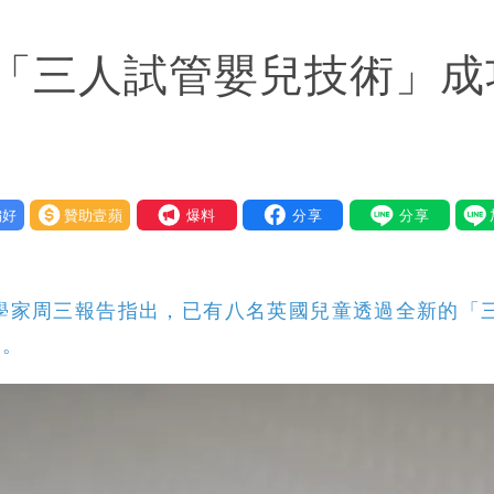
 捐款人有權知真相
「三人試管嬰兒技術」成
他驚：戰局變五五波
到發紫」
金仍接案！同業酸：我輩楷模
好
贊助壹蘋
我要爆料
一段對話催淚
快看
學家周三報告指出，已有八名英國兒童透過全新的「
重重」 1細節避而不談
病。
」媒體人嘆：真的該緊張了
身影曝 網驚覺不對