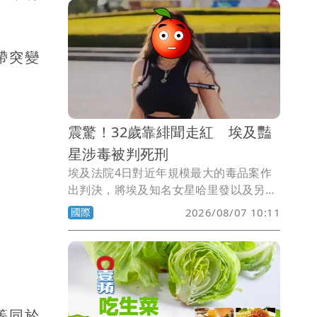
會忙到厭世。
帶突變
震驚！32歲靠緋聞走紅 埃及豔
星涉毒被判死刑
埃及法院4日對近年規模最大的毒品案作
出判決，將埃及知名女星哈里發以及另外
12名被告判處死刑。此案不僅震撼埃及社
國際
2026/08/07 10:11
會，也再次凸顯埃及對毒品犯罪「零容
忍」的嚴厲政策。
等同於