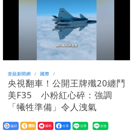
高
關之琳爆「奶孫戀」愛上小36歲男模
她親發聲回應了
蔡英文變「台東蔡主委」嚇壞一堆人！他
驚：戰局變五五波
兆基風暴｜前董座李建成遭檢調約談！最
快今晚移送
明金成離世留下雙胞胎 4歲兒與老師一
Loaded
:
Unmute
100.00%
段對話催淚！
蔣萬安民調只贏5％「現任優勢去哪？」
壹蘋新聞網
國際
央視翻車！公開王牌殲20纏鬥
她嘆：真的該緊張
慈濟遭詐10.6億！網紅揪聲明「疑點重
美F35 小粉紅心碎：強調
重」 1細節避而不談
97萬網紅「肥大叔」驚傳猝逝！最後身
「犧牲準備」令人洩氣
影曝 網驚覺不對
「小英男孩」涉貪洗錢起訴8個月首出
設為
贊助
我要
庭 他翻供不認貪污、洗錢