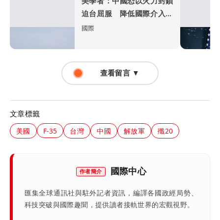
美學者：中國恐以火力封鎖
迫台屈服 降低國際介入可
能
國際
查看留言 ▼
文章標籤
美國
F-35
台灣
中國
解放軍
殲20
國際中心
作者簡介
匯集全球通訊社與駐外記者資訊，編譯各國政經局勢、
科技突破與國際趣聞，提供讀者接軌世界的宏觀視野。