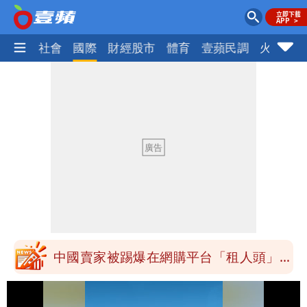
政治
社會
國際
財經股市
體育
壹蘋民調
火線話
97萬網紅「肥大叔」驚傳猝逝！最後身
影曝 網驚覺不對
「小英男孩」涉貪洗錢起訴8個月首出
庭 他翻供不認貪污、洗錢
為何她能騙到慈濟？陳昱瑄背景超硬 曾
任政府法律顧問
泰國校園爆槍響！2師中彈亡20人傷 槍
手疑學生
中國賣家被踢爆在網購平台「租人頭」
吳欣岱：完美偽裝台灣企業
白海豚14:30發海警！這縣市陸警機率最